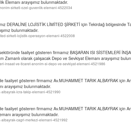
ik Elemanı arayışımız bulunmaktadır.
ng-anonim-sirketi-ozel-guvenlik-elemani-4522034
irmamız DERALİNE LOJİSTİK LİMİTED ŞİRKETİ için Tekirdağ bölgesinde T
ışımız bulunmaktadır.
limited-sirketi-lojistik-operasyon-elemani-4522008
 sektöründe faaliyet gösteren firmamız BAŞARAN ISI SİSTEMLERİ İN
m Zamanlı olarak çalışacak Depo ve Sevkiyat Elemanı arayışımız bulun
emleri-insaat-ve-ticaret-anonim-si-depo-ve-sevkiyat-elemani-4521986
ünde faaliyet gösteren firmamız Av.MUHAMMET TARIK ALBAYRAK için A
nı arayışımız bulunmaktadır.
ik-albayrak-icra-takip-elemani-4521990
ünde faaliyet gösteren firmamız Av.MUHAMMET TARIK ALBAYRAK için A
emanı arayışımız bulunmaktadır.
rik-albayrak-cagri-merkezi-elemani-4521992