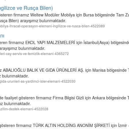
gilizce ve Rusça Bilen)
österen firmamız Weltew Modüler Mobilya için Bursa bölgesinde Tam Za
sça Bilen) arayışımız bulunmaktadır.
mobilya-ihracat-operasyon-elemani-ingilizce-ve-rusca-bilen-4522089
nı
steren firmamız EKOL YAPI MALZEMELERİ için İstanbul(Asya) bölgesin
arayışımız bulunmaktadır.
meleri-cay-servis-ve-temizlik-elemani-4365272
amız ABALIOĞLU BALIK VE GIDA ÜRÜNLERİ AŞ. için Manisa bölgesinde 
z bulunmaktadır.
ve-gida-urunleri-as-yardimci-isler-elemani-4522030
e faaliyet gösteren firmamız Firma Bilgisi Gizli için Ankara bölgesinde
ız bulunmaktadır.
li-yazilim-destek-elemani-4522028
yet gösteren firmamız TÜRK ALTIN HOLDİNG ANONİM ŞİRKETİ için İzmir +