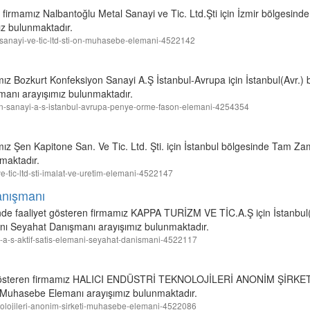
 firmamız Nalbantoğlu Metal Sanayi ve Tic. Ltd.Şti için İzmir bölgesin
z bulunmaktadır.
al-sanayi-ve-tic-ltd-sti-on-muhasebe-elemani-4522142
amız Bozkurt Konfeksiyon Sanayi A.Ş İstanbul-Avrupa için İstanbul(Avr.
anı arayışımız bulunmaktadır.
siyon-sanayi-a-s-istanbul-avrupa-penye-orme-fason-elemani-4254354
mız Şen Kapitone San. Ve Tic. Ltd. Şti. için İstanbul bölgesinde Tam Za
maktadır.
ve-tic-ltd-sti-imalat-ve-uretim-elemani-4522147
anışmanı
nde faaliyet gösteren firmamız KAPPA TURİZM VE TİC.A.Ş için İstanbu
anı Seyahat Danışmanı arayışımız bulunmaktadır.
tic-a-s-aktif-satis-elemani-seyahat-danismani-4522117
et gösteren firmamız HALICI ENDÜSTRİ TEKNOLOJİLERİ ANONİM ŞİRKETİ 
 Muhasebe Elemanı arayışımız bulunmaktadır.
teknolojileri-anonim-sirketi-muhasebe-elemani-4522086