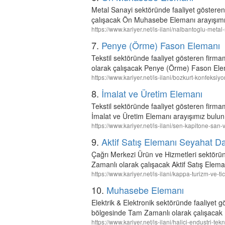
Metal Sanayi sektöründe faaliyet gösteren
çalışacak Ön Muhasebe Elemanı arayışımı
https://www.kariyer.net/is-ilani/nalbantoglu-met
7.
Penye (Örme) Fason Elemanı
Tekstil sektöründe faaliyet gösteren firm
olarak çalışacak Penye (Örme) Fason Elem
https://www.kariyer.net/is-ilani/bozkurt-konfek
8.
İmalat ve Üretim Elemanı
Tekstil sektöründe faaliyet gösteren firma
İmalat ve Üretim Elemanı arayışımız bulun
https://www.kariyer.net/is-ilani/sen-kapitone-san-
9.
Aktif Satış Elemanı Seyahat D
Çağrı Merkezi Ürün ve Hizmetleri sektörü
Zamanlı olarak çalışacak Aktif Satış Elem
https://www.kariyer.net/is-ilani/kappa-turizm-ve-
10.
Muhasebe Elemanı
Elektrik & Elektronik sektöründe faaliy
bölgesinde Tam Zamanlı olarak çalışacak
https://www.kariyer.net/is-ilani/halici-endustri-