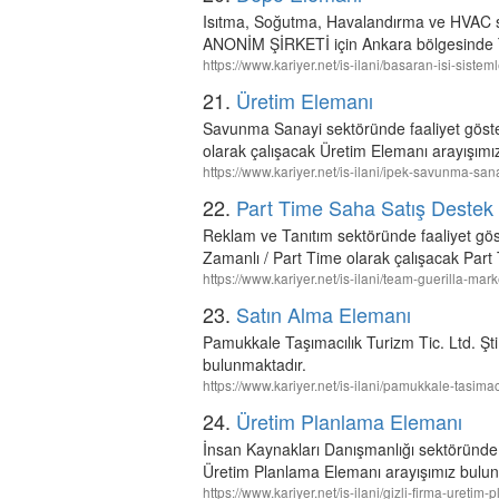
Isıtma, Soğutma, Havalandırma ve HVAC
ANONİM ŞİRKETİ için Ankara bölgesinde T
https://www.kariyer.net/is-ilani/basaran-isi-sist
21.
Üretim Elemanı
Savunma Sanayi sektöründe faaliyet gös
olarak çalışacak Üretim Elemanı arayışımı
https://www.kariyer.net/is-ilani/ipek-savunma-san
22.
Part Time Saha Satış Destek
Reklam ve Tanıtım sektöründe faaliyet gös
Zamanlı / Part Time olarak çalışacak Pa
https://www.kariyer.net/is-ilani/team-guerilla-m
23.
Satın Alma Elemanı
Pamukkale Taşımacılık Turizm Tic. Ltd. Şt
bulunmaktadır.
https://www.kariyer.net/is-ilani/pamukkale-tasimac
24.
Üretim Planlama Elemanı
İnsan Kaynakları Danışmanlığı sektöründe 
Üretim Planlama Elemanı arayışımız bulun
https://www.kariyer.net/is-ilani/gizli-firma-uret