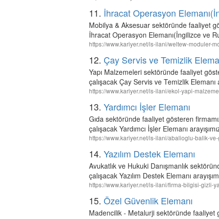
11.
İhracat Operasyon Elemanı(İn
Mobilya & Aksesuar sektöründe faaliyet g
İhracat Operasyon Elemanı(İngilizce ve Ru
https://www.kariyer.net/is-ilani/weltew-moduler-
12.
Çay Servis ve Temizlik Elema
Yapı Malzemeleri sektöründe faaliyet gö
çalışacak Çay Servis ve Temizlik Elemanı 
https://www.kariyer.net/is-ilani/ekol-yapi-malze
13.
Yardımcı İşler Elemanı
Gıda sektöründe faaliyet gösteren firm
çalışacak Yardımcı İşler Elemanı arayışımı
https://www.kariyer.net/is-ilani/abalioglu-balik-
14.
Yazılım Destek Elemanı
Avukatlık ve Hukuki Danışmanlık sektöründ
çalışacak Yazılım Destek Elemanı arayışım
https://www.kariyer.net/is-ilani/firma-bilgisi-giz
15.
Özel Güvenlik Elemanı
Madencilik - Metalurji sektöründe faali