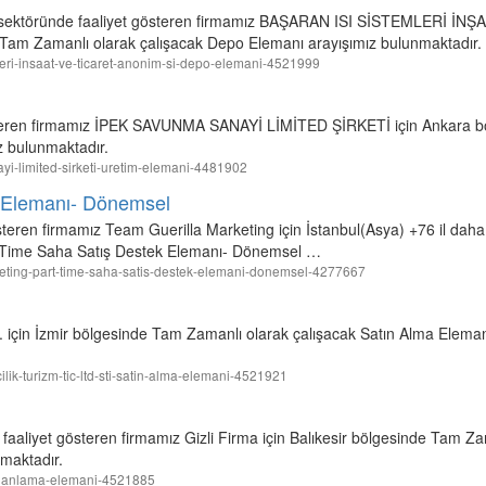
 sektöründe faaliyet gösteren firmamız BAŞARAN ISI SİSTEMLERİ İN
am Zamanlı olarak çalışacak Depo Elemanı arayışımız bulunmaktadır.
emleri-insaat-ve-ticaret-anonim-si-depo-elemani-4521999
teren firmamız İPEK SAVUNMA SANAYİ LİMİTED ŞİRKETİ için Ankara b
z bulunmaktadır.
ayi-limited-sirketi-uretim-elemani-4481902
 Elemanı- Dönemsel
teren firmamız Team Guerilla Marketing için İstanbul(Asya) +76 il daha
rt Time Saha Satış Destek Elemanı- Dönemsel …
arketing-part-time-saha-satis-destek-elemani-donemsel-4277667
i. için İzmir bölgesinde Tam Zamanlı olarak çalışacak Satın Alma Eleman
ilik-turizm-tic-ltd-sti-satin-alma-elemani-4521921
faaliyet gösteren firmamız Gizli Firma için Balıkesir bölgesinde Tam Za
maktadır.
im-planlama-elemani-4521885