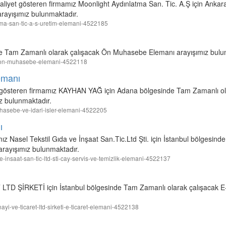
aaliyet gösteren firmamız Moonlight Aydınlatma San. Tic. A.Ş için Anka
rayışımız bulunmaktadır.
latma-san-tic-a-s-uretim-elemani-4522185
e Tam Zamanlı olarak çalışacak Ön Muhasebe Elemanı arayışımız bulu
sor-on-muhasebe-elemani-4522118
emanı
et gösteren firmamız KAYHAN YAĞ için Adana bölgesinde Tam Zamanlı ol
z bulunmaktadır.
muhasebe-ve-idari-isler-elemani-4522205
ı
ız Nasel Tekstil Gıda ve İnşaat San.Tic.Ltd Şti. için İstanbul bölgesin
arayışımız bulunmaktadır.
-ve-insaat-san-tic-ltd-sti-cay-servis-ve-temizlik-elemani-4522137
D ŞİRKETİ için İstanbul bölgesinde Tam Zamanlı olarak çalışacak E-
anayi-ve-ticaret-ltd-sirketi-e-ticaret-elemani-4522138