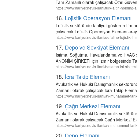
Tam Zamanlı olarak çalışacak Özel Güvenl
https://www.kariyer.net/is-ilani/turk-altin-holdi
16.
Lojistik Operasyon Elemanı
Lojistik sektöründe faaliyet gösteren f
çalışacak Lojistik Operasyon Elemanı aray
https://www.kariyer.net/is-ilani/deraline-lojistik-
17.
Depo ve Sevkiyat Elemanı
Isıtma, Soğutma, Havalandırma ve HVAC
ANONİM ŞİRKETİ için İzmir bölgesinde Ta
https://www.kariyer.net/is-ilani/basaran-isi-sist
18.
İcra Takip Elemanı
Avukatlık ve Hukuki Danışmanlık sektör
Zamanlı olarak çalışacak İcra Takip Elema
https://www.kariyer.net/is-ilani/av-muhammet-tar
19.
Çağrı Merkezi Elemanı
Avukatlık ve Hukuki Danışmanlık sektör
Zamanlı olarak çalışacak Çağrı Merkezi El
https://www.kariyer.net/is-ilani/av-muhammet-ta
20.
Depo Elemanı