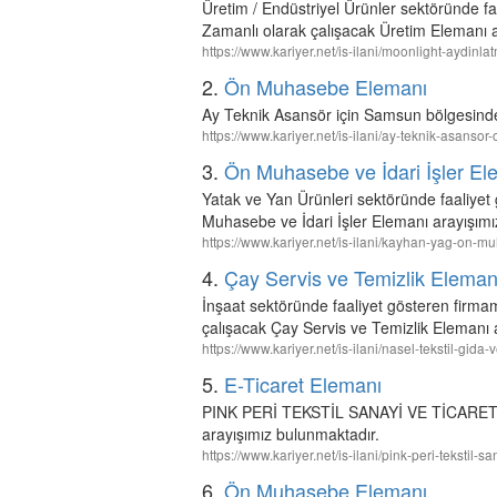
Üretim / Endüstriyel Ürünler sektöründe f
Zamanlı olarak çalışacak Üretim Elemanı a
https://www.kariyer.net/is-ilani/moonlight-aydin
2.
Ön Muhasebe Elemanı
Ay Teknik Asansör için Samsun bölgesind
https://www.kariyer.net/is-ilani/ay-teknik-asan
3.
Ön Muhasebe ve İdari İşler El
Yatak ve Yan Ürünleri sektöründe faaliy
Muhasebe ve İdari İşler Elemanı arayışımı
https://www.kariyer.net/is-ilani/kayhan-yag-on-
4.
Çay Servis ve Temizlik Eleman
İnşaat sektöründe faaliyet gösteren firmam
çalışacak Çay Servis ve Temizlik Elemanı 
https://www.kariyer.net/is-ilani/nasel-tekstil-gida
5.
E-Ticaret Elemanı
PINK PERİ TEKSTİL SANAYİ VE TİCARET LT
arayışımız bulunmaktadır.
https://www.kariyer.net/is-ilani/pink-peri-tekstil-s
6.
Ön Muhasebe Elemanı