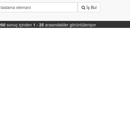
İş Bul
200
sonuç içinden
1 - 25
arasındakiler görüntüleniyor