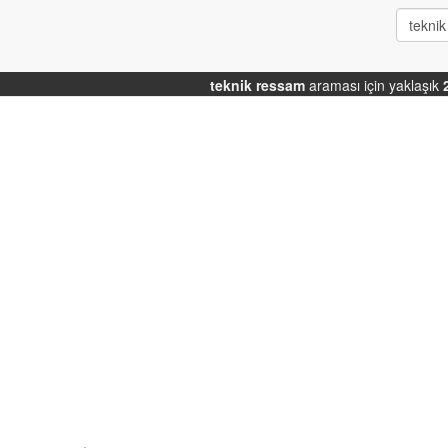
teknik ressam
araması için yaklaşık
]