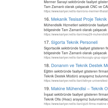
Mermer Sanayi sektöründe faaliyet gös
Tam Zamanlı olarak çalışacak CNC ve CA
https://www.kariyer.net/is-ilani/ons-mermer-ithal
16.
Mekanik Tesisat Proje Tekni
Mühendislik Hizmetleri sektöründe faal
bölgesinde Tam Zamanlı olarak çalışacak 
https://www.kariyer.net/is-ilani/mep29-muhendisli
17.
Sigorta Teknik Personeli
Sigortacılık sektöründe faaliyet göste
bölgesinde Tam Zamanlı olarak çalışacak S
https://www.kariyer.net/is-ilani/kocoglu-grup-sigo
18.
Donanım ve Teknik Destek M
Eğitim sektöründe faaliyet gösteren firma
Teknik Destek Müdürü arayışımız bulunma
https://www.kariyer.net/is-ilani/istinye-univers
19.
Makine Mühendisi – Teknik Of
İnşaat sektöründe faaliyet gösteren firma
Teknik Ofis (Hvac) arayışımız bulunmaktad
https://www.kariyer.net/is-ilani/gizli-firma-maki