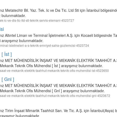
ız Metatechtr Bil. Yaz. Tek. Ic ve Dıs Tic. Ltd Sti için İstanbul bölges
z bulunmaktadır.
-tek-ic-ve-dis-tic-ltd-sti-teknik-servis-elemani-4523727
si
ız Altıntel Liman ve Terminal İşletmeleri A.Ş. için Kocaeli bölgesinde 
 arayışımız bulunmaktadır.
e-terminal-isletmeleri-a-s-teknik-emniyet-saha-gozlemcisi-4523724
 İst ]
irmamız MET MÜHENDİSLİK İNŞAAT VE MEKANİK ELEKTRİK TAAHHÜT A.Ş. 
ekanik Teknik Ofis Mühendisi [ İst ] arayışımız bulunmaktadır.
-insaat-ve-mekanik-elektrik-taahhut-mekanik-teknik-ofis-muhendisi-ist-4523650
[ Gnl ]
irmamız MET MÜHENDİSLİK İNŞAAT VE MEKANİK ELEKTRİK TAAHHÜT A.Ş. 
ekanik Teknik Ofis Mühendisi [ Gnl ] arayışımız bulunmaktadır.
-insaat-ve-mekanik-elektrik-taahhut-mekanik-teknik-ofis-muhendisi-gnl-4523672
mız Tirim İnşaat Mimarlık Taahhüt San. Ve Tic. A.Ş. için İstanbul(Asya
rayışımız bulunmaktadır.