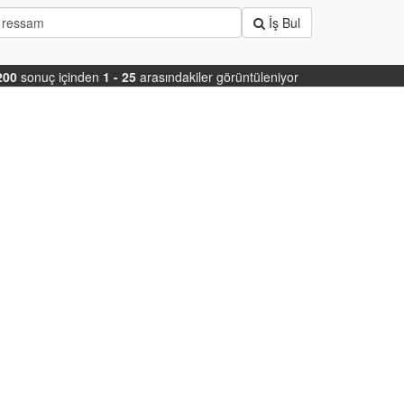
İş Bul
200
sonuç içinden
1 - 25
arasındakiler görüntüleniyor