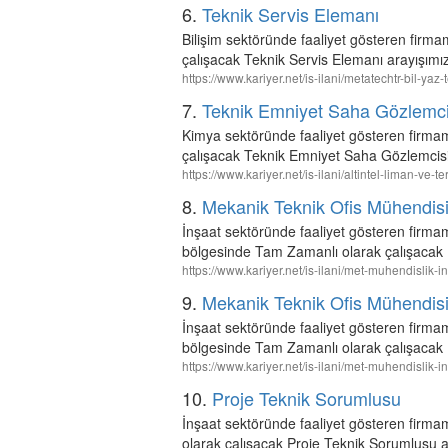
6.
Teknik Servis Elemanı
Bilişim sektöründe faaliyet gösteren firmam
çalışacak Teknik Servis Elemanı arayışımı
https://www.kariyer.net/is-ilani/metatechtr-bil-yaz
7.
Teknik Emniyet Saha Gözlemci
Kimya sektöründe faaliyet gösteren firmam
çalışacak Teknik Emniyet Saha Gözlemcisi
https://www.kariyer.net/is-ilani/altintel-liman-v
8.
Mekanik Teknik Ofis Mühendisi [
İnşaat sektöründe faaliyet gösteren f
bölgesinde Tam Zamanlı olarak çalışacak M
https://www.kariyer.net/is-ilani/met-muhendislik
9.
Mekanik Teknik Ofis Mühendisi 
İnşaat sektöründe faaliyet gösteren f
bölgesinde Tam Zamanlı olarak çalışacak M
https://www.kariyer.net/is-ilani/met-muhendislik
10.
Proje Teknik Sorumlusu
İnşaat sektöründe faaliyet gösteren firma
olarak çalışacak Proje Teknik Sorumlusu a