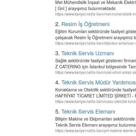
Met Mühendislik İnşaat ve Mekanik Elektr
[ Gnl ] arayışımız bulunmaktadır.
https://www.kariyer.net/is-ilani/met-muhendislik
2.
Resim İş Öğretmeni
Eğitim Kurumları sektöründe faaliyet g
çalışacak Resim İş Öğretmeni arayışımız 
https://www.kariyer.net/is-ilani/istanbul-americ
3.
Teknik Servis Uzmanı
Sağlık sektöründe faaliyet gösteren f
Z CATERING için İstanbul bölgesinde Tam
https://www.kariyer.net/is-ilani/ozel-silivri-arkaz
4.
Teknik Servis Müdür Yardımcıs
Konaklama ve Otelcilik sektöründe faa
HAFRİYAT TİCARET LİMİTED ŞİRKETİ - Ra
https://www.kariyer.net/is-ilani/lusso-otelcilik-
5.
Teknik Servis Elemanı
Bilişim Makine ve Ekipmanları sektöründe 
Teknik Servis Elemanı arayışımız bulunmak
https://www.kariyer.net/is-ilani/prf-makine-tekni