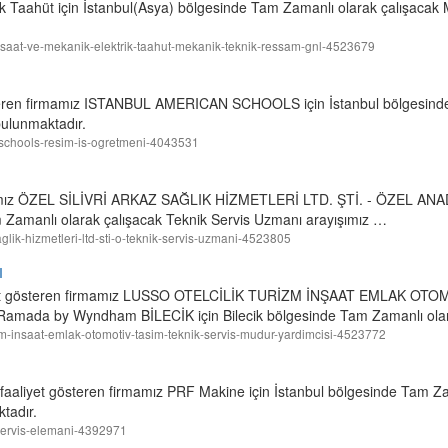
ik Taahüt için İstanbul(Asya) bölgesinde Tam Zamanlı olarak çalışaca
-insaat-ve-mekanik-elektrik-taahut-mekanik-teknik-ressam-gnl-4523679
österen firmamız ISTANBUL AMERICAN SCHOOLS için İstanbul bölgesind
bulunmaktadır.
an-schools-resim-is-ogretmeni-4043531
irmamız ÖZEL SİLİVRİ ARKAZ SAĞLIK HİZMETLERİ LTD. ŞTİ. - ÖZEL 
 Zamanlı olarak çalışacak Teknik Servis Uzmanı arayışımız …
-saglik-hizmetleri-ltd-sti-o-teknik-servis-uzmani-4523805
ı
liyet gösteren firmamız LUSSO OTELCİLİK TURİZM İNŞAAT EMLAK OT
mada by Wyndham BİLECİK için Bilecik bölgesinde Tam Zamanlı olar
turizm-insaat-emlak-otomotiv-tasim-teknik-servis-mudur-yardimcisi-4523772
faaliyet gösteren firmamız PRF Makine için İstanbul bölgesinde Tam Za
tadır.
k-servis-elemani-4392971