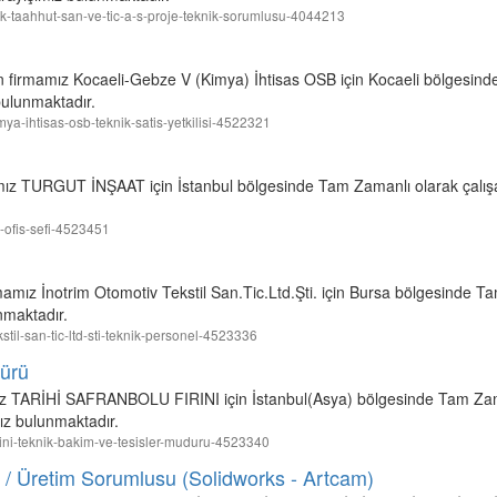
arlik-taahhut-san-ve-tic-a-s-proje-teknik-sorumlusu-4044213
n firmamız Kocaeli-Gebze V (Kimya) İhtisas OSB için Kocaeli bölgesin
 bulunmaktadır.
imya-ihtisas-osb-teknik-satis-yetkilisi-4522321
amız TURGUT İNŞAAT için İstanbul bölgesinde Tam Zamanlı olarak çalışa
ik-ofis-sefi-4523451
mamız İnotrim Otomotiv Tekstil San.Tic.Ltd.Şti. için Bursa bölgesinde T
nmaktadır.
ekstil-san-tic-ltd-sti-teknik-personel-4523336
dürü
mız TARİHİ SAFRANBOLU FIRINI için İstanbul(Asya) bölgesinde Tam Zam
ız bulunmaktadır.
-firini-teknik-bakim-ve-tesisler-muduru-4523340
 Üretim Sorumlusu (Solidworks - Artcam)