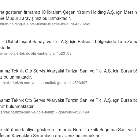
iyet gösteren firmamız IC İbrahim Çeçen Yatırım Holding A.Ş. için Mers
tme Müdürü arayışımız bulunmaktadır.
-yatirim-holding-a-s-otel-teknik-isletme-muduru-4523249
ız Ulubol İnşaat Sanayi ve Tic. A.Ş. için Balıkesir bölgesinde Tam Zama
tadır.
ayi-ve-tic-a-s-teknik-ofis-muhendisi-4523169
mamız Teknik Oto Servis Akaryakıt Turizm San. ve Tic. A.Ş. için Bursa
ız bulunmaktadır.
-akaryakit-turizm-san-ve-tic-a-mutfak-gorevlisi-4523497
mamız Teknik Oto Servis Akaryakıt Turizm San. ve Tic. A.Ş. için Bursa
ımız bulunmaktadır.
akaryakit-turizm-san-ve-tic-a-temizlik-gorevlisi-4523499
ktöründe faaliyet gösteren firmamız Nurdil Teknik Soğutma San. ve Tic
İnsan Kaynakları Sorumlusu arayışımız bulunmaktadır.