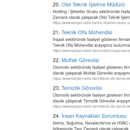
20.
Otel Teknik İşletme Müdürü
Holding / Şirketler Grubu sektöründe faal
Zamanlı olarak çalışacak Otel Teknik İşle
https://www.kariyer.net/is-ilani/ic-ibrahim-cecen
21.
Teknik Ofis Mühendisi
İnşaat sektöründe faaliyet gösteren firmam
Teknik Ofis Mühendisi arayışımız bulunmak
https://www.kariyer.net/is-ilani/ulubol-insaat-san
22.
Mutfak Görevlisi
Otomotiv sektöründe faaliyet gösteren fir
olarak çalışacak Mutfak Görevlisi arayışım
https://www.kariyer.net/is-ilani/teknik-oto-servis
23.
Temizlik Görevlisi
Otomotiv sektöründe faaliyet gösteren fir
olarak çalışacak Temizlik Görevlisi arayış
https://www.kariyer.net/is-ilani/teknik-oto-servis-
24.
İnsan Kaynakları Sorumlusu
Isıtma, Soğutma, Havalandırma ve HVAC se
bölgesinde Tam Zamanlı olarak çalışacak 