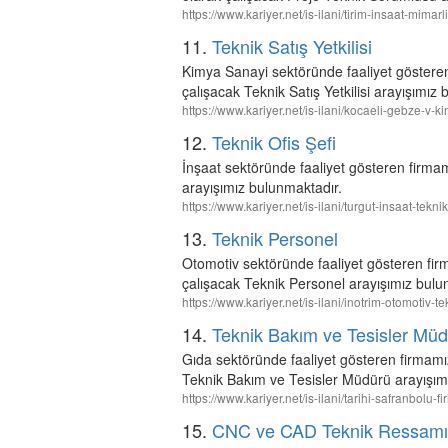
https://www.kariyer.net/is-ilani/tirim-insaat-mim
11.
Teknik Satış Yetkilisi
Kimya Sanayi sektöründe faaliyet göstere
çalışacak Teknik Satış Yetkilisi arayışımız
https://www.kariyer.net/is-ilani/kocaeli-gebze-v-k
12.
Teknik Ofis Şefi
İnşaat sektöründe faaliyet gösteren firm
arayışımız bulunmaktadır.
https://www.kariyer.net/is-ilani/turgut-insaat-tekn
13.
Teknik Personel
Otomotiv sektöründe faaliyet gösteren fir
çalışacak Teknik Personel arayışımız bulu
https://www.kariyer.net/is-ilani/inotrim-otomotiv-t
14.
Teknik Bakım ve Tesisler Mü
Gıda sektöründe faaliyet gösteren firma
Teknik Bakım ve Tesisler Müdürü arayışım
https://www.kariyer.net/is-ilani/tarihi-safranbolu
15.
CNC ve CAD Teknik Ressamı /