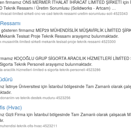
teren firmamız ONS MERMER İTHALAT İHRACAT LİMİTED ŞİRKETİ için İ
D Teknik Ressamı / Üretim Sorumlusu (Solidworks - Artcam) …
at-ihracat-limited-sirketi-cnc-ve-cad-teknik-ressami-uretim-sorumlusu-soli-4523343
k Ressamı
iyet gösteren firmamız MEP29 MÜHENDİSLİK MÜŞAVİRLİK LİMİTED ŞİRK
Mekanik Tesisat Proje Teknik Ressamı arayışımız bulunmaktadır.
k-musavirlik-limited-sirketi-mekanik-tesisat-proje-teknik-ressami-4523300
ren firmamız KOÇOĞLU GRUP SİGORTA ARACILIK HİZMETLERİ LİMİTED Şİ
igorta Teknik Personeli arayışımız bulunmaktadır.
rta-aracilik-hizmetleri-limited-s-sigorta-teknik-personeli-4523286
üdürü
mız İstinye Üniversitesi için İstanbul bölgesinde Tam Zamanlı olarak ça
ktadır.
itesi-donanim-ve-teknik-destek-muduru-4523256
is (Hvac)
mız Gizli Firma için İstanbul bölgesinde Tam Zamanlı olarak çalışacak 
ır.
ne-muhendisi-teknik-ofis-hvac-4523211