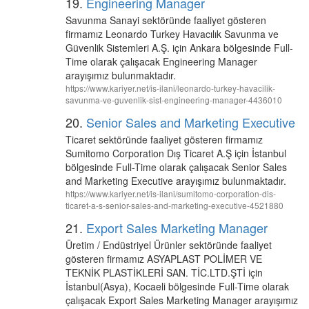
19.
Engineering Manager
Savunma Sanayi sektöründe faaliyet gösteren
firmamız Leonardo Turkey Havacılık Savunma ve
Güvenlik Sistemleri A.Ş. için Ankara bölgesinde Full-
Time olarak çalışacak Engineering Manager
arayışımız bulunmaktadır.
https://www.kariyer.net/is-ilani/leonardo-turkey-havacilik-
savunma-ve-guvenlik-sist-engineering-manager-4436010
20.
Senior Sales and Marketing Executive
Ticaret sektöründe faaliyet gösteren firmamız
Sumitomo Corporation Dış Ticaret A.Ş için İstanbul
bölgesinde Full-Time olarak çalışacak Senior Sales
and Marketing Executive arayışımız bulunmaktadır.
https://www.kariyer.net/is-ilani/sumitomo-corporation-dis-
ticaret-a-s-senior-sales-and-marketing-executive-4521880
21.
Export Sales Marketing Manager
Üretim / Endüstriyel Ürünler sektöründe faaliyet
gösteren firmamız ASYAPLAST POLİMER VE
TEKNİK PLASTİKLERİ SAN. TİC.LTD.ŞTİ için
İstanbul(Asya), Kocaeli bölgesinde Full-Time olarak
çalışacak Export Sales Marketing Manager arayışımız