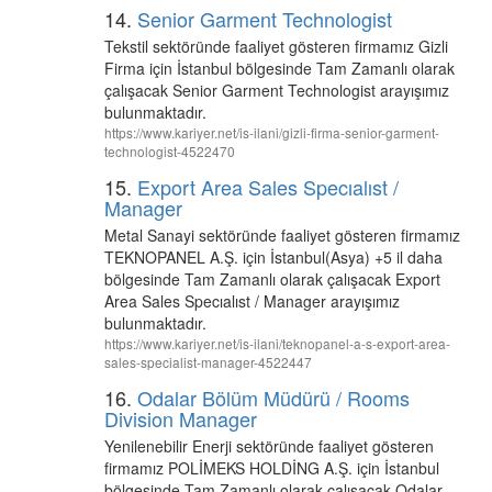
14.
Senior Garment Technologist
Tekstil sektöründe faaliyet gösteren firmamız Gizli
Firma için İstanbul bölgesinde Tam Zamanlı olarak
çalışacak Senior Garment Technologist arayışımız
bulunmaktadır.
https://www.kariyer.net/is-ilani/gizli-firma-senior-garment-
technologist-4522470
15.
Export Area Sales Specıalıst /
Manager
Metal Sanayi sektöründe faaliyet gösteren firmamız
TEKNOPANEL A.Ş. için İstanbul(Asya) +5 il daha
bölgesinde Tam Zamanlı olarak çalışacak Export
Area Sales Specıalıst / Manager arayışımız
bulunmaktadır.
https://www.kariyer.net/is-ilani/teknopanel-a-s-export-area-
sales-specialist-manager-4522447
16.
Odalar Bölüm Müdürü / Rooms
Division Manager
Yenilenebilir Enerji sektöründe faaliyet gösteren
firmamız POLİMEKS HOLDİNG A.Ş. için İstanbul
bölgesinde Tam Zamanlı olarak çalışacak Odalar