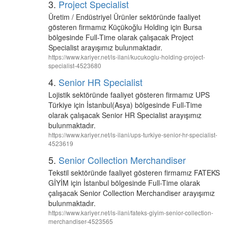
3.
Project Specialist
Üretim / Endüstriyel Ürünler sektöründe faaliyet
gösteren firmamız Küçükoğlu Holding için Bursa
bölgesinde Full-Time olarak çalışacak Project
Specialist arayışımız bulunmaktadır.
https://www.kariyer.net/is-ilani/kucukoglu-holding-project-
specialist-4523680
4.
Senior HR Specialist
Lojistik sektöründe faaliyet gösteren firmamız UPS
Türkiye için İstanbul(Asya) bölgesinde Full-Time
olarak çalışacak Senior HR Specialist arayışımız
bulunmaktadır.
https://www.kariyer.net/is-ilani/ups-turkiye-senior-hr-specialist-
4523619
5.
Senior Collection Merchandiser
Tekstil sektöründe faaliyet gösteren firmamız FATEKS
GİYİM için İstanbul bölgesinde Full-Time olarak
çalışacak Senior Collection Merchandiser arayışımız
bulunmaktadır.
https://www.kariyer.net/is-ilani/fateks-giyim-senior-collection-
merchandiser-4523565