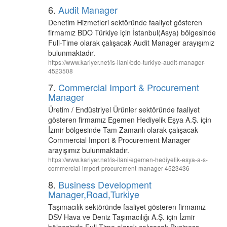
6.
Audit Manager
Denetim Hizmetleri sektöründe faaliyet gösteren
firmamız BDO Türkiye için İstanbul(Asya) bölgesinde
Full-Time olarak çalışacak Audit Manager arayışımız
bulunmaktadır.
https://www.kariyer.net/is-ilani/bdo-turkiye-audit-manager-
4523508
7.
Commercial Import & Procurement
Manager
Üretim / Endüstriyel Ürünler sektöründe faaliyet
gösteren firmamız Egemen Hediyelik Eşya A.Ş. için
İzmir bölgesinde Tam Zamanlı olarak çalışacak
Commercial Import & Procurement Manager
arayışımız bulunmaktadır.
https://www.kariyer.net/is-ilani/egemen-hediyelik-esya-a-s-
commercial-import-procurement-manager-4523436
8.
Business Development
Manager,Road,Turkiye
Taşımacılık sektöründe faaliyet gösteren firmamız
DSV Hava ve Deniz Taşımacılığı A.Ş. için İzmir