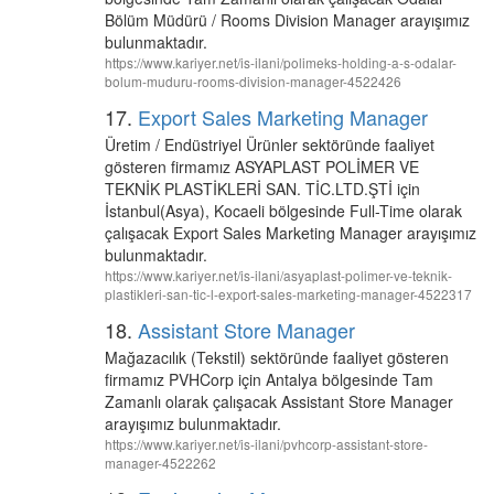
Bölüm Müdürü / Rooms Division Manager arayışımız
bulunmaktadır.
https://www.kariyer.net/is-ilani/polimeks-holding-a-s-odalar-
bolum-muduru-rooms-division-manager-4522426
17.
Export Sales Marketing Manager
Üretim / Endüstriyel Ürünler sektöründe faaliyet
gösteren firmamız ASYAPLAST POLİMER VE
TEKNİK PLASTİKLERİ SAN. TİC.LTD.ŞTİ için
İstanbul(Asya), Kocaeli bölgesinde Full-Time olarak
çalışacak Export Sales Marketing Manager arayışımız
bulunmaktadır.
https://www.kariyer.net/is-ilani/asyaplast-polimer-ve-teknik-
plastikleri-san-tic-l-export-sales-marketing-manager-4522317
18.
Assistant Store Manager
Mağazacılık (Tekstil) sektöründe faaliyet gösteren
firmamız PVHCorp için Antalya bölgesinde Tam
Zamanlı olarak çalışacak Assistant Store Manager
arayışımız bulunmaktadır.
https://www.kariyer.net/is-ilani/pvhcorp-assistant-store-
manager-4522262