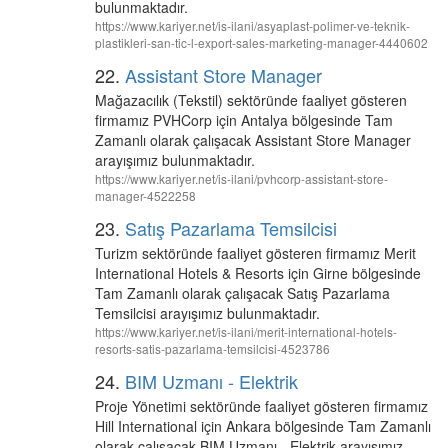
bulunmaktadır.
https://www.kariyer.net/is-ilani/asyaplast-polimer-ve-teknik-
plastikleri-san-tic-l-export-sales-marketing-manager-4440602
22.
Assistant Store Manager
Mağazacılık (Tekstil) sektöründe faaliyet gösteren
firmamız PVHCorp için Antalya bölgesinde Tam
Zamanlı olarak çalışacak Assistant Store Manager
arayışımız bulunmaktadır.
https://www.kariyer.net/is-ilani/pvhcorp-assistant-store-
manager-4522258
23.
Satış Pazarlama Temsilcisi
Turizm sektöründe faaliyet gösteren firmamız Merit
International Hotels & Resorts için Girne bölgesinde
Tam Zamanlı olarak çalışacak Satış Pazarlama
Temsilcisi arayışımız bulunmaktadır.
https://www.kariyer.net/is-ilani/merit-international-hotels-
resorts-satis-pazarlama-temsilcisi-4523786
24.
BIM Uzmanı - Elektrik
Proje Yönetimi sektöründe faaliyet gösteren firmamız
Hill International için Ankara bölgesinde Tam Zamanlı
olarak çalışacak BIM Uzmanı - Elektrik arayışımız