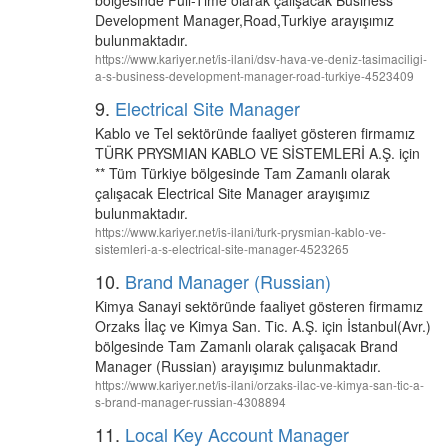
bölgesinde Full-Time olarak çalışacak Business
Development Manager,Road,Turkiye arayışımız
bulunmaktadır.
https://www.kariyer.net/is-ilani/dsv-hava-ve-deniz-tasimaciligi-
a-s-business-development-manager-road-turkiye-4523409
9.
Electrical Site Manager
Kablo ve Tel sektöründe faaliyet gösteren firmamız
TÜRK PRYSMIAN KABLO VE SİSTEMLERİ A.Ş. için
** Tüm Türkiye bölgesinde Tam Zamanlı olarak
çalışacak Electrical Site Manager arayışımız
bulunmaktadır.
https://www.kariyer.net/is-ilani/turk-prysmian-kablo-ve-
sistemleri-a-s-electrical-site-manager-4523265
10.
Brand Manager (Russian)
Kimya Sanayi sektöründe faaliyet gösteren firmamız
Orzaks İlaç ve Kimya San. Tic. A.Ş. için İstanbul(Avr.)
bölgesinde Tam Zamanlı olarak çalışacak Brand
Manager (Russian) arayışımız bulunmaktadır.
https://www.kariyer.net/is-ilani/orzaks-ilac-ve-kimya-san-tic-a-
s-brand-manager-russian-4308894
11.
Local Key Account Manager