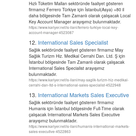
Hızlı Tüketim Malları sektöründe faaliyet gösteren
firmamız Ferrero Türkiye için İstanbul(Asya) +80 il
daha bölgesinde Tam Zamanlı olarak çalışacak Local
Key Account Manager arayışımız bulunmaktadır.
https://www.kariyer.net/is-ilani/ferrero-turkiye-local-key-
account-manager-4523087
12.
International Sales Specialist
Sağlık sektöründe faaliyet gösteren firmamız May
Sağlık Turizm Hiz. Medikal Cerrahi Dan. Ltd. Ş için
İstanbul bölgesinde Tam Zamanlı olarak çalışacak
International Sales Specialist arayışımız
bulunmaktadır.
https://www.kariyer.net/is-ilani/may-saglik-turizm-hiz-medikal-
cerrahi-dan-ltd-s-international-sales-specialist-4522948
13.
International Markets Sales Executive
Sağlık sektöründe faaliyet gösteren firmamız
Humanis için İstanbul bölgesinde Full-Time olarak
çalışacak International Markets Sales Executive
arayışımız bulunmaktadır.
https://www.kariyer.net/is-ilani/humanis-international-markets-
sales-executive-4522863