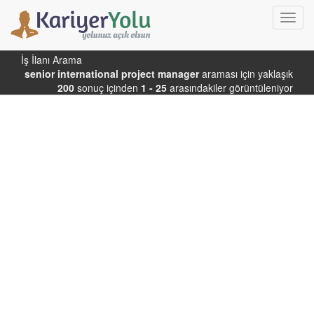
Toggl
navig
İş İlanı Arama
senior international project manager
araması için yaklaşık
200
sonuç içinden
1 - 25
arasındakiler görüntüleniyor