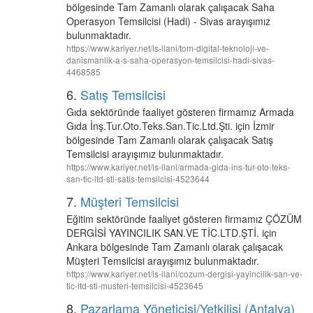
bölgesinde Tam Zamanlı olarak çalışacak Saha
Operasyon Temsilcisi (Hadi) - Sivas arayışımız
bulunmaktadır.
https://www.kariyer.net/is-ilani/tom-digital-teknoloji-ve-
danismanlik-a-s-saha-operasyon-temsilcisi-hadi-sivas-
4468585
6.
Satış Temsilcisi
Gıda sektöründe faaliyet gösteren firmamız Armada
Gıda İnş.Tur.Oto.Teks.San.Tic.Ltd.Şti. için İzmir
bölgesinde Tam Zamanlı olarak çalışacak Satış
Temsilcisi arayışımız bulunmaktadır.
https://www.kariyer.net/is-ilani/armada-gida-ins-tur-oto-teks-
san-tic-ltd-sti-satis-temsilcisi-4523644
7.
Müşteri Temsilcisi
Eğitim sektöründe faaliyet gösteren firmamız ÇÖZÜM
DERGİSİ YAYINCILIK SAN.VE TİC.LTD.ŞTİ. için
Ankara bölgesinde Tam Zamanlı olarak çalışacak
Müşteri Temsilcisi arayışımız bulunmaktadır.
https://www.kariyer.net/is-ilani/cozum-dergisi-yayincilik-san-ve-
tic-ltd-sti-musteri-temsilcisi-4523645
8.
Pazarlama Yöneticisi/Yetkilisi (Antalya)