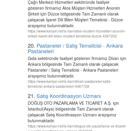
Çağrı Merkezi Hizmetleri sektöründe faaliyet
gösteren firmamız Atos Müşteri Hizmetleri Anonim
Şirketi için Düzce bölgesinde Tam Zamanlı olarak
çalışacak İşaret Dili Bilen Müşteri Temsilcisi - Düzce
arayışımız bulunmaktadır.
https://www.kariyer.net/is-ilani/atos-musteri-hizmetleri-anonim-
sirketi-isaret-dili-bilen-musteri-temsilcisi-duzce-4367202
20.
Pastaneler / Satış Temsilcisi - Ankara
Pastaneleri
Gıda sektöründe faaliyet gösteren firmamız Divan için
Ankara bölgesinde Tam Zamanlı olarak çalışacak
Pastaneler / Satış Temsilcisi - Ankara Pastaneleri
arayışımız bulunmaktadır.
https://www.kariyer.net/is-ilani/divan-pastaneler-satis-
temsilcisi-ankara-pastaneleri-4467728
21.
Satış Koordinasyon Uzmanı
DOĞUŞ OTO PAZARLAMA VE TİCARET A.Ş. için
İstanbul(Asya) bölgesinde Tam Zamanlı olarak
çalışacak Satış Koordinasyon Uzmanı arayışımız
bulunmaktadır.
https://www.kariyer.net/is-ilani/dogus-oto-pazarlama-ve-ticaret-
a-s-satis-koordinasyon-uzmani-4523608