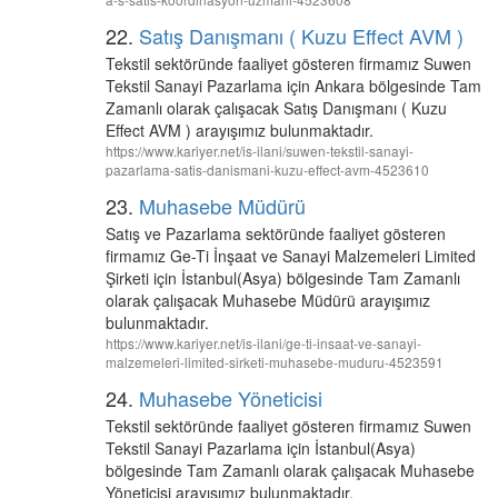
22.
Satış Danışmanı ( Kuzu Effect AVM )
Tekstil sektöründe faaliyet gösteren firmamız Suwen
Tekstil Sanayi Pazarlama için Ankara bölgesinde Tam
Zamanlı olarak çalışacak Satış Danışmanı ( Kuzu
Effect AVM ) arayışımız bulunmaktadır.
https://www.kariyer.net/is-ilani/suwen-tekstil-sanayi-
pazarlama-satis-danismani-kuzu-effect-avm-4523610
23.
Muhasebe Müdürü
Satış ve Pazarlama sektöründe faaliyet gösteren
firmamız Ge-Ti İnşaat ve Sanayi Malzemeleri Limited
Şirketi için İstanbul(Asya) bölgesinde Tam Zamanlı
olarak çalışacak Muhasebe Müdürü arayışımız
bulunmaktadır.
https://www.kariyer.net/is-ilani/ge-ti-insaat-ve-sanayi-
malzemeleri-limited-sirketi-muhasebe-muduru-4523591
24.
Muhasebe Yöneticisi
Tekstil sektöründe faaliyet gösteren firmamız Suwen
Tekstil Sanayi Pazarlama için İstanbul(Asya)
bölgesinde Tam Zamanlı olarak çalışacak Muhasebe
Yöneticisi arayışımız bulunmaktadır.