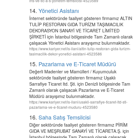
ins-ve-tic-a-s-yonetim-temsilcisi-4523589
14.
Yönetici Asistanı
İnternet sektöründe faaliyet gösteren firmamız ALTIN
TULİP RESTORAN GIDA TURİZM TAŞIMACILIK
DEKORASYON SANAYİ VE TİCARET LİMİTED
ŞİRKETİ için İstanbul bölgesinde Tam Zamanlı olarak
çalışacak Yönetici Asistanı arayışımız bulunmaktadır.
https://www.kariyer.net/is-ilani/altin-tulip-restoran-gida-turizm-
tasimacilik-dekor-yonetici-asistani-4523586
15.
Pazarlama ve E-Ticaret Müdürü
Değerli Madenler ve Mamülleri / Kuyumculuk
sektöründe faaliyet gösteren firmamız Uşaklı
Sarrafiye Ticaret ltd. Şti. için Denizli bölgesinde Tam
Zamanlı olarak çalışacak Pazarlama ve E-Ticaret
Müdürü arayışımız bulunmaktadır.
https://www.kariyer.net/is-ilani/usakli-sarrafiye-ticaret-ltd-sti-
pazarlama-ve-e-ticaret-muduru-4523580
16.
Saha Satış Temsilcisi
Diğer sektöründe faaliyet gösteren firmamız PİRİM
GIDA VE MEŞRUBAT SANAYİ VE TİCARETA.Ş. için
İstanbul bölgesinde Tam Zamanlı olarak çalışacak