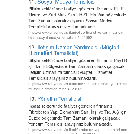
11.
Sosyal Medya Temsilcisi
Bilişim sektöründe faaliyet gösteren firmamız Elit E
Ticaret ve Sarf Malz.San.Ltd.Şt. için Van bölgesinde
Tam Zamanlı olarak çalışacak Sosyal Medya
Temsilcisi arayışımız bulunmaktadır.
https://www.kariyer.net/is-ilani/elit-e-ticaret-ve-sarf-malz-san-
ltd-st-sosyal-medya-temsilcisi-4501602
12.
İletişim Uzman Yardımcısı (Müşteri
Hizmetleri Temsilcisi)
Bilişim sektöründe faaliyet gösteren firmamız PayTR
için İzmir bölgesinde Tam Zamanlı olarak çalışacak
İletişim Uzman Yardımcısı (Müşteri Hizmetleri
Temsilcisi) arayışımız bulunmaktadır.
https://www.kariyer.net/is-ilani/paytr-iletisim-uzman-yardimcisi-
musteri-hizmetleri-tems-4523161
13.
Yönetim Temsilcisi
İnşaat sektöründe faaliyet gösteren firmamız
Fibrobeton Yapı Elemanları San. İnş. ve Tic. A.Ş için
Düzce bölgesinde Tam Zamanlı olarak çalışacak
Yönetim Temsilcisi arayışımız bulunmaktadır.
https://www.kariyer.net/is-ilani/fibrobeton-yapi-elemanlari-san-