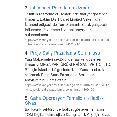
3.
Influencer Pazarlama Uzmanı
Temizlik Malzemeleri sektöründe faaliyet gösteren
firmamız Labim Dış Ticaret Limited Şirketi için
İstanbul bölgesinde Tam Zamanlı olarak çalışacak
Influencer Pazarlama Uzmanı arayışımız
bulunmaktadır.
https://www.kariyer.net/is-ilani/labim-dis-ticaret-limited-sirketi-
influencer-pazarlama-uzmani-4523716
4.
Proje Satış Pazarlama Sorumlusu
Yapı Malzemeleri sektöründe faaliyet gösteren
firmamız MEGA YAPI ÜRÜNLERİ SAN. VE TİC. LTD.
ŞTİ için İstanbul bölgesinde Tam Zamanlı olarak
çalışacak Proje Satış Pazarlama Sorumlusu
arayışımız bulunmaktadır.
https://www.kariyer.net/is-ilani/mega-yapi-urunleri-san-ve-tic-
ltd-sti-proje-satis-pazarlama-sorumlusu-4469100
5.
Saha Operasyon Temsilcisi (Hadi) -
Sivas
Bankacılık sektöründe faaliyet gösteren firmamız
TOM Digital Teknoloji ve Danışmanlık A.Ş. için Sivas