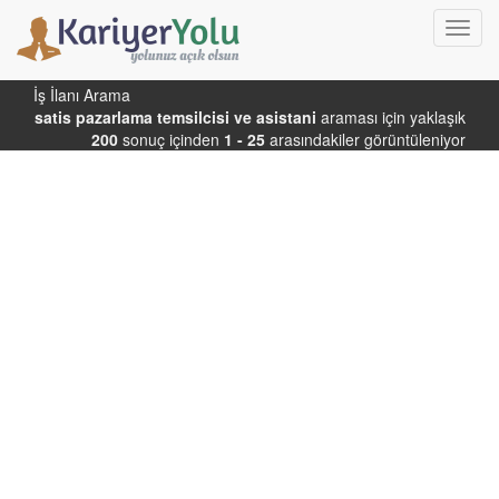
Toggl
navig
İş İlanı Arama
satis pazarlama temsilcisi ve asistani
araması için yaklaşık
200
sonuç içinden
1 - 25
arasındakiler görüntüleniyor