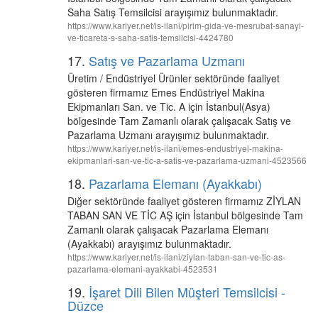
Saha Satış Temsilcisi arayışımız bulunmaktadır.
https://www.kariyer.net/is-ilani/pirim-gida-ve-mesrubat-sanayi-
ve-ticareta-s-saha-satis-temsilcisi-4424780
17.
Satış ve Pazarlama Uzmanı
Üretim / Endüstriyel Ürünler sektöründe faaliyet
gösteren firmamız Emes Endüstriyel Makina
Ekipmanları San. ve Tic. A için İstanbul(Asya)
bölgesinde Tam Zamanlı olarak çalışacak Satış ve
Pazarlama Uzmanı arayışımız bulunmaktadır.
https://www.kariyer.net/is-ilani/emes-endustriyel-makina-
ekipmanlari-san-ve-tic-a-satis-ve-pazarlama-uzmani-4523566
18.
Pazarlama Elemanı (Ayakkabı)
Diğer sektöründe faaliyet gösteren firmamız ZİYLAN
TABAN SAN VE TİC AŞ için İstanbul bölgesinde Tam
Zamanlı olarak çalışacak Pazarlama Elemanı
(Ayakkabı) arayışımız bulunmaktadır.
https://www.kariyer.net/is-ilani/ziylan-taban-san-ve-tic-as-
pazarlama-elemani-ayakkabi-4523531
19.
İşaret Dili Bilen Müşteri Temsilcisi -
Düzce