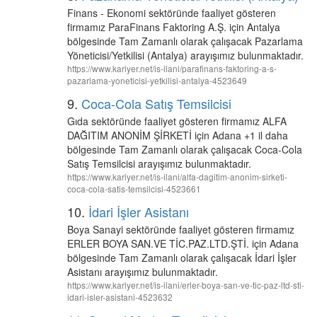
Finans - Ekonomi sektöründe faaliyet gösteren
firmamız ParaFinans Faktoring A.Ş. için Antalya
bölgesinde Tam Zamanlı olarak çalışacak Pazarlama
Yöneticisi/Yetkilisi (Antalya) arayışımız bulunmaktadır.
https://www.kariyer.net/is-ilani/parafinans-faktoring-a-s-
pazarlama-yoneticisi-yetkilisi-antalya-4523649
9.
Coca-Cola Satış Temsilcisi
Gıda sektöründe faaliyet gösteren firmamız ALFA
DAĞITIM ANONİM ŞİRKETİ için Adana +1 il daha
bölgesinde Tam Zamanlı olarak çalışacak Coca-Cola
Satış Temsilcisi arayışımız bulunmaktadır.
https://www.kariyer.net/is-ilani/alfa-dagitim-anonim-sirketi-
coca-cola-satis-temsilcisi-4523661
10.
İdari İşler Asistanı
Boya Sanayi sektöründe faaliyet gösteren firmamız
ERLER BOYA SAN.VE TİC.PAZ.LTD.ŞTİ. için Adana
bölgesinde Tam Zamanlı olarak çalışacak İdari İşler
Asistanı arayışımız bulunmaktadır.
https://www.kariyer.net/is-ilani/erler-boya-san-ve-tic-paz-ltd-sti-
idari-isler-asistani-4523632