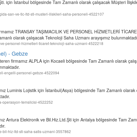
ti. için İstanbul bölgesinde Tam Zamanlı olarak çalışacak Müşteri İlişki
-gida-san-ve-tic-ltd-sti-musteri-iliskileri-saha-personeli-4522107
ren firmamız TRANSAY TAŞIMACILIK VE PERSONEL HİZMETLERİ TİCARET 
amanlı olarak çalışacak Teknoloji Saha Uzmanı arayışımız bulunmaktadı
lik-ve-personel-hizmetleri-ticaret-teknoloji-saha-uzmani-4522218
nel) - Gebze
österen firmamız ALPLA için Kocaeli bölgesinde Tam Zamanlı olarak çal
unmaktadır.
oneli-engelli-personel-gebze-4522094
amız Luminis Lojistik için İstanbul(Asya) bölgesinde Tam Zamanlı olarak
tadır.
saha-operasyon-temsilcisi-4522252
mız Antura Elektronik ve Bil.Hiz.Ltd.Şti için Antalya bölgesinde Tam Zam
ır.
-ve-bil-hiz-ltd-sti-saha-satis-uzmani-3557862