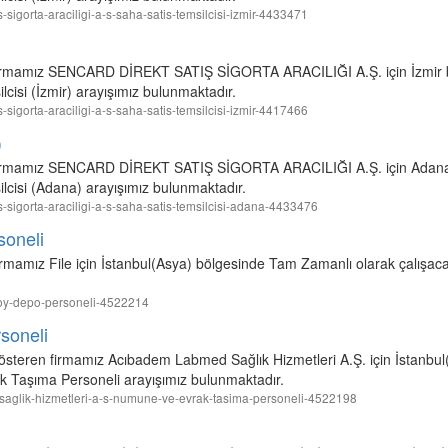
is-sigorta-araciligi-a-s-saha-satis-temsilcisi-izmir-4433471
en firmamız SENCARD DİREKT SATIŞ SİGORTA ARACILIĞI A.Ş. için İzmir
cisi (İzmir) arayışımız bulunmaktadır.
is-sigorta-araciligi-a-s-saha-satis-temsilcisi-izmir-4417466
)
ren firmamız SENCARD DİREKT SATIŞ SİGORTA ARACILIĞI A.Ş. için Adan
lcisi (Adana) arayışımız bulunmaktadır.
tis-sigorta-araciligi-a-s-saha-satis-temsilcisi-adana-4433476
soneli
irmamız File için İstanbul(Asya) bölgesinde Tam Zamanlı olarak çalışa
mekoy-depo-personeli-4522214
soneli
 gösteren firmamız Acıbadem Labmed Sağlık Hizmetleri A.Ş. için İstanb
 Taşıma Personeli arayışımız bulunmaktadır.
d-saglik-hizmetleri-a-s-numune-ve-evrak-tasima-personeli-4522198