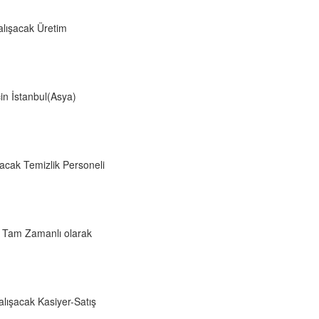
alışacak Üretim
n İstanbul(Asya)
şacak Temizlik Personeli
 Tam Zamanlı olarak
lışacak Kasiyer-Satış