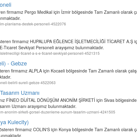
oneli
ren firmamız Pergo Medikal için İzmir bölgesinde Tam Zamanlı olarak ç
unmaktadır.
retim-planlama-destek-personeli-4522076
 gösteren firmamız HUPALUPA EĞLENCE İŞLETMECİLİĞİ TİCARET A.Ş içi
-Ticaret Sevkiyat Personeli arayışımız bulunmaktadır.
isletmeciligi-ticaret-a-s-e-ticaret-sevkiyat-personeli-4521315
eli) - Gebze
österen firmamız ALPLA için Kocaeli bölgesinde Tam Zamanlı olarak çalı
ktadır.
soneli-belirli-sureli-gebze-4522063
 Tasarım Uzmanı
irmamız FİNEO DİJİTAL DÖNÜŞÜM ANONİM ŞİRKETİ için Sivas bölgesinde
sarım Uzmanı arayışımız bulunmaktadır.
donusum-anonim-sirketi-gorsel-duzenleme-sunum-tasarim-uzmani-4241505
ya Kulecity)
 gösteren firmamız COLIN'S için Konya bölgesinde Tam Zamanlı olarak ça
lunmaktadır.