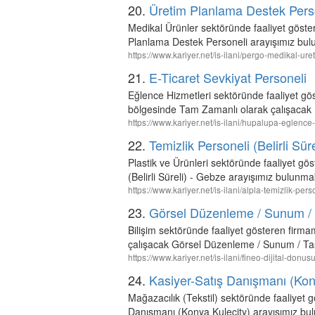
20.
Üretim Planlama Destek Pers
Medikal Ürünler sektöründe faaliyet göste
Planlama Destek Personeli arayışımız bul
https://www.kariyer.net/is-ilani/pergo-medikal-u
21.
E-Ticaret Sevkiyat Personeli
Eğlence Hizmetleri sektöründe faaliyet
bölgesinde Tam Zamanlı olarak çalışacak E
https://www.kariyer.net/is-ilani/hupalupa-eglence-
22.
Temizlik Personeli (Belirli Sür
Plastik ve Ürünleri sektöründe faaliyet g
(Belirli Süreli) - Gebze arayışımız bulunma
https://www.kariyer.net/is-ilani/alpla-temizlik-per
23.
Görsel Düzenleme / Sunum /
Bilişim sektöründe faaliyet gösteren f
çalışacak Görsel Düzenleme / Sunum / Ta
https://www.kariyer.net/is-ilani/fineo-dijital-
24.
Kasiyer-Satış Danışmanı (Kon
Mağazacılık (Tekstil) sektöründe faaliyet
Danışmanı (Konya Kulecity) arayışımız bu