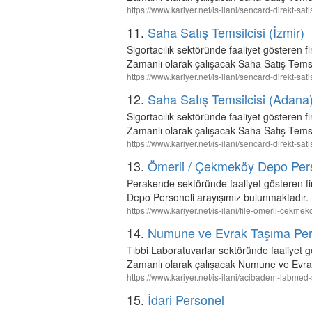
https://www.kariyer.net/is-ilani/sencard-direkt-sat
11.
Saha Satış Temsilcisi (İzmir)
Sigortacılık sektöründe faaliyet göster
Zamanlı olarak çalışacak Saha Satış Temsil
https://www.kariyer.net/is-ilani/sencard-direkt-sat
12.
Saha Satış Temsilcisi (Adana
Sigortacılık sektöründe faaliyet göste
Zamanlı olarak çalışacak Saha Satış Temsi
https://www.kariyer.net/is-ilani/sencard-direkt-sa
13.
Ömerli / Çekmeköy Depo Per
Perakende sektöründe faaliyet gösteren f
Depo Personeli arayışımız bulunmaktadır.
https://www.kariyer.net/is-ilani/file-omerli-cek
14.
Numune ve Evrak Taşıma Per
Tıbbi Laboratuvarlar sektöründe faaliyet
Zamanlı olarak çalışacak Numune ve Evrak
https://www.kariyer.net/is-ilani/acibadem-labme
15.
İdari Personel