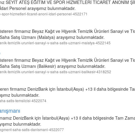
irmamız SEYİT ATEŞ EĞİTİM VE SPOR HİZMETLERİ TİCARET ANONİM ŞİRK
dari Personel arayışımız bulunmaktadır.
-ve-spor-hizmetleri-ticaret-anoni-idari-personel-4522171
gösteren firmamız Beyaz Kağıt ve Hijyenik Temizlik Ürünleri Sanayi ve Ti
Saha Satış Uzmanı (Malatya) arayışımız bulunmaktadır.
ijyenik-temizlik-urunleri-sanayi-v-saha-satis-uzmani-malatya-4522145
)
österen firmamız Beyaz Kağıt ve Hijyenik Temizlik Ürünleri Sanayi ve Tica
aha Satış Uzmanı (Balıkesir) arayışımız bulunmaktadır.
ijyenik-temizlik-urunleri-sanayi-v-saha-satis-uzmani-balikesir-4318252
teren firmamız DenizBank için İstanbul(Asya) +13 il daha bölgesinde T
ışımız bulunmaktadır.
saha-satis-temsilcisi-4522074
anışmanı
irmamız DenizBank için İstanbul(Asya) +13 il daha bölgesinde Tam Zaman
ışımız bulunmaktadır.
o-segment-saha-satis-danismani-4522077