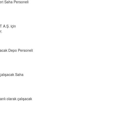
leri Saha Personeli
A.Ş. için
r.
ışacak Depo Personeli
 çalışacak Saha
anlı olarak çalışacak