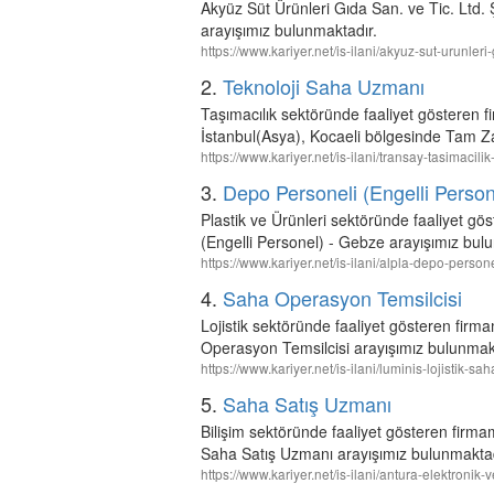
Akyüz Süt Ürünleri Gıda San. ve Tic. Ltd. Ş
arayışımız bulunmaktadır.
https://www.kariyer.net/is-ilani/akyuz-sut-urunleri
2.
Teknoloji Saha Uzmanı
Taşımacılık sektöründe faaliyet göste
İstanbul(Asya), Kocaeli bölgesinde Tam Z
https://www.kariyer.net/is-ilani/transay-tasimaci
3.
Depo Personeli (Engelli Perso
Plastik ve Ürünleri sektöründe faaliyet g
(Engelli Personel) - Gebze arayışımız bul
https://www.kariyer.net/is-ilani/alpla-depo-pers
4.
Saha Operasyon Temsilcisi
Lojistik sektöründe faaliyet gösteren firm
Operasyon Temsilcisi arayışımız bulunmak
https://www.kariyer.net/is-ilani/luminis-lojistik-
5.
Saha Satış Uzmanı
Bilişim sektöründe faaliyet gösteren firma
Saha Satış Uzmanı arayışımız bulunmaktad
https://www.kariyer.net/is-ilani/antura-elektronik