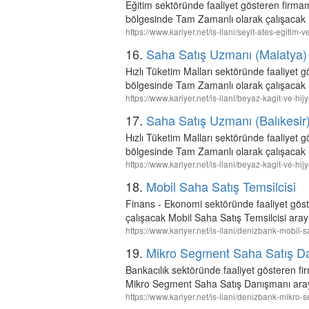
Eğitim sektöründe faaliyet gösteren f
bölgesinde Tam Zamanlı olarak çalışacak İ
https://www.kariyer.net/is-ilani/seyit-ates-egitim
16.
Saha Satış Uzmanı (Malatya)
Hızlı Tüketim Malları sektöründe faaliyet 
bölgesinde Tam Zamanlı olarak çalışacak 
https://www.kariyer.net/is-ilani/beyaz-kagit-ve-h
17.
Saha Satış Uzmanı (Balıkesir
Hızlı Tüketim Malları sektöründe faaliyet g
bölgesinde Tam Zamanlı olarak çalışacak S
https://www.kariyer.net/is-ilani/beyaz-kagit-ve-h
18.
Mobil Saha Satış Temsilcisi
Finans - Ekonomi sektöründe faaliyet gös
çalışacak Mobil Saha Satış Temsilcisi aray
https://www.kariyer.net/is-ilani/denizbank-mobil-
19.
Mikro Segment Saha Satış D
Bankacılık sektöründe faaliyet gösteren f
Mikro Segment Saha Satış Danışmanı aray
https://www.kariyer.net/is-ilani/denizbank-mikr