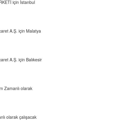
ETİ için İstanbul
caret A.Ş. için Malatya
ret A.Ş. için Balıkesir
am Zamanlı olarak
lı olarak çalışacak