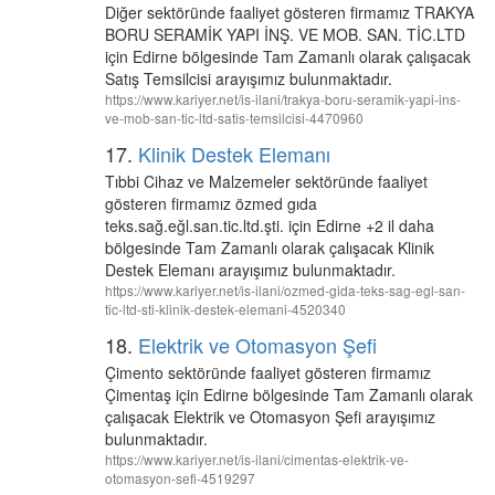
Diğer sektöründe faaliyet gösteren firmamız TRAKYA
BORU SERAMİK YAPI İNŞ. VE MOB. SAN. TİC.LTD
için Edirne bölgesinde Tam Zamanlı olarak çalışacak
Satış Temsilcisi arayışımız bulunmaktadır.
https://www.kariyer.net/is-ilani/trakya-boru-seramik-yapi-ins-
ve-mob-san-tic-ltd-satis-temsilcisi-4470960
17.
Klinik Destek Elemanı
Tıbbi Cihaz ve Malzemeler sektöründe faaliyet
gösteren firmamız özmed gıda
teks.sağ.eğl.san.tic.ltd.şti. için Edirne +2 il daha
bölgesinde Tam Zamanlı olarak çalışacak Klinik
Destek Elemanı arayışımız bulunmaktadır.
https://www.kariyer.net/is-ilani/ozmed-gida-teks-sag-egl-san-
tic-ltd-sti-klinik-destek-elemani-4520340
18.
Elektrik ve Otomasyon Şefi
Çimento sektöründe faaliyet gösteren firmamız
Çimentaş için Edirne bölgesinde Tam Zamanlı olarak
çalışacak Elektrik ve Otomasyon Şefi arayışımız
bulunmaktadır.
https://www.kariyer.net/is-ilani/cimentas-elektrik-ve-
otomasyon-sefi-4519297