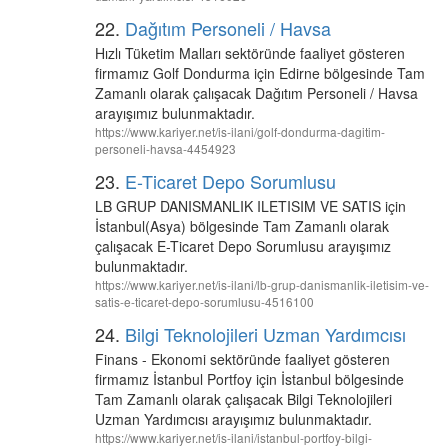
22.
Dağıtım Personeli / Havsa
Hızlı Tüketim Malları sektöründe faaliyet gösteren
firmamız Golf Dondurma için Edirne bölgesinde Tam
Zamanlı olarak çalışacak Dağıtım Personeli / Havsa
arayışımız bulunmaktadır.
https://www.kariyer.net/is-ilani/golf-dondurma-dagitim-
personeli-havsa-4454923
23.
E-Ticaret Depo Sorumlusu
LB GRUP DANISMANLIK ILETISIM VE SATIS için
İstanbul(Asya) bölgesinde Tam Zamanlı olarak
çalışacak E-Ticaret Depo Sorumlusu arayışımız
bulunmaktadır.
https://www.kariyer.net/is-ilani/lb-grup-danismanlik-iletisim-ve-
satis-e-ticaret-depo-sorumlusu-4516100
24.
Bilgi Teknolojileri Uzman Yardımcısı
Finans - Ekonomi sektöründe faaliyet gösteren
firmamız İstanbul Portfoy için İstanbul bölgesinde
Tam Zamanlı olarak çalışacak Bilgi Teknolojileri
Uzman Yardımcısı arayışımız bulunmaktadır.
https://www.kariyer.net/is-ilani/istanbul-portfoy-bilgi-