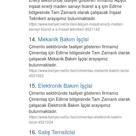
Enerji sektöründe faaliyet gösteren firmamız Alpyol
inşaat enerji maden sanayi ticaret a.ş için Edirne
bölgesinde Tam Zamanlı olarak çalışacak İnşaat
Teknikeri arayışımız bulunmaktadır.
https://www.kariyer.net/is-ilani/alpyol-insaat-enerji-maden-
sanayi-ticaret-a-s-insaat-teknikeri-4521142
14.
Mekanik Bakım İşçisi
Çimento sektöründe faaliyet gösteren firmamız
Çimentaş için Edirne bölgesinde Tam Zamanlı olarak
çalışacak Mekanik Bakım İşçisi arayışımız
bulunmaktadır.
https://www.kariyer.net/is-ilani/cimentas-mekanik-bakim-iscisi-
4521022
15.
Elektronik Bakım İşçisi
Çimento sektöründe faaliyet gösteren firmamız
Çimentaş için Edirne bölgesinde Tam Zamanlı olarak
çalışacak Elektronik Bakım İşçisi arayışımız
bulunmaktadır.
https://www.kariyer.net/is-ilani/cimentas-elektronik-bakim-
iscisi-4521024
16.
Satış Temsilcisi