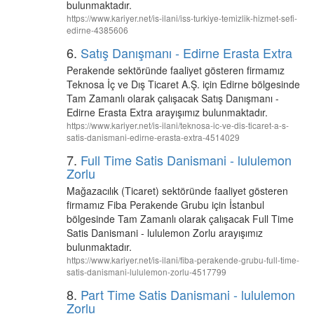
bulunmaktadır.
https://www.kariyer.net/is-ilani/iss-turkiye-temizlik-hizmet-sefi-
edirne-4385606
6.
Satış Danışmanı - Edirne Erasta Extra
Perakende sektöründe faaliyet gösteren firmamız
Teknosa İç ve Dış Ticaret A.Ş. için Edirne bölgesinde
Tam Zamanlı olarak çalışacak Satış Danışmanı -
Edirne Erasta Extra arayışımız bulunmaktadır.
https://www.kariyer.net/is-ilani/teknosa-ic-ve-dis-ticaret-a-s-
satis-danismani-edirne-erasta-extra-4514029
7.
Full Time Satis Danismani - lululemon
Zorlu
Mağazacılık (Ticaret) sektöründe faaliyet gösteren
firmamız Fiba Perakende Grubu için İstanbul
bölgesinde Tam Zamanlı olarak çalışacak Full Time
Satis Danismani - lululemon Zorlu arayışımız
bulunmaktadır.
https://www.kariyer.net/is-ilani/fiba-perakende-grubu-full-time-
satis-danismani-lululemon-zorlu-4517799
8.
Part Time Satis Danismani - lululemon
Zorlu