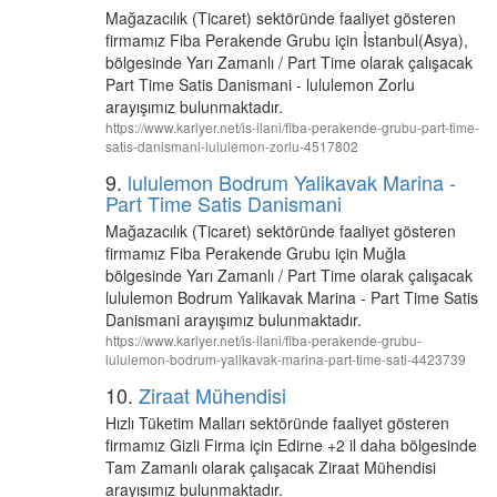
Mağazacılık (Ticaret) sektöründe faaliyet gösteren
firmamız Fiba Perakende Grubu için İstanbul(Asya),
bölgesinde Yarı Zamanlı / Part Time olarak çalışacak
Part Time Satis Danismani - lululemon Zorlu
arayışımız bulunmaktadır.
https://www.kariyer.net/is-ilani/fiba-perakende-grubu-part-time-
satis-danismani-lululemon-zorlu-4517802
9.
lululemon Bodrum Yalikavak Marina -
Part Time Satis Danismani
Mağazacılık (Ticaret) sektöründe faaliyet gösteren
firmamız Fiba Perakende Grubu için Muğla
bölgesinde Yarı Zamanlı / Part Time olarak çalışacak
lululemon Bodrum Yalikavak Marina - Part Time Satis
Danismani arayışımız bulunmaktadır.
https://www.kariyer.net/is-ilani/fiba-perakende-grubu-
lululemon-bodrum-yalikavak-marina-part-time-sati-4423739
10.
Ziraat Mühendisi
Hızlı Tüketim Malları sektöründe faaliyet gösteren
firmamız Gizli Firma için Edirne +2 il daha bölgesinde
Tam Zamanlı olarak çalışacak Ziraat Mühendisi
arayışımız bulunmaktadır.