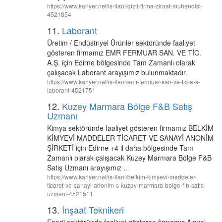
https://www.kariyer.net/is-ilani/gizli-firma-ziraat-muhendisi-
4521854
11.
Laborant
Üretim / Endüstriyel Ürünler sektöründe faaliyet
gösteren firmamız EMR FERMUAR SAN. VE TİC.
A.Ş. için Edirne bölgesinde Tam Zamanlı olarak
çalışacak Laborant arayışımız bulunmaktadır.
https://www.kariyer.net/is-ilani/emr-fermuar-san-ve-tic-a-s-
laborant-4521751
12.
Kuzey Marmara Bölge F&B Satış
Uzmanı
Kimya sektöründe faaliyet gösteren firmamız BELKİM
KİMYEVİ MADDELER TİCARET VE SANAYİ ANONİM
ŞİRKETİ için Edirne +4 il daha bölgesinde Tam
Zamanlı olarak çalışacak Kuzey Marmara Bölge F&B
Satış Uzmanı arayışımız …
https://www.kariyer.net/is-ilani/belkim-kimyevi-maddeler-
ticaret-ve-sanayi-anonim-s-kuzey-marmara-bolge-f-b-satis-
uzmani-4521511
13.
İnşaat Teknikeri