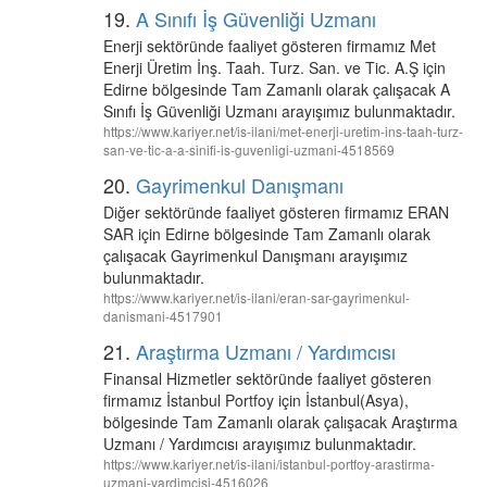
19.
A Sınıfı İş Güvenliği Uzmanı
Enerji sektöründe faaliyet gösteren firmamız Met
Enerji Üretim İnş. Taah. Turz. San. ve Tic. A.Ş için
Edirne bölgesinde Tam Zamanlı olarak çalışacak A
Sınıfı İş Güvenliği Uzmanı arayışımız bulunmaktadır.
https://www.kariyer.net/is-ilani/met-enerji-uretim-ins-taah-turz-
san-ve-tic-a-a-sinifi-is-guvenligi-uzmani-4518569
20.
Gayrimenkul Danışmanı
Diğer sektöründe faaliyet gösteren firmamız ERAN
SAR için Edirne bölgesinde Tam Zamanlı olarak
çalışacak Gayrimenkul Danışmanı arayışımız
bulunmaktadır.
https://www.kariyer.net/is-ilani/eran-sar-gayrimenkul-
danismani-4517901
21.
Araştırma Uzmanı / Yardımcısı
Finansal Hizmetler sektöründe faaliyet gösteren
firmamız İstanbul Portfoy için İstanbul(Asya),
bölgesinde Tam Zamanlı olarak çalışacak Araştırma
Uzmanı / Yardımcısı arayışımız bulunmaktadır.
https://www.kariyer.net/is-ilani/istanbul-portfoy-arastirma-
uzmani-yardimcisi-4516026