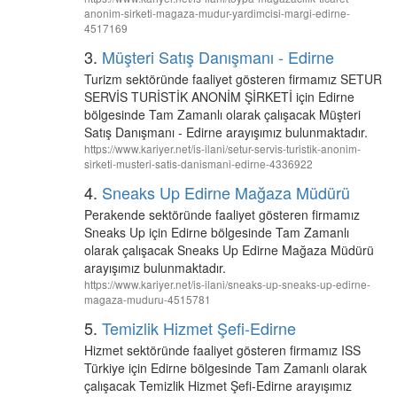
anonim-sirketi-magaza-mudur-yardimcisi-margi-edirne-
4517169
3.
Müşteri Satış Danışmanı - Edirne
Turizm sektöründe faaliyet gösteren firmamız SETUR
SERVİS TURİSTİK ANONİM ŞİRKETİ için Edirne
bölgesinde Tam Zamanlı olarak çalışacak Müşteri
Satış Danışmanı - Edirne arayışımız bulunmaktadır.
https://www.kariyer.net/is-ilani/setur-servis-turistik-anonim-
sirketi-musteri-satis-danismani-edirne-4336922
4.
Sneaks Up Edirne Mağaza Müdürü
Perakende sektöründe faaliyet gösteren firmamız
Sneaks Up için Edirne bölgesinde Tam Zamanlı
olarak çalışacak Sneaks Up Edirne Mağaza Müdürü
arayışımız bulunmaktadır.
https://www.kariyer.net/is-ilani/sneaks-up-sneaks-up-edirne-
magaza-muduru-4515781
5.
Temizlik Hizmet Şefi-Edirne
Hizmet sektöründe faaliyet gösteren firmamız ISS
Türkiye için Edirne bölgesinde Tam Zamanlı olarak
çalışacak Temizlik Hizmet Şefi-Edirne arayışımız