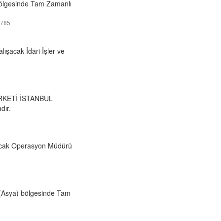
) bölgesinde Tam Zamanlı
0785
ışacak İdari İşler ve
İRKETİ İSTANBUL
dır.
ışacak Operasyon Müdürü
ul(Asya) bölgesinde Tam