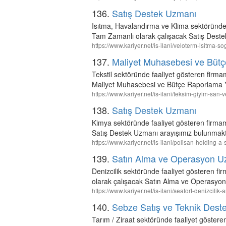
136.
Satış Destek Uzmanı
Isıtma, Havalandırma ve Klima sektöründe 
Tam Zamanlı olarak çalışacak Satış Deste
https://www.kariyer.net/is-ilani/veloterm-isitma
137.
Maliyet Muhasebesi ve Bütç
Tekstil sektöründe faaliyet gösteren fir
Maliyet Muhasebesi ve Bütçe Raporlama Yö
https://www.kariyer.net/is-ilani/teksim-giyim-sa
138.
Satış Destek Uzmanı
Kimya sektöründe faaliyet gösteren firmam
Satış Destek Uzmanı arayışımız bulunmakt
https://www.kariyer.net/is-ilani/polisan-holding-
139.
Satın Alma ve Operasyon U
Denizcilik sektöründe faaliyet gösteren
olarak çalışacak Satın Alma ve Operasyon
https://www.kariyer.net/is-ilani/seafort-denizci
140.
Sebze Satış ve Teknik Dest
Tarım / Ziraat sektöründe faaliyet göste