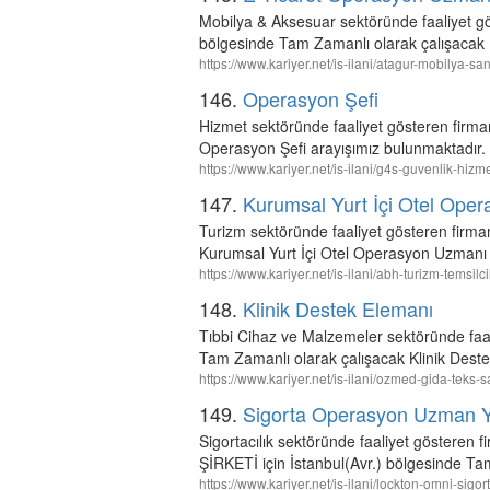
Mobilya & Aksesuar sektöründe faaliye
bölgesinde Tam Zamanlı olarak çalışacak
https://www.kariyer.net/is-ilani/atagur-mobilya-
146.
Operasyon Şefi
Hizmet sektöründe faaliyet gösteren firm
Operasyon Şefi arayışımız bulunmaktadır.
https://www.kariyer.net/is-ilani/g4s-guvenlik-hiz
147.
Kurumsal Yurt İçi Otel Ope
Turizm sektöründe faaliyet gösteren firma
Kurumsal Yurt İçi Otel Operasyon Uzmanı 
https://www.kariyer.net/is-ilani/abh-turizm-temsi
148.
Klinik Destek Elemanı
Tıbbi Cihaz ve Malzemeler sektöründe faali
Tam Zamanlı olarak çalışacak Klinik Deste
https://www.kariyer.net/is-ilani/ozmed-gida-teks-
149.
Sigorta Operasyon Uzman Y
Sigortacılık sektöründe faaliyet gös
ŞİRKETİ için İstanbul(Avr.) bölgesinde T
https://www.kariyer.net/is-ilani/lockton-omni-si