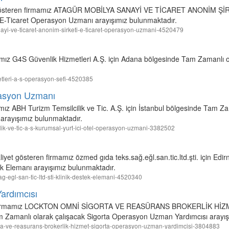
t gösteren firmamız ATAGÜR MOBİLYA SANAYİ VE TİCARET ANONİM ŞİR
 E-Ticaret Operasyon Uzmanı arayışımız bulunmaktadır.
sanayi-ve-ticaret-anonim-sirketi-e-ticaret-operasyon-uzmani-4520479
amız G4S Güvenlik Hizmetleri A.Ş. için Adana bölgesinde Tam Zamanlı o
metleri-a-s-operasyon-sefi-4520385
rasyon Uzmanı
mız ABH Turizm Temsilcilik ve Tic. A.Ş. için İstanbul bölgesinde Tam Za
arayışımız bulunmaktadır.
lcilik-ve-tic-a-s-kurumsal-yurt-ici-otel-operasyon-uzmani-3382502
yet gösteren firmamız özmed gıda teks.sağ.eğl.san.tic.ltd.şti. için Edir
k Elemanı arayışımız bulunmaktadır.
sag-egl-san-tic-ltd-sti-klinik-destek-elemani-4520340
ardımcısı
teren firmamız LOCKTON OMNİ SİGORTA VE REASÜRANS BROKERLİK Hİ
am Zamanlı olarak çalışacak Sigorta Operasyon Uzman Yardımcısı arayış
gorta-ve-reasurans-brokerlik-hizmet-sigorta-operasyon-uzman-yardimcisi-3804883