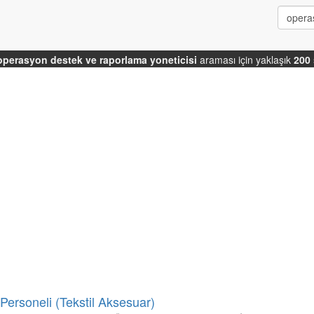
operasyon destek ve raporlama yoneticisi
araması için yaklaşık
200
ersoneli (Tekstil Aksesuar)