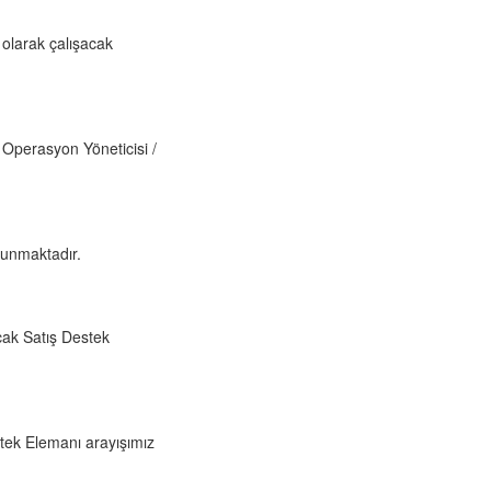
olarak çalışacak
 Operasyon Yöneticisi /
lunmaktadır.
cak Satış Destek
ek Elemanı arayışımız