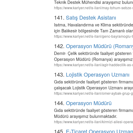
Teknik Destek Mühendisi arayışımız bulun
https://www.kariyer.net/is-ilani/may-tohum-sebz
141.
Satış Destek Asistanı
Isıtma, Havalandırma ve Klima sektör
için Balıkesir bölgesinde Tam Zamanlı olar
https://www.kariyer.net/is-ilani/genc-bayramoglu
142.
Operasyon Müdürü (Roman
Demir- Çelik sektöründe faaliyet gösteren
Operasyon Müdürü (Romanya) arayışımız 
https://www.kariyer.net/is-ilani/agir-haddecili
143.
Lojistik Operasyon Uzmanı
Gıda sektöründe faaliyet gösteren firma
çalışacak Lojistik Operasyon Uzmanı arayı
https://www.kariyer.net/is-ilani/omer-aybak-grup
144.
Operasyon Müdürü
Gıda sektöründe faaliyet gösteren firmam
Müdürü arayışımız bulunmaktadır.
https://www.kariyer.net/is-ilani/kirmizi-ailesi-
145.
E-Ticaret Operasyon Uzman