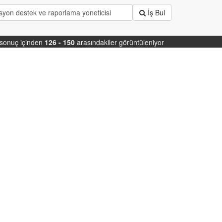
İş Bul
sonuç içinden
126 - 150
arasındakiler görüntüleniyor