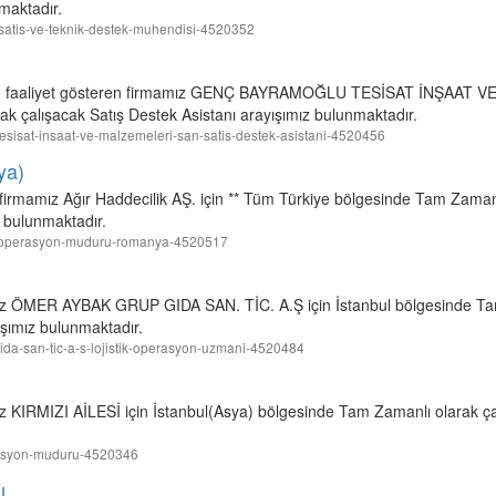
maktadır.
e-satis-ve-teknik-destek-muhendisi-4520352
ünde faaliyet gösteren firmamız GENÇ BAYRAMOĞLU TESİSAT İNŞAAT
ak çalışacak Satış Destek Asistanı arayışımız bulunmaktadır.
-tesisat-insaat-ve-malzemeleri-san-satis-destek-asistani-4520456
ya)
 firmamız Ağır Haddecilik AŞ. için ** Tüm Türkiye bölgesinde Tam Zaman
bulunmaktadır.
k-as-operasyon-muduru-romanya-4520517
mız ÖMER AYBAK GRUP GIDA SAN. TİC. A.Ş için İstanbul bölgesinde Ta
şımız bulunmaktadır.
-gida-san-tic-a-s-lojistik-operasyon-uzmani-4520484
ız KIRMIZI AİLESİ için İstanbul(Asya) bölgesinde Tam Zamanlı olarak 
operasyon-muduru-4520346
ı