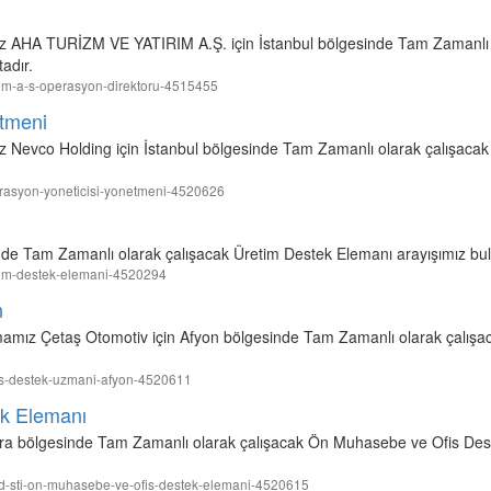
ız AHA TURİZM VE YATIRIM A.Ş. için İstanbul bölgesinde Tam Zamanlı 
adır.
tirim-a-s-operasyon-direktoru-4515455
etmeni
z Nevco Holding için İstanbul bölgesinde Tam Zamanlı olarak çalışacak
perasyon-yoneticisi-yonetmeni-4520626
inde Tam Zamanlı olarak çalışacak Üretim Destek Elemanı arayışımız bu
retim-destek-elemani-4520294
n
rmamız Çetaş Otomotiv için Afyon bölgesinde Tam Zamanlı olarak çalışa
satis-destek-uzmani-afyon-4520611
k Elemanı
a bölgesinde Tam Zamanlı olarak çalışacak Ön Muhasebe ve Ofis Dest
ic-ltd-sti-on-muhasebe-ve-ofis-destek-elemani-4520615