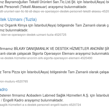
mız Bayramoğulları Tekstil Ürünleri San.Tic.Ltd.Şti. için İstanbul(Asya
k Personeli (Tekstil Aksesuar) arayışımız bulunmaktadır.
ekstil-urunleri-san-tic-ltd-sti-depo-ve-operasyon-destek-personeli-tekstil-aksesu-452
stek Uzmanı (Tuzla)
ız Organik Kimya için İstanbul(Asya) bölgesinde Tam Zamanlı olarak çal
mız bulunmaktadır.
dari-isler-ve-operasyon-destek-uzmani-tuzla-4520725
eren firmamız BİLKAY DANIŞMANLIK VE DESTEK HİZMETLER ANONİM Ş
nlı olarak çalışacak Sigorta Operasyon Elemanı arayışımız bulunmakta
lik-ve-destek-hizmetler-anonim-sirk-sigorta-operasyon-elemani-4520490
ız Terra Pizza için İstanbul(Asya) bölgesinde Tam Zamanlı olarak çal
rasyon-muduru-4520765
adro
 gösteren firmamız Acıbadem Labmed Sağlık Hizmetleri A.Ş. için İstanb
 / Engelli Kadro arayışımız bulunmaktadır.
-saglik-hizmetleri-a-s-destek-personeli-engelli-kadro-4520724