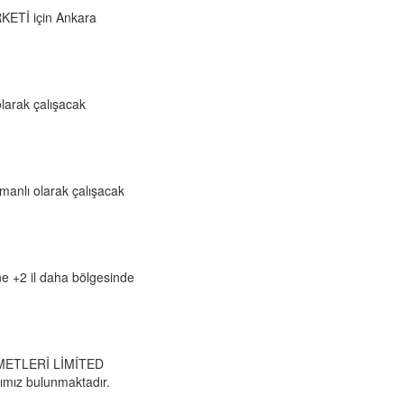
KETİ için Ankara
larak çalışacak
manlı olarak çalışacak
ne +2 il daha bölgesinde
ZMETLERİ LİMİTED
ımız bulunmaktadır.