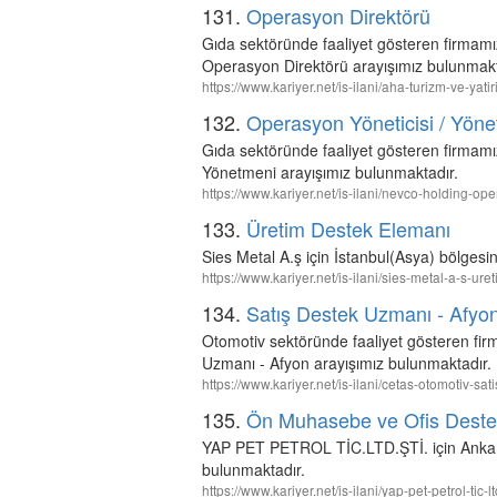
131.
Operasyon Direktörü
Gıda sektöründe faaliyet gösteren firmam
Operasyon Direktörü arayışımız bulunmakt
https://www.kariyer.net/is-ilani/aha-turizm-ve-ya
132.
Operasyon Yöneticisi / Yön
Gıda sektöründe faaliyet gösteren firmamı
Yönetmeni arayışımız bulunmaktadır.
https://www.kariyer.net/is-ilani/nevco-holding-o
133.
Üretim Destek Elemanı
Sies Metal A.ş için İstanbul(Asya) bölges
https://www.kariyer.net/is-ilani/sies-metal-a-s-u
134.
Satış Destek Uzmanı - Afyo
Otomotiv sektöründe faaliyet gösteren fi
Uzmanı - Afyon arayışımız bulunmaktadır.
https://www.kariyer.net/is-ilani/cetas-otomotiv-
135.
Ön Muhasebe ve Ofis Deste
YAP PET PETROL TİC.LTD.ŞTİ. için Ankar
bulunmaktadır.
https://www.kariyer.net/is-ilani/yap-pet-petrol-t