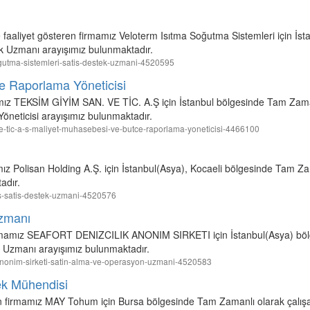
faaliyet gösteren firmamız Veloterm Isıtma Soğutma Sistemleri için İs
k Uzmanı arayışımız bulunmaktadır.
-sogutma-sistemleri-satis-destek-uzmani-4520595
e Raporlama Yöneticisi
mamız TEKSİM GİYİM SAN. VE TİC. A.Ş için İstanbul bölgesinde Tam Zama
neticisi arayışımız bulunmaktadır.
n-ve-tic-a-s-maliyet-muhasebesi-ve-butce-raporlama-yoneticisi-4466100
ız Polisan Holding A.Ş. için İstanbul(Asya), Kocaeli bölgesinde Tam Za
adır.
a-s-satis-destek-uzmani-4520576
zmanı
 firmamız SEAFORT DENIZCILIK ANONIM SIRKETI için İstanbul(Asya) bö
 Uzmanı arayışımız bulunmaktadır.
lik-anonim-sirketi-satin-alma-ve-operasyon-uzmani-4520583
ek Mühendisi
ren firmamız MAY Tohum için Bursa bölgesinde Tam Zamanlı olarak çalış