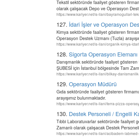
Tekstil sektöründe faaliyet gösteren firma
olarak çalışacak Depo ve Operasyon Deste
https://www.kariyer.net/is-ilani/bayramogullari-t
127.
İdari İşler ve Operasyon De
Kimya sektöründe faaliyet gösteren firmam
Operasyon Destek Uzmanı (Tuzla) arayışı
https://www.kariyer.net/is-ilani/organik-kimya-i
128.
Sigorta Operasyon Elemanı
Danışmanlık sektöründe faaliyet göst
ŞUBESİ için İstanbul bölgesinde Tam Zama
https://www.kariyer.net/is-ilani/bilkay-danisman
129.
Operasyon Müdürü
Gıda sektöründe faaliyet gösteren firmam
arayışımız bulunmaktadır.
https://www.kariyer.net/is-ilani/terra-pizza-ope
130.
Destek Personeli / Engelli K
Tıbbi Laboratuvarlar sektöründe faaliyet
Zamanlı olarak çalışacak Destek Personeli
https://www.kariyer.net/is-ilani/acibadem-labmed