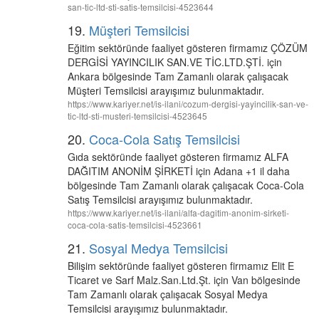
san-tic-ltd-sti-satis-temsilcisi-4523644
19.
Müşteri Temsilcisi
Eğitim sektöründe faaliyet gösteren firmamız ÇÖZÜM
DERGİSİ YAYINCILIK SAN.VE TİC.LTD.ŞTİ. için
Ankara bölgesinde Tam Zamanlı olarak çalışacak
Müşteri Temsilcisi arayışımız bulunmaktadır.
https://www.kariyer.net/is-ilani/cozum-dergisi-yayincilik-san-ve-
tic-ltd-sti-musteri-temsilcisi-4523645
20.
Coca-Cola Satış Temsilcisi
Gıda sektöründe faaliyet gösteren firmamız ALFA
DAĞITIM ANONİM ŞİRKETİ için Adana +1 il daha
bölgesinde Tam Zamanlı olarak çalışacak Coca-Cola
Satış Temsilcisi arayışımız bulunmaktadır.
https://www.kariyer.net/is-ilani/alfa-dagitim-anonim-sirketi-
coca-cola-satis-temsilcisi-4523661
21.
Sosyal Medya Temsilcisi
Bilişim sektöründe faaliyet gösteren firmamız Elit E
Ticaret ve Sarf Malz.San.Ltd.Şt. için Van bölgesinde
Tam Zamanlı olarak çalışacak Sosyal Medya
Temsilcisi arayışımız bulunmaktadır.