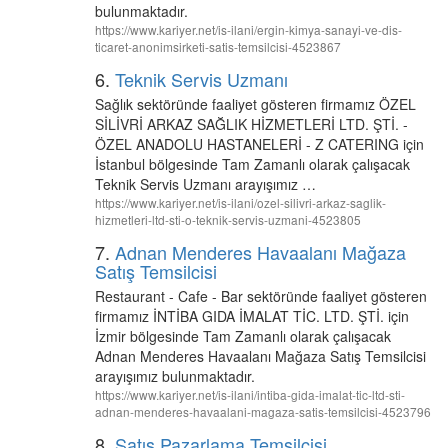
bulunmaktadır.
https://www.kariyer.net/is-ilani/ergin-kimya-sanayi-ve-dis-
ticaret-anonimsirketi-satis-temsilcisi-4523867
6.
Teknik Servis Uzmanı
Sağlık sektöründe faaliyet gösteren firmamız ÖZEL
SİLİVRİ ARKAZ SAĞLIK HİZMETLERİ LTD. ŞTİ. -
ÖZEL ANADOLU HASTANELERİ - Z CATERING için
İstanbul bölgesinde Tam Zamanlı olarak çalışacak
Teknik Servis Uzmanı arayışımız …
https://www.kariyer.net/is-ilani/ozel-silivri-arkaz-saglik-
hizmetleri-ltd-sti-o-teknik-servis-uzmani-4523805
7.
Adnan Menderes Havaalanı Mağaza
Satış Temsilcisi
Restaurant - Cafe - Bar sektöründe faaliyet gösteren
firmamız İNTİBA GIDA İMALAT TİC. LTD. ŞTİ. için
İzmir bölgesinde Tam Zamanlı olarak çalışacak
Adnan Menderes Havaalanı Mağaza Satış Temsilcisi
arayışımız bulunmaktadır.
https://www.kariyer.net/is-ilani/intiba-gida-imalat-tic-ltd-sti-
adnan-menderes-havaalani-magaza-satis-temsilcisi-4523796
8.
Satış Pazarlama Temsilcisi