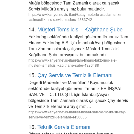
Muğla bölgesinde Tam Zamanlı olarak çalışacak
Servis Müdürü arayışımız bulunmaktadır.
https://www.kariyer.net/is-ilani/kutay-motorlu-araclar-turizm-
tasimacilik-a-s-servis-muduru-4383742
14.
Müşteri Temsilcisi - Kağıthane Şube
Faktoring sektöründe faaliyet gösteren firmamız Tam
Finans Faktoring A.Ş. için İstanbul(Avr.) bölgesinde
Tam Zamanlı olarak çalışacak Müşteri Temsilcisi -
Kağıthane Şube arayışımız bulunmaktadır.
https://www.kariyer.net/is-ilani/tam-finans-faktoring-a-s-
musteri-temsilcisi-kagithane-sube-4326488
15.
Çay Servis ve Temizlik Elemanı
Değerli Madenler ve Mamülleri / Kuyumculuk
sektöründe faaliyet gösteren firmamız ER İNŞAAT
SAN. VE TİC. LTD. ŞTİ. için İstanbul(Asya)
bölgesinde Tam Zamanlı olarak çalışacak Çay Servis
ve Temizlik Elemanı arayışımız …
https://www.kariyer.net/is-ilani/er-insaat-san-ve-tic-ltd-sti-cay-
servis-ve-temizlik-elemani-4450005
16.
Teknik Servis Elemanı