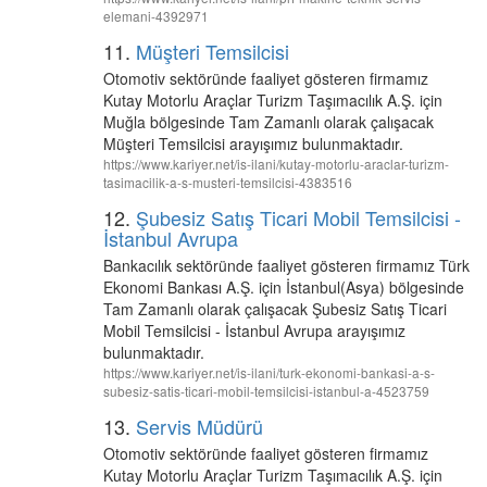
elemani-4392971
11.
Müşteri Temsilcisi
Otomotiv sektöründe faaliyet gösteren firmamız
Kutay Motorlu Araçlar Turizm Taşımacılık A.Ş. için
Muğla bölgesinde Tam Zamanlı olarak çalışacak
Müşteri Temsilcisi arayışımız bulunmaktadır.
https://www.kariyer.net/is-ilani/kutay-motorlu-araclar-turizm-
tasimacilik-a-s-musteri-temsilcisi-4383516
12.
Şubesiz Satış Ticari Mobil Temsilcisi -
İstanbul Avrupa
Bankacılık sektöründe faaliyet gösteren firmamız Türk
Ekonomi Bankası A.Ş. için İstanbul(Asya) bölgesinde
Tam Zamanlı olarak çalışacak Şubesiz Satış Ticari
Mobil Temsilcisi - İstanbul Avrupa arayışımız
bulunmaktadır.
https://www.kariyer.net/is-ilani/turk-ekonomi-bankasi-a-s-
subesiz-satis-ticari-mobil-temsilcisi-istanbul-a-4523759
13.
Servis Müdürü
Otomotiv sektöründe faaliyet gösteren firmamız
Kutay Motorlu Araçlar Turizm Taşımacılık A.Ş. için