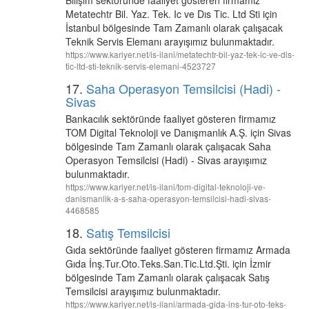
Bilişim sektöründe faaliyet gösteren firmamız
Metatechtr Bil. Yaz. Tek. Ic ve Dıs Tic. Ltd Sti için
İstanbul bölgesinde Tam Zamanlı olarak çalışacak
Teknik Servis Elemanı arayışımız bulunmaktadır.
https://www.kariyer.net/is-ilani/metatechtr-bil-yaz-tek-ic-ve-dis-
tic-ltd-sti-teknik-servis-elemani-4523727
17.
Saha Operasyon Temsilcisi (Hadi) -
Sivas
Bankacılık sektöründe faaliyet gösteren firmamız
TOM Digital Teknoloji ve Danışmanlık A.Ş. için Sivas
bölgesinde Tam Zamanlı olarak çalışacak Saha
Operasyon Temsilcisi (Hadi) - Sivas arayışımız
bulunmaktadır.
https://www.kariyer.net/is-ilani/tom-digital-teknoloji-ve-
danismanlik-a-s-saha-operasyon-temsilcisi-hadi-sivas-
4468585
18.
Satış Temsilcisi
Gıda sektöründe faaliyet gösteren firmamız Armada
Gıda İnş.Tur.Oto.Teks.San.Tic.Ltd.Şti. için İzmir
bölgesinde Tam Zamanlı olarak çalışacak Satış
Temsilcisi arayışımız bulunmaktadır.
https://www.kariyer.net/is-ilani/armada-gida-ins-tur-oto-teks-