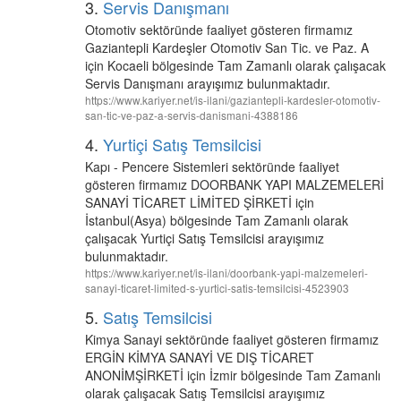
3.
Servis Danışmanı
Otomotiv sektöründe faaliyet gösteren firmamız
Gaziantepli Kardeşler Otomotiv San Tic. ve Paz. A
için Kocaeli bölgesinde Tam Zamanlı olarak çalışacak
Servis Danışmanı arayışımız bulunmaktadır.
https://www.kariyer.net/is-ilani/gaziantepli-kardesler-otomotiv-
san-tic-ve-paz-a-servis-danismani-4388186
4.
Yurtiçi Satış Temsilcisi
Kapı - Pencere Sistemleri sektöründe faaliyet
gösteren firmamız DOORBANK YAPI MALZEMELERİ
SANAYİ TİCARET LİMİTED ŞİRKETİ için
İstanbul(Asya) bölgesinde Tam Zamanlı olarak
çalışacak Yurtiçi Satış Temsilcisi arayışımız
bulunmaktadır.
https://www.kariyer.net/is-ilani/doorbank-yapi-malzemeleri-
sanayi-ticaret-limited-s-yurtici-satis-temsilcisi-4523903
5.
Satış Temsilcisi
Kimya Sanayi sektöründe faaliyet gösteren firmamız
ERGİN KİMYA SANAYİ VE DIŞ TİCARET
ANONİMŞİRKETİ için İzmir bölgesinde Tam Zamanlı
olarak çalışacak Satış Temsilcisi arayışımız