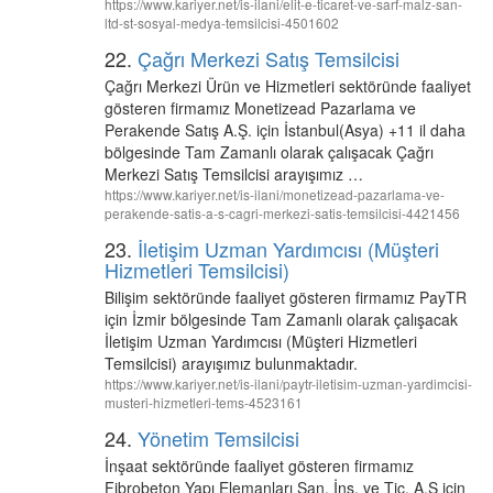
https://www.kariyer.net/is-ilani/elit-e-ticaret-ve-sarf-malz-san-
ltd-st-sosyal-medya-temsilcisi-4501602
22.
Çağrı Merkezi Satış Temsilcisi
Çağrı Merkezi Ürün ve Hizmetleri sektöründe faaliyet
gösteren firmamız Monetizead Pazarlama ve
Perakende Satış A.Ş. için İstanbul(Asya) +11 il daha
bölgesinde Tam Zamanlı olarak çalışacak Çağrı
Merkezi Satış Temsilcisi arayışımız …
https://www.kariyer.net/is-ilani/monetizead-pazarlama-ve-
perakende-satis-a-s-cagri-merkezi-satis-temsilcisi-4421456
23.
İletişim Uzman Yardımcısı (Müşteri
Hizmetleri Temsilcisi)
Bilişim sektöründe faaliyet gösteren firmamız PayTR
için İzmir bölgesinde Tam Zamanlı olarak çalışacak
İletişim Uzman Yardımcısı (Müşteri Hizmetleri
Temsilcisi) arayışımız bulunmaktadır.
https://www.kariyer.net/is-ilani/paytr-iletisim-uzman-yardimcisi-
musteri-hizmetleri-tems-4523161
24.
Yönetim Temsilcisi
İnşaat sektöründe faaliyet gösteren firmamız
Fibrobeton Yapı Elemanları San. İnş. ve Tic. A.Ş için