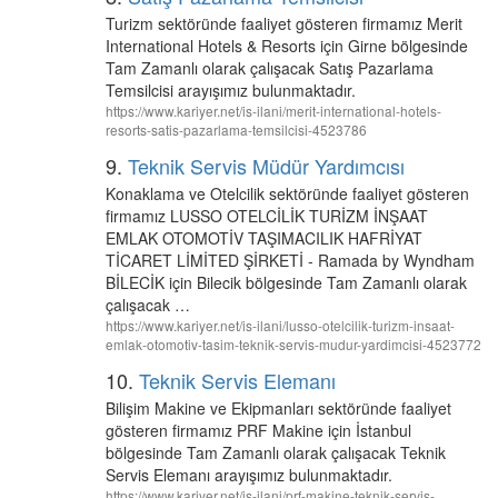
Turizm sektöründe faaliyet gösteren firmamız Merit
International Hotels & Resorts için Girne bölgesinde
Tam Zamanlı olarak çalışacak Satış Pazarlama
Temsilcisi arayışımız bulunmaktadır.
https://www.kariyer.net/is-ilani/merit-international-hotels-
resorts-satis-pazarlama-temsilcisi-4523786
9.
Teknik Servis Müdür Yardımcısı
Konaklama ve Otelcilik sektöründe faaliyet gösteren
firmamız LUSSO OTELCİLİK TURİZM İNŞAAT
EMLAK OTOMOTİV TAŞIMACILIK HAFRİYAT
TİCARET LİMİTED ŞİRKETİ - Ramada by Wyndham
BİLECİK için Bilecik bölgesinde Tam Zamanlı olarak
çalışacak …
https://www.kariyer.net/is-ilani/lusso-otelcilik-turizm-insaat-
emlak-otomotiv-tasim-teknik-servis-mudur-yardimcisi-4523772
10.
Teknik Servis Elemanı
Bilişim Makine ve Ekipmanları sektöründe faaliyet
gösteren firmamız PRF Makine için İstanbul
bölgesinde Tam Zamanlı olarak çalışacak Teknik
Servis Elemanı arayışımız bulunmaktadır.
https://www.kariyer.net/is-ilani/prf-makine-teknik-servis-