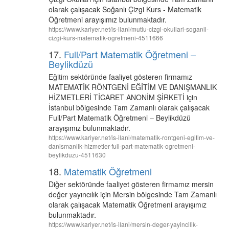
olarak çalışacak Soğanlı Çizgi Kurs - Matematik
Öğretmeni arayışımız bulunmaktadır.
https://www.kariyer.net/is-ilani/mutlu-cizgi-okullari-soganli-
cizgi-kurs-matematik-ogretmeni-4511666
17.
Full/Part Matematik Öğretmeni –
Beylikdüzü
Eğitim sektöründe faaliyet gösteren firmamız
MATEMATİK RÖNTGENİ EĞİTİM VE DANIŞMANLIK
HİZMETLERİ TİCARET ANONİM ŞİRKETİ için
İstanbul bölgesinde Tam Zamanlı olarak çalışacak
Full/Part Matematik Öğretmeni – Beylikdüzü
arayışımız bulunmaktadır.
https://www.kariyer.net/is-ilani/matematik-rontgeni-egitim-ve-
danismanlik-hizmetler-full-part-matematik-ogretmeni-
beylikduzu-4511630
18.
Matematik Öğretmeni
Diğer sektöründe faaliyet gösteren firmamız mersin
değer yayıncılık için Mersin bölgesinde Tam Zamanlı
olarak çalışacak Matematik Öğretmeni arayışımız
bulunmaktadır.
https://www.kariyer.net/is-ilani/mersin-deger-yayincilik-