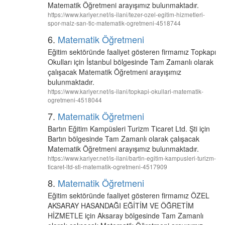
Matematik Öğretmeni arayışımız bulunmaktadır.
https://www.kariyer.net/is-ilani/tezer-ozel-egitim-hizmetleri-
spor-malz-san-tic-matematik-ogretmeni-4518744
6.
Matematik Öğretmeni
Eğitim sektöründe faaliyet gösteren firmamız Topkapı
Okulları için İstanbul bölgesinde Tam Zamanlı olarak
çalışacak Matematik Öğretmeni arayışımız
bulunmaktadır.
https://www.kariyer.net/is-ilani/topkapi-okullari-matematik-
ogretmeni-4518044
7.
Matematik Öğretmeni
Bartın Eğitim Kampüsleri Turizm Ticaret Ltd. Şti için
Bartın bölgesinde Tam Zamanlı olarak çalışacak
Matematik Öğretmeni arayışımız bulunmaktadır.
https://www.kariyer.net/is-ilani/bartin-egitim-kampusleri-turizm-
ticaret-ltd-sti-matematik-ogretmeni-4517909
8.
Matematik Öğretmeni
Eğitim sektöründe faaliyet gösteren firmamız ÖZEL
AKSARAY HASANDAĞI EĞİTİM VE ÖĞRETİM
HİZMETLE için Aksaray bölgesinde Tam Zamanlı