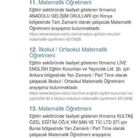
11.
Matematik Öğretmeni
Eğitim sektöründe faaliyet gösteren firmamız
ANADOLU GELİŞİM OKULLARI için Konya
bölgesinde Tam Zamanlı olarak çalışacak Matematik
Öğretmeni arayışımız bulunmaktadır.
https://www.kariyer.net/is-ilani/anadolu-gelisim-okullari-
matematik-ogretmeni-4515928
12.
İlkokul / Ortaokul Matematik
Öğretmeni
Eğitim sektöründe faaliyet gösteren firmamız LİVE
ENGLİSH Eğitim Kurumları ve Yayıncılık Ltd. Şti. için
Ankara bölgesinde Yarı Zamanlı / Part Time olarak
çalışacak İlkokul / Ortaokul Matematik Öğretmeni
arayışımız bulunmaktadır.
https://www.kariyer.net/is-ilani/live-english-egitim-kurumlari-ve-
yayincilik-ltd-s-ilkokul-ortaokul-matematik-ogretmeni-4514492
13.
Matematik Öğretmeni
Eğitim sektöründe faaliyet gösteren firmamız KULTAŞ
ÖZEL EĞİTİM ÖĞ.K.YAY.SAN VE TİC LTD ŞTİ için
Bursa bölgesinde Yarı Zamanlı / Part Time olarak
çalışacak Matematik Öğretmeni arayışımız