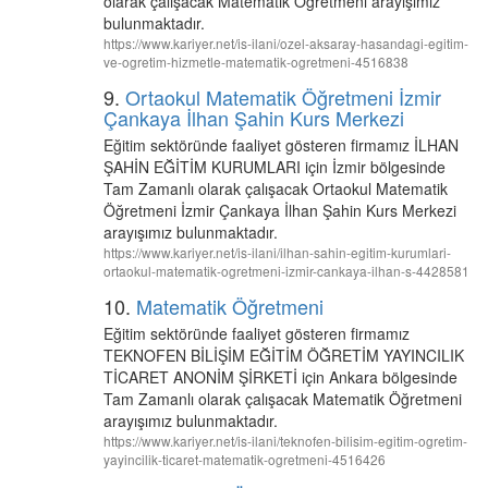
olarak çalışacak Matematik Öğretmeni arayışımız
bulunmaktadır.
https://www.kariyer.net/is-ilani/ozel-aksaray-hasandagi-egitim-
ve-ogretim-hizmetle-matematik-ogretmeni-4516838
9.
Ortaokul Matematik Öğretmeni İzmir
Çankaya İlhan Şahin Kurs Merkezi
Eğitim sektöründe faaliyet gösteren firmamız İLHAN
ŞAHİN EĞİTİM KURUMLARI için İzmir bölgesinde
Tam Zamanlı olarak çalışacak Ortaokul Matematik
Öğretmeni İzmir Çankaya İlhan Şahin Kurs Merkezi
arayışımız bulunmaktadır.
https://www.kariyer.net/is-ilani/ilhan-sahin-egitim-kurumlari-
ortaokul-matematik-ogretmeni-izmir-cankaya-ilhan-s-4428581
10.
Matematik Öğretmeni
Eğitim sektöründe faaliyet gösteren firmamız
TEKNOFEN BİLİŞİM EĞİTİM ÖĞRETİM YAYINCILIK
TİCARET ANONİM ŞİRKETİ için Ankara bölgesinde
Tam Zamanlı olarak çalışacak Matematik Öğretmeni
arayışımız bulunmaktadır.
https://www.kariyer.net/is-ilani/teknofen-bilisim-egitim-ogretim-
yayincilik-ticaret-matematik-ogretmeni-4516426