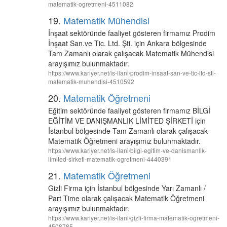
matematik-ogretmeni-4511082
19.
Matematik Mühendisi
İnşaat sektöründe faaliyet gösteren firmamız Prodim
İnşaat San.ve Tic. Ltd. Şti. için Ankara bölgesinde
Tam Zamanlı olarak çalışacak Matematik Mühendisi
arayışımız bulunmaktadır.
https://www.kariyer.net/is-ilani/prodim-insaat-san-ve-tic-ltd-sti-
matematik-muhendisi-4510592
20.
Matematik Öğretmeni
Eğitim sektöründe faaliyet gösteren firmamız BİLGİ
EĞİTİM VE DANIŞMANLIK LİMİTED ŞİRKETİ için
İstanbul bölgesinde Tam Zamanlı olarak çalışacak
Matematik Öğretmeni arayışımız bulunmaktadır.
https://www.kariyer.net/is-ilani/bilgi-egitim-ve-danismanlik-
limited-sirketi-matematik-ogretmeni-4440391
21.
Matematik Öğretmeni
Gizli Firma için İstanbul bölgesinde Yarı Zamanlı /
Part Time olarak çalışacak Matematik Öğretmeni
arayışımız bulunmaktadır.
https://www.kariyer.net/is-ilani/gizli-firma-matematik-ogretmeni-
4508785