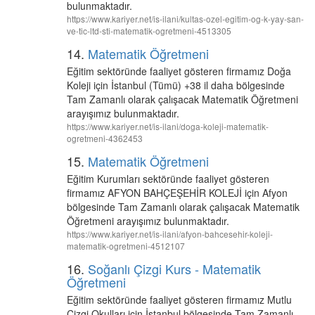
bulunmaktadır.
https://www.kariyer.net/is-ilani/kultas-ozel-egitim-og-k-yay-san-
ve-tic-ltd-sti-matematik-ogretmeni-4513305
14.
Matematik Öğretmeni
Eğitim sektöründe faaliyet gösteren firmamız Doğa
Koleji için İstanbul (Tümü) +38 il daha bölgesinde
Tam Zamanlı olarak çalışacak Matematik Öğretmeni
arayışımız bulunmaktadır.
https://www.kariyer.net/is-ilani/doga-koleji-matematik-
ogretmeni-4362453
15.
Matematik Öğretmeni
Eğitim Kurumları sektöründe faaliyet gösteren
firmamız AFYON BAHÇEŞEHİR KOLEJİ için Afyon
bölgesinde Tam Zamanlı olarak çalışacak Matematik
Öğretmeni arayışımız bulunmaktadır.
https://www.kariyer.net/is-ilani/afyon-bahcesehir-koleji-
matematik-ogretmeni-4512107
16.
Soğanlı Çizgi Kurs - Matematik
Öğretmeni
Eğitim sektöründe faaliyet gösteren firmamız Mutlu
Çizgi Okulları için İstanbul bölgesinde Tam Zamanlı