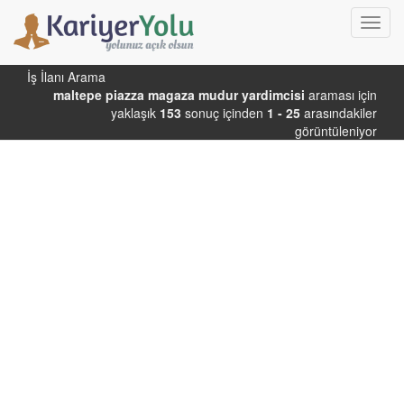
Toggl
navig
İş İlanı Arama
maltepe piazza magaza mudur yardimcisi
araması için
yaklaşık
153
sonuç içinden
1 - 25
arasındakiler
görüntüleniyor