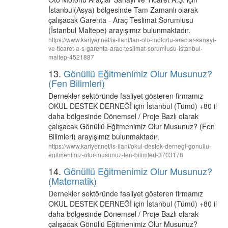
İstanbul(Asya) bölgesinde Tam Zamanlı olarak
çalışacak Garenta - Araç Teslimat Sorumlusu
(İstanbul Maltepe) arayışımız bulunmaktadır.
https://www.kariyer.net/is-ilani/tan-oto-motorlu-araclar-sanayi-
ve-ticaret-a-s-garenta-arac-teslimat-sorumlusu-istanbul-
maltep-4521887
13.
Gönüllü Eğitmenimiz Olur Musunuz?
(Fen Bilimleri)
Dernekler sektöründe faaliyet gösteren firmamız
OKUL DESTEK DERNEĞİ için İstanbul (Tümü) +80 il
daha bölgesinde Dönemsel / Proje Bazlı olarak
çalışacak Gönüllü Eğitmenimiz Olur Musunuz? (Fen
Bilimleri) arayışımız bulunmaktadır.
https://www.kariyer.net/is-ilani/okul-destek-dernegi-gonullu-
egitmenimiz-olur-musunuz-fen-bilimleri-3703178
14.
Gönüllü Eğitmenimiz Olur Musunuz?
(Matematik)
Dernekler sektöründe faaliyet gösteren firmamız
OKUL DESTEK DERNEĞİ için İstanbul (Tümü) +80 il
daha bölgesinde Dönemsel / Proje Bazlı olarak
çalışacak Gönüllü Eğitmenimiz Olur Musunuz?