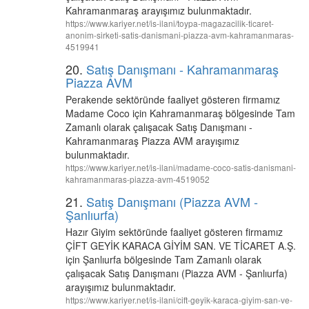
Kahramanmaraş arayışımız bulunmaktadır.
https://www.kariyer.net/is-ilani/toypa-magazacilik-ticaret-
anonim-sirketi-satis-danismani-piazza-avm-kahramanmaras-
4519941
20.
Satış Danışmanı - Kahramanmaraş
Piazza AVM
Perakende sektöründe faaliyet gösteren firmamız
Madame Coco için Kahramanmaraş bölgesinde Tam
Zamanlı olarak çalışacak Satış Danışmanı -
Kahramanmaraş Piazza AVM arayışımız
bulunmaktadır.
https://www.kariyer.net/is-ilani/madame-coco-satis-danismani-
kahramanmaras-piazza-avm-4519052
21.
Satış Danışmanı (Piazza AVM -
Şanlıurfa)
Hazır Giyim sektöründe faaliyet gösteren firmamız
ÇİFT GEYİK KARACA GİYİM SAN. VE TİCARET A.Ş.
için Şanlıurfa bölgesinde Tam Zamanlı olarak
çalışacak Satış Danışmanı (Piazza AVM - Şanlıurfa)
arayışımız bulunmaktadır.
https://www.kariyer.net/is-ilani/cift-geyik-karaca-giyim-san-ve-