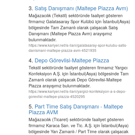
3.
Satış Danışmanı (Maltepe Piazza Avm)
Mağazacılık (Tekstil) sektöründe faaliyet gösteren
firmamız Galatasaray Spor Kulübü için İstanbul(Asya)
bölgesinde Tam Zamanlı olarak çalışacak Satış
Danışmanı (Maltepe Piazza Avm) arayışımız
bulunmaktadır.
https://www.kariyer.net/is-ilani/galatasaray-spor-kulubu-satis-
danismani-maltepe-piazza-avm-4521935
4.
Depo Görevlisi-Maltepe Piazza
Tekstil sektöründe faaliyet gösteren firmamız Yargıcı
Konfeksiyon A.Ş. için İstanbul(Asya) bölgesinde Tam
Zamanlı olarak çalışacak Depo Görevlisi-Maltepe
Piazza arayışımız bulunmaktadır.
https://www.kariyer.net/is-ilani/yargici-konfeksiyon-a-s-depo-
gorevlisi-maltepe-piazza-4520295
5.
Part Time Satış Danışmanı - Maltepe
Piazza AVM
Mağazacılık (Ticaret) sektöründe faaliyet gösteren
firmamız Karaca San. ve Tic. A.Ş. için İstanbul(Asya)
bölgesinde Yarı Zamanlı / Part Time olarak çalışacak