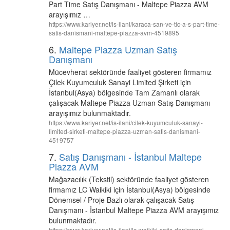
Part Time Satış Danışmanı - Maltepe Piazza AVM
arayışımız …
https://www.kariyer.net/is-ilani/karaca-san-ve-tic-a-s-part-time-
satis-danismani-maltepe-piazza-avm-4519895
6.
Maltepe Piazza Uzman Satış
Danışmanı
Mücevherat sektöründe faaliyet gösteren firmamız
Çilek Kuyumculuk Sanayi Limited Şirketi için
İstanbul(Asya) bölgesinde Tam Zamanlı olarak
çalışacak Maltepe Piazza Uzman Satış Danışmanı
arayışımız bulunmaktadır.
https://www.kariyer.net/is-ilani/cilek-kuyumculuk-sanayi-
limited-sirketi-maltepe-piazza-uzman-satis-danismani-
4519757
7.
Satış Danışmanı - İstanbul Maltepe
Piazza AVM
Mağazacılık (Tekstil) sektöründe faaliyet gösteren
firmamız LC Waikiki için İstanbul(Asya) bölgesinde
Dönemsel / Proje Bazlı olarak çalışacak Satış
Danışmanı - İstanbul Maltepe Piazza AVM arayışımız
bulunmaktadır.
https://www.kariyer.net/is-ilani/lc-waikiki-satis-danismani-