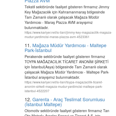
Piazza AVM
Tekstil sektöründe faaliyet gösteren firmamız Jimmy
Key Mağazacılık için Kahramanmaraş bölgesinde
Tam Zamanlı olarak çalışacak Mağaza Müdür
Yardımcısı - Maraş Piazza AVM arayışımız
bulunmaktadır.
https://www.kariyer.net/is-ilani/jimmy-key-magazacilik-magaza-
mudur-yardimcisi-maras-piazza-avm-4523361
11.
Mağaza Müdür Yardımcısı - Maltepe
Park-İstanbul
Perakende sektöründe faaliyet gösteren firmamız
TOYPA MAĞAZACILIK TİCARET ANONİM ŞİRKETİ
için İstanbul(Asya) bölgesinde Tam Zamanlı olarak
çalışacak Mağaza Müdür Yardımcısı - Maltepe Park-
İstanbul arayışımız bulunmaktadır.
https://www.kariyer.net/is-ilani/toypa-magazacilik-ticaret-
anonim-sirketi-magaza-mudur-yardimcisi-maltepe-park-
istanbul-4522207
12.
Garenta - Araç Teslimat Sorumlusu
(İstanbul Maltepe)
Otomotiv sektöründe faaliyet gösteren firmamız Tan
Oto Motorlu Araçlar Sanayi ve Ticaret A.Ş. için