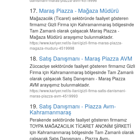
danismani-maras-piazza-avm-4519996
17.
Maraş Piazza - Mağaza Müdürü
Mağazacılık (Ticaret) sektöründe faaliyet gösteren
firmamız Gizli Firma için Kahramanmaraş bölgesinde
Tam Zamanlı olarak çalışacak Maraş Piazza -
Mağaza Müdürü arayışımız bulunmaktadır.
https://www.kariyer.net/is-ilani/gizli-firma-maras-piazza-
magaza-muduru-4519998
18.
Satış Danışmanı - Maraş Piazza AVM
Züccaciye sektöründe faaliyet gösteren firmamız Gizli
Firma için Kahramanmaraş bölgesinde Tam Zamanlı
olarak çalışacak Satış Danışmanı - Maraş Piazza
AVM arayışımız bulunmaktadır.
https://www.kariyer.net/is-ilani/gizli-firma-satis-danismani-
maras-piazza-avm-4519993
19.
Satış Danışmanı - Piazza Avm-
Kahramanmaraş
Perakende sektöründe faaliyet gösteren firmamız
TOYPA MAĞAZACILIK TİCARET ANONİM ŞİRKETİ
için Kahramanmaraş bölgesinde Tam Zamanlı olarak
çalışacak Satış Danışmanı - Piazza Avm-