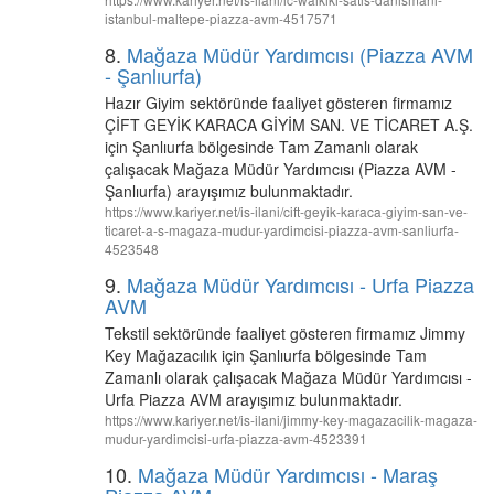
istanbul-maltepe-piazza-avm-4517571
8.
Mağaza Müdür Yardımcısı (Piazza AVM
- Şanlıurfa)
Hazır Giyim sektöründe faaliyet gösteren firmamız
ÇİFT GEYİK KARACA GİYİM SAN. VE TİCARET A.Ş.
için Şanlıurfa bölgesinde Tam Zamanlı olarak
çalışacak Mağaza Müdür Yardımcısı (Piazza AVM -
Şanlıurfa) arayışımız bulunmaktadır.
https://www.kariyer.net/is-ilani/cift-geyik-karaca-giyim-san-ve-
ticaret-a-s-magaza-mudur-yardimcisi-piazza-avm-sanliurfa-
4523548
9.
Mağaza Müdür Yardımcısı - Urfa Piazza
AVM
Tekstil sektöründe faaliyet gösteren firmamız Jimmy
Key Mağazacılık için Şanlıurfa bölgesinde Tam
Zamanlı olarak çalışacak Mağaza Müdür Yardımcısı -
Urfa Piazza AVM arayışımız bulunmaktadır.
https://www.kariyer.net/is-ilani/jimmy-key-magazacilik-magaza-
mudur-yardimcisi-urfa-piazza-avm-4523391
10.
Mağaza Müdür Yardımcısı - Maraş