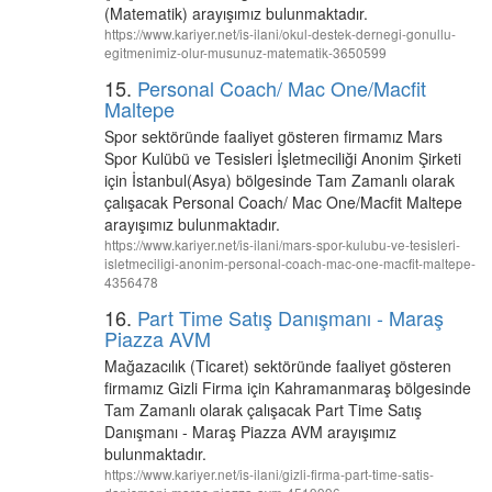
(Matematik) arayışımız bulunmaktadır.
https://www.kariyer.net/is-ilani/okul-destek-dernegi-gonullu-
egitmenimiz-olur-musunuz-matematik-3650599
15.
Personal Coach/ Mac One/Macfit
Maltepe
Spor sektöründe faaliyet gösteren firmamız Mars
Spor Kulübü ve Tesisleri İşletmeciliği Anonim Şirketi
için İstanbul(Asya) bölgesinde Tam Zamanlı olarak
çalışacak Personal Coach/ Mac One/Macfit Maltepe
arayışımız bulunmaktadır.
https://www.kariyer.net/is-ilani/mars-spor-kulubu-ve-tesisleri-
isletmeciligi-anonim-personal-coach-mac-one-macfit-maltepe-
4356478
16.
Part Time Satış Danışmanı - Maraş
Piazza AVM
Mağazacılık (Ticaret) sektöründe faaliyet gösteren
firmamız Gizli Firma için Kahramanmaraş bölgesinde
Tam Zamanlı olarak çalışacak Part Time Satış
Danışmanı - Maraş Piazza AVM arayışımız
bulunmaktadır.
https://www.kariyer.net/is-ilani/gizli-firma-part-time-satis-