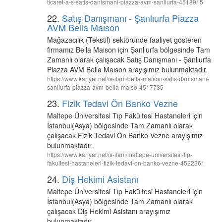
ticaret-a-s-satis-danismani-piazza-avm-sanliurfa-4518915
22.
Satış Danışmanı - Şanlıurfa Piazza
AVM Bella Maıson
Mağazacılık (Tekstil) sektöründe faaliyet gösteren
firmamız Bella Maison için Şanlıurfa bölgesinde Tam
Zamanlı olarak çalışacak Satış Danışmanı - Şanlıurfa
Piazza AVM Bella Maıson arayışımız bulunmaktadır.
https://www.kariyer.net/is-ilani/bella-maison-satis-danismani-
sanliurfa-piazza-avm-bella-maiso-4517735
23.
Fizik Tedavi Ön Banko Vezne
Maltepe Üniversitesi Tıp Fakültesi Hastaneleri için
İstanbul(Asya) bölgesinde Tam Zamanlı olarak
çalışacak Fizik Tedavi Ön Banko Vezne arayışımız
bulunmaktadır.
https://www.kariyer.net/is-ilani/maltepe-universitesi-tip-
fakultesi-hastaneleri-fizik-tedavi-on-banko-vezne-4522361
24.
Diş Hekimi Asistanı
Maltepe Üniversitesi Tıp Fakültesi Hastaneleri için
İstanbul(Asya) bölgesinde Tam Zamanlı olarak
çalışacak Diş Hekimi Asistanı arayışımız
bulunmaktadır.