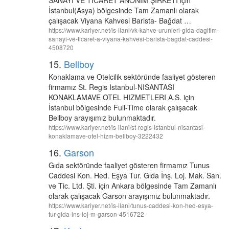
SANAYİ VE TİCARET ANONİM ŞİRKETİ için
İstanbul(Asya) bölgesinde Tam Zamanlı olarak
çalışacak Viyana Kahvesi Barista- Bağdat …
https://www.kariyer.net/is-ilani/vk-kahve-urunleri-gida-dagitim-
sanayi-ve-ticaret-a-viyana-kahvesi-barista-bagdat-caddesi-
4508720
15.
Bellboy
Konaklama ve Otelcilik sektöründe faaliyet gösteren
firmamız St. Regis Istanbul-NISANTASI
KONAKLAMAVE OTEL HIZMETLERI A.S. için
İstanbul bölgesinde Full-Time olarak çalışacak
Bellboy arayışımız bulunmaktadır.
https://www.kariyer.net/is-ilani/st-regis-istanbul-nisantasi-
konaklamave-otel-hizm-bellboy-3222432
16.
Garson
Gıda sektöründe faaliyet gösteren firmamız Tunus
Caddesi Kon. Hed. Eşya Tur. Gıda İnş. Loj. Mak. San.
ve Tic. Ltd. Şti. için Ankara bölgesinde Tam Zamanlı
olarak çalışacak Garson arayışımız bulunmaktadır.
https://www.kariyer.net/is-ilani/tunus-caddesi-kon-hed-esya-
tur-gida-ins-loj-m-garson-4516722