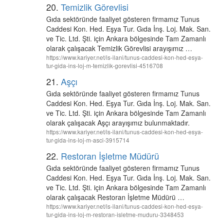
20.
Temizlik Görevlisi
Gıda sektöründe faaliyet gösteren firmamız Tunus
Caddesi Kon. Hed. Eşya Tur. Gıda İnş. Loj. Mak. San.
ve Tic. Ltd. Şti. için Ankara bölgesinde Tam Zamanlı
olarak çalışacak Temizlik Görevlisi arayışımız …
https://www.kariyer.net/is-ilani/tunus-caddesi-kon-hed-esya-
tur-gida-ins-loj-m-temizlik-gorevlisi-4516708
21.
Aşçı
Gıda sektöründe faaliyet gösteren firmamız Tunus
Caddesi Kon. Hed. Eşya Tur. Gıda İnş. Loj. Mak. San.
ve Tic. Ltd. Şti. için Ankara bölgesinde Tam Zamanlı
olarak çalışacak Aşçı arayışımız bulunmaktadır.
https://www.kariyer.net/is-ilani/tunus-caddesi-kon-hed-esya-
tur-gida-ins-loj-m-asci-3915714
22.
Restoran İşletme Müdürü
Gıda sektöründe faaliyet gösteren firmamız Tunus
Caddesi Kon. Hed. Eşya Tur. Gıda İnş. Loj. Mak. San.
ve Tic. Ltd. Şti. için Ankara bölgesinde Tam Zamanlı
olarak çalışacak Restoran İşletme Müdürü …
https://www.kariyer.net/is-ilani/tunus-caddesi-kon-hed-esya-
tur-gida-ins-loj-m-restoran-isletme-muduru-3348453