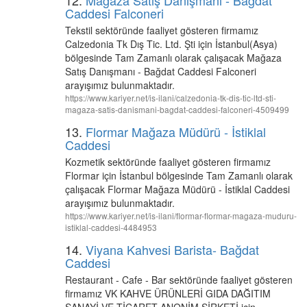
12.
Mağaza Satış Danışmanı - Bağdat
Caddesi Falconeri
Tekstil sektöründe faaliyet gösteren firmamız
Calzedonia Tk Dış Tic. Ltd. Şti için İstanbul(Asya)
bölgesinde Tam Zamanlı olarak çalışacak Mağaza
Satış Danışmanı - Bağdat Caddesi Falconeri
arayışımız bulunmaktadır.
https://www.kariyer.net/is-ilani/calzedonia-tk-dis-tic-ltd-sti-
magaza-satis-danismani-bagdat-caddesi-falconeri-4509499
13.
Flormar Mağaza Müdürü - İstiklal
Caddesi
Kozmetik sektöründe faaliyet gösteren firmamız
Flormar için İstanbul bölgesinde Tam Zamanlı olarak
çalışacak Flormar Mağaza Müdürü - İstiklal Caddesi
arayışımız bulunmaktadır.
https://www.kariyer.net/is-ilani/flormar-flormar-magaza-muduru-
istiklal-caddesi-4484953
14.
Viyana Kahvesi Barista- Bağdat
Caddesi
Restaurant - Cafe - Bar sektöründe faaliyet gösteren
firmamız VK KAHVE ÜRÜNLERİ GIDA DAĞITIM