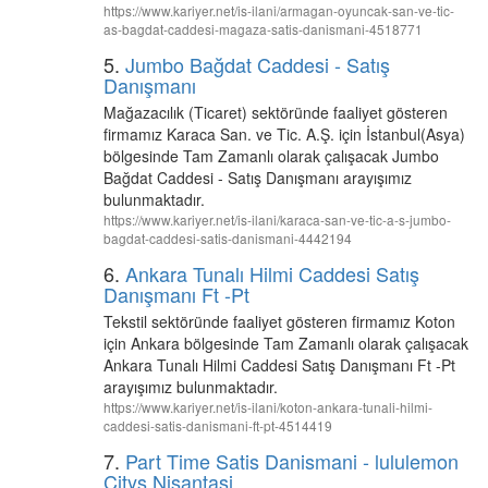
https://www.kariyer.net/is-ilani/armagan-oyuncak-san-ve-tic-
as-bagdat-caddesi-magaza-satis-danismani-4518771
5.
Jumbo Bağdat Caddesi - Satış
Danışmanı
Mağazacılık (Ticaret) sektöründe faaliyet gösteren
firmamız Karaca San. ve Tic. A.Ş. için İstanbul(Asya)
bölgesinde Tam Zamanlı olarak çalışacak Jumbo
Bağdat Caddesi - Satış Danışmanı arayışımız
bulunmaktadır.
https://www.kariyer.net/is-ilani/karaca-san-ve-tic-a-s-jumbo-
bagdat-caddesi-satis-danismani-4442194
6.
Ankara Tunalı Hilmi Caddesi Satış
Danışmanı Ft -Pt
Tekstil sektöründe faaliyet gösteren firmamız Koton
için Ankara bölgesinde Tam Zamanlı olarak çalışacak
Ankara Tunalı Hilmi Caddesi Satış Danışmanı Ft -Pt
arayışımız bulunmaktadır.
https://www.kariyer.net/is-ilani/koton-ankara-tunali-hilmi-
caddesi-satis-danismani-ft-pt-4514419
7.
Part Time Satis Danismani - lululemon
Citys Nisantasi