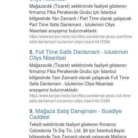
Mağazacılık (Ticaret) sektöründe faaliyet gösteren
firmamız Fiba Perakende Grubu için İstanbul
bölgesinde Yarı Zamanlı / Part Time olarak çalışacak
Part Time Satis Danismani - lululemon Citys
Nisantasi arayışımız bulunmaktadır.
https://www.kariyer.net/is-ilani/fiba-perakende-grubu-part-time-
satis-danismani-lululemon-citys-nisant-4415356
8.
Full Time Satis Danismani - lululemon
Citys Nisantasi
Mağazacılık (Ticaret) sektöründe faaliyet gösteren
firmamız Fiba Perakende Grubu için İstanbul
bölgesinde Tam Zamanlı olarak çalışacak Full Time
Satis Danismani - lululemon Citys Nisantasi
arayışımız bulunmaktadır.
https://www.kariyer.net/is-ilani/fiba-perakende-grubu-full-time-
satis-danismani-lululemon-citys-nisant-4415286
9.
Mağaza Satış Danışmanı - Suadiye
Caddesi
Tekstil sektöründe faaliyet gösteren firmamız
Calzedonia Tk Dış Tic. Ltd. Şti için İstanbul(Asya)
bölgesinde Tam Zamanlı olarak çalışacak Mağaza