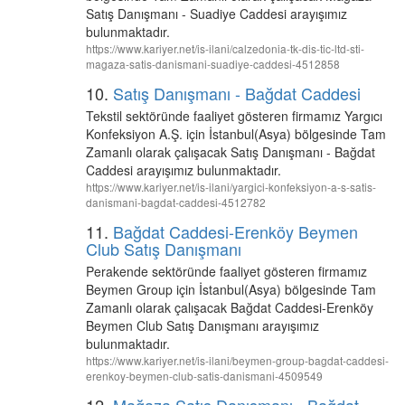
Satış Danışmanı - Suadiye Caddesi arayışımız
bulunmaktadır.
https://www.kariyer.net/is-ilani/calzedonia-tk-dis-tic-ltd-sti-
magaza-satis-danismani-suadiye-caddesi-4512858
10.
Satış Danışmanı - Bağdat Caddesi
Tekstil sektöründe faaliyet gösteren firmamız Yargıcı
Konfeksiyon A.Ş. için İstanbul(Asya) bölgesinde Tam
Zamanlı olarak çalışacak Satış Danışmanı - Bağdat
Caddesi arayışımız bulunmaktadır.
https://www.kariyer.net/is-ilani/yargici-konfeksiyon-a-s-satis-
danismani-bagdat-caddesi-4512782
11.
Bağdat Caddesi-Erenköy Beymen
Club Satış Danışmanı
Perakende sektöründe faaliyet gösteren firmamız
Beymen Group için İstanbul(Asya) bölgesinde Tam
Zamanlı olarak çalışacak Bağdat Caddesi-Erenköy
Beymen Club Satış Danışmanı arayışımız
bulunmaktadır.
https://www.kariyer.net/is-ilani/beymen-group-bagdat-caddesi-
erenkoy-beymen-club-satis-danismani-4509549