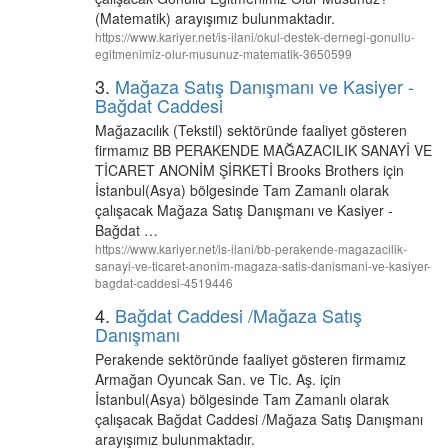
(Matematik) arayışımız bulunmaktadır.
https://www.kariyer.net/is-ilani/okul-destek-dernegi-gonullu-
egitmenimiz-olur-musunuz-matematik-3650599
3.
Mağaza Satış Danışmanı ve Kasiyer -
Bağdat Caddesi
Mağazacılık (Tekstil) sektöründe faaliyet gösteren
firmamız BB PERAKENDE MAĞAZACILIK SANAYİ VE
TİCARET ANONİM ŞİRKETİ Brooks Brothers için
İstanbul(Asya) bölgesinde Tam Zamanlı olarak
çalışacak Mağaza Satış Danışmanı ve Kasiyer -
Bağdat …
https://www.kariyer.net/is-ilani/bb-perakende-magazacilik-
sanayi-ve-ticaret-anonim-magaza-satis-danismani-ve-kasiyer-
bagdat-caddesi-4519446
4.
Bağdat Caddesi /Mağaza Satış
Danışmanı
Perakende sektöründe faaliyet gösteren firmamız
Armağan Oyuncak San. ve Tic. Aş. için
İstanbul(Asya) bölgesinde Tam Zamanlı olarak
çalışacak Bağdat Caddesi /Mağaza Satış Danışmanı
arayışımız bulunmaktadır.