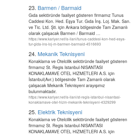
23.
Barmen / Barmaid
Gıda sektöründe faaliyet gösteren firmamız Tunus
Caddesi Kon. Hed. Eşya Tur. Gıda İnş. Loj. Mak. San.
ve Tic. Ltd. Şti. için Ankara bölgesinde Tam Zamanlı
olarak çalışacak Barmen / Barmaid …
https://www.kariyer.net/is-ilani/tunus-caddesi-kon-hed-esya-
tur-gida-ins-loj-m-barmen-barmaid-4516693
24.
Mekanik Teknisyeni
Konaklama ve Otelcilik sektöründe faaliyet gösteren
firmamız St. Regis Istanbul-NISANTASI
KONAKLAMAVE OTEL HIZMETLERI A.S. için
İstanbul(Avr.) bölgesinde Tam Zamanlı olarak
çalışacak Mekanik Teknisyeni arayışımız
bulunmaktadır.
https://www.kariyer.net/is-ilani/st-regis-istanbul-nisantasi-
konaklamave-otel-hizm-mekanik-teknisyeni-4329299
25.
Elektrik Teknisyeni
Konaklama ve Otelcilik sektöründe faaliyet gösteren
firmamız St. Regis Istanbul-NISANTASI
KONAKLAMAVE OTEL HIZMETLERI A.S. için