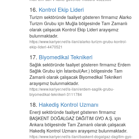
16.
Kontrol Ekip Lideri
Turizm sektöründe faaliyet gösteren firmamız Alarko
Turizm Grubu için Muğla bölgesinde Tam Zamanlı
olarak çalışacak Kontrol Ekip Lideri arayışımız
bulunmaktadır.
https://www.kariyer.net/is-ilani/alarko-turizm-grubu-kontrol-
ekip-lideri-4470521
17.
Biyomedikal Teknikeri
Sağlık sektöründe faaliyet gösteren firmamız Erdem
Sağlık Grubu için İstanbul(Avr.) bölgesinde Tam
Zamanlı olarak çalışacak Biyomedikal Teknikeri
arayışımız bulunmaktadır.
https://www.kariyer.net/is-ilani/erdem-saglik-grubu-
biyomedikal-teknikeri-3111784
18.
Hakediş Kontrol Uzmanı
Enerji sektöründe faaliyet gösteren firmamız
BAŞKENT DOĞALGAZ DAĞITIM GYO A.Ş. için
Ankara bölgesinde Tam Zamanlı olarak çalışacak
Hakediş Kontrol Uzmanı arayışımız bulunmaktadır.
https://www.kariyer.net/is-ilani/baskent-dogalgaz-dagitim-gyo-