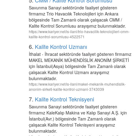
5.
CMM / Kalite Kontrol Sorumlusu
Savunma Sanayi sektöründe faaliyet gösteren
firmamız Trio Havacılık Teknolojileri için Ankara
bölgesinde Tam Zamanlı olarak çalışacak CMM /
Kalite Kontrol Sorumlusu arayışımız bulunmaktadır.
https://www.kariyer.net/is-ilani/trio-havacilik-teknolojileri-cmm-
kalite-kontrol-sorumlusu-4522571
6.
Kalite Kontrol Uzmanı
İthalat - İhracat sektöründe faaliyet gösteren firmamız
MAKEL MEKANİK MÜHENDİSLİK ANONİM ŞİRKETİ
için İstanbul(Asya) bölgesinde Tam Zamanlı olarak
çalışacak Kalite Kontrol Uzmanı arayışımız
bulunmaktadır.
https://www.kariyer.net/is-ilani/makel-mekanik-muhendislik-
anonim-sirketi-kalite-kontrol-uzmani-3743039
7.
Kalite Kontrol Teknisyeni
Savunma Sanayi sektöründe faaliyet gösteren
firmamız KaleKalıp Makina ve Kalıp Sanayi A.Ş. için
İstanbul(Avr.) bölgesinde Tam Zamanlı olarak
çalışacak Kalite Kontrol Teknisyeni arayışımız
bulunmaktadır.