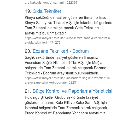
a-s-hakedis-kontrol-uzmani-4522397
19.
Gıda Teknikeri
Kimya sektöründe faaliyet gösteren firmamız Elso
Kimya Sanayi ve Ticaret A.Ş. için İstanbul bölgesinde
Tam Zamanlı olarak çalışacak Gıda Teknikeri
arayışımız bulunmaktadır.
https://www.kariyer.net/is-ilani/elso-kimya-sanayi-ve-ticaret-a-
s-gida-teknikeri-4471272
20.
Eczane Teknikeri - Bodrum
Sağlık sektöründe faaliyet gösteren firmamız
Acıbadem Sağlık Hizmetleri Tic. A.Ş. için Muğla
bölgesinde Tam Zamanlı olarak çalışacak Eczane
Teknikeri - Bodrum arayışımız bulunmaktadır.
https://www.kariyer.net/is-ilani/acibadem-saglik-hizmetleri-tic-
a-s-eczane-teknikeri-bodrum-4522314
21.
Bütçe Kontrol ve Raporlama Yöneticisi
Holding / Şirketler Grubu sektöründe faaliyet
gösteren firmamız Kale Kilit ve Kalıp San. A.Ş. için
İstanbul bölgesinde Tam Zamanlı olarak çalışacak
Bütçe Kontrol ve Raporlama Yöneticisi arayışımız