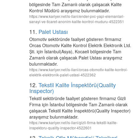
bölgesinde Tam Zamanlı olarak çalışacak Kalite
Kontrol Müdürü arayışımız bulunmaktadır.
https://www.kariyer.net/is-ilani/ender-pvc-yapi-elemanlari-
sanayi-ve-ticaret-anonim-kalite-kontrol-muduru-4522351
11.
Palet Ustası
Otomotiv sektöründe faaliyet gösteren firmamız
Orcas Otomotiv Kalite Kontrol Elektrik Elektronik Ltd.
Şti. için İstanbul(Asya), Kocaeli bölgesinde Tam
Zamanlı olarak çalışacak Palet Ustası arayışımız
bulunmaktadır.
https://www.kariyer.net/is-ilani/orcas-otomotiv-kalite-kontrol-
elektrik-elektronik-palet-ustasi-4522362
12.
Tekstil Kalite İnspektörü(Quality
Inspector)
Tekstil sektöründe faaliyet gösteren firmamız Gizli
Firma için İstanbul bölgesinde Tam Zamanlı olarak
çalışacak Tekstil Kalite İnspektörü(Quality Inspector)
arayışımız bulunmaktadır.
https://www.kariyer.net/is-ilani/gizli-firma-tekstil-kalite-
inspektoru-quality-inspector-4522601
13.
Teknik Ofis Mühendisi/ Teknikeri