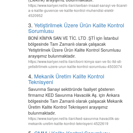
https://www.kariyer.net/is-ilani/serban-insaat-sanayi-ve-ticaret-
a-s-kalite-guvence-ve-kalite-kontrol-muhendisi-elektr-
4520952
3.
Yetiştirilmek Üzere Ürün Kalite Kontrol
Sorumlusu
BONİ KİMYA SAN VE TİC. LTD .ŞTİ için İstanbul
bölgesinde Tam Zamanlı olarak çalışacak
Yetiştirilmek Üzere Ürün Kalite Kontrol Sorumlusu
arayışımız bulunmaktadır.
https://www.kariyer.net/is-ilani/boni-kimya-san-ve-tic-ltd-sti-
yetistirilmek-uzere-urun-kalite-kontrol-sorumlusu-4503074
4.
Mekanik Üretim Kalite Kontrol
Teknisyeni
Savunma Sanayi sektöründe faaliyet gösteren
firmamız KED Savunma Havacılık Aş. için Ankara
bölgesinde Tam Zamanlı olarak çalışacak Mekanik
Üretim Kalite Kontrol Teknisyeni arayışımız
bulunmaktadır.
https://www.kariyer.net/is-ilani/ked-savunma-havacilik-as-
mekanik-uretim-kalite-kontrol-teknisyeni-4522619