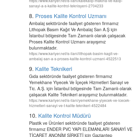
https://www.kariyer.net/is-ilani/kalekalip-makina-ve-kalip-
sanayi-a-s-kalite-kontrol-teknisyeni-2704233
8.
Proses Kalite Kontrol Uzmanı
Ambalaj sektöründe faaliyet gösteren firmamız
Lithopak Basım Kağıt Ve Ambalaj San A.Ş için
İstanbul bölgesinde Tam Zamanlı olarak çalışacak
Proses Kalite Kontrol Uzmanı arayışımız
bulunmaktadır.
https://www.kariyer.net/is-ilani/lithopak-basim-kagit-ve-
ambalaj-san-a-s-proses-kalite-kontrol-uzmani-4522513
9.
Kalite Teknikeri
Gıda sektöründe faaliyet gösteren firmamız
Yemekhane Yiyecek Ve İçeçek Hizmetleri Sanayi ve
Tic. A.Ş. için İstanbul bölgesinde Tam Zamanlı olarak
çalışacak Kalite Teknikeri arayışımız bulunmaktadır.
https://www.kariyer.net/is-ilani/yemekhane-yiyecek-ve-icecek-
hizmetleri-sanayi-ve-t-kalite-teknikeri-4522484
10.
Kalite Kontrol Müdürü
Plastik ve Ürünleri sektöründe faaliyet gösteren
firmamız ENDER PVC YAPI ELEMANLARI SANAYİ VE
TİCARET ANONİM ŞİRKETİ için Gaziantep