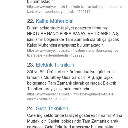
bulunmaktadır.
https://www.kariyer.net/is-ilani/kale-kilit-ve-kalip-san-a-s-butce-
kontrol-ve-raporlama-yoneticisi-4522315
22.
Kalite Mühendisi
Bilişim sektöründe faaliyet gösteren firmamız
NEXTURE NANO FİBER SANAYİ VE TİCARET A.Ş.
için İzmir bölgesinde Tam Zamanlı olarak çalışacak
Kalite Mühendisi arayışımız bulunmaktadır.
https://www.kariyer.net/is-ilani/nexture-nano-fiber-sanayi-ve-
ticaret-a-s-kalite-muhendisi-4522295
23.
Elektrik Teknikeri
Süt ve Süt Ürünleri sektöründe faaliyet gösteren
firmamız Muratbey Gıda San.Tic. A.Ş. için Uşak
bölgesinde Tam Zamanlı olarak çalışacak Elektrik
Teknikeri arayışımız bulunmaktadır.
https://www.kariyer.net/is-ilani/muratbey-gida-san-tic-a-s-
elektrik-teknikeri-316633
24.
Gıda Teknikeri
Catering sektöründe faaliyet gösteren firmamız Arina
Mutfak için Çankırı bölgesinde Tam Zamanlı olarak
çalışacak Gıda Teknikeri arayışımız bulunmaktadır.