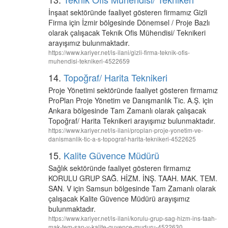
İnşaat sektöründe faaliyet gösteren firmamız Gizli
Firma için İzmir bölgesinde Dönemsel / Proje Bazlı
olarak çalışacak Teknik Ofis Mühendisi/ Teknikeri
arayışımız bulunmaktadır.
https://www.kariyer.net/is-ilani/gizli-firma-teknik-ofis-
muhendisi-teknikeri-4522659
14.
Topoğraf/ Harita Teknikeri
Proje Yönetimi sektöründe faaliyet gösteren firmamız
ProPlan Proje Yönetim ve Danışmanlık Tic. A.Ş. için
Ankara bölgesinde Tam Zamanlı olarak çalışacak
Topoğraf/ Harita Teknikeri arayışımız bulunmaktadır.
https://www.kariyer.net/is-ilani/proplan-proje-yonetim-ve-
danismanlik-tic-a-s-topograf-harita-teknikeri-4522625
15.
Kalite Güvence Müdürü
Sağlık sektöründe faaliyet gösteren firmamız
KORULU GRUP SAĞ. HİZM. İNŞ. TAAH. MAK. TEM.
SAN. V için Samsun bölgesinde Tam Zamanlı olarak
çalışacak Kalite Güvence Müdürü arayışımız
bulunmaktadır.
https://www.kariyer.net/is-ilani/korulu-grup-sag-hizm-ins-taah-
mak-tem-san-v-kalite-guvence-muduru-4522630