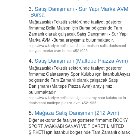
3.
Satış Danışmanı - Sur Yapı Marka AVM
-Bursa
Mağazacılık (Tekstil) sektöründe faaliyet gösteren
firmamız Bella Maison için Bursa bölgesinde Tam
Zamanlı olarak çalışacak Satış Danışmanı - Sur Yapı
Marka AVM -Bursa arayışımız bulunmaktadır.
https://www.kariyer.net/is-ilani/bella-maison-satis-danismani-
sur-yapi-marka-avm-bursa-4521928
4.
Satış Danışmanı (Maltepe Piazza Avm)
Mağazacılık (Tekstil) sektöründe faaliyet gösteren
firmamız Galatasaray Spor Kulübü için İstanbul(Asya)
bölgesinde Tam Zamanlı olarak çalışacak Satış
Danışmanı (Maltepe Piazza Avm) arayışımız
bulunmaktadır.
https://www.kariyer.net/is-ilani/galatasaray-spor-kulubu-satis-
danismani-maltepe-piazza-avm-4521935
5.
Mağaza Satış Danışmanı(212 Avm)
Diğer sektöründe faaliyet gösteren firmamız ROCKY
SPORT AYAKKABI SANAYİ VE TİCARET LİMİTED
ŞİRKETİ için İstanbul bölgesinde Tam Zamanlı olarak