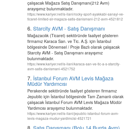
çalışacak Mağaza Satış Danışmanı(212 Avm)
arayışımız bulunmaktadır.
https://www.kariyer.net/is-ilani/rocky-sport-ayakkabi-sanayi-ve-
ticaret-limited-sir-magaza-satis-danismani-212-avm-4521812
6.
Starcity AVM - Satış Danışmanı
Mağazacılık (Ticaret) sektöründe faaliyet gösteren
firmamız Karaca San. ve Tic. A.Ş. için İstanbul
bölgesinde Dönemsel / Proje Bazlı olarak çalışacak
Starcity AVM - Satış Danışmanı arayışımız
bulunmaktadır.
https://www.kariyer.net/is-ilani/karaca-san-ve-tic-a-s-starcity-
avm-satis-danismani-4521752
7.
İstanbul Forum AVM Levis Mağaza
Müdür Yardımcısı
Perakende sektöründe faaliyet gösteren firmamız
Jepublic için İstanbul bölgesinde Tam Zamanlı olarak
çalışacak İstanbul Forum AVM Levis Mağaza Müdür
Yardımcısı arayışımız bulunmaktadır.
https://www.kariyer.net/is-ilani/jepublic-istanbul-forum-avm-
levis-magaza-mudur-yardimcisi-4521721
8.
Satış Danışmanı (Bolu 14 Burda Avm)