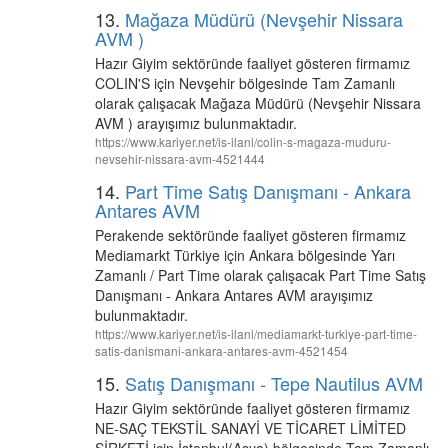
13.
Mağaza Müdürü (Nevşehir Nissara
AVM )
Hazır Giyim sektöründe faaliyet gösteren firmamız
COLIN'S için Nevşehir bölgesinde Tam Zamanlı
olarak çalışacak Mağaza Müdürü (Nevşehir Nissara
AVM ) arayışımız bulunmaktadır.
https://www.kariyer.net/is-ilani/colin-s-magaza-muduru-
nevsehir-nissara-avm-4521444
14.
Part Time Satış Danışmanı - Ankara
Antares AVM
Perakende sektöründe faaliyet gösteren firmamız
Mediamarkt Türkiye için Ankara bölgesinde Yarı
Zamanlı / Part Time olarak çalışacak Part Time Satış
Danışmanı - Ankara Antares AVM arayışımız
bulunmaktadır.
https://www.kariyer.net/is-ilani/mediamarkt-turkiye-part-time-
satis-danismani-ankara-antares-avm-4521454
15.
Satış Danışmanı - Tepe Nautilus AVM
Hazır Giyim sektöründe faaliyet gösteren firmamız
NE-SAÇ TEKSTİL SANAYİ VE TİCARET LİMİTED