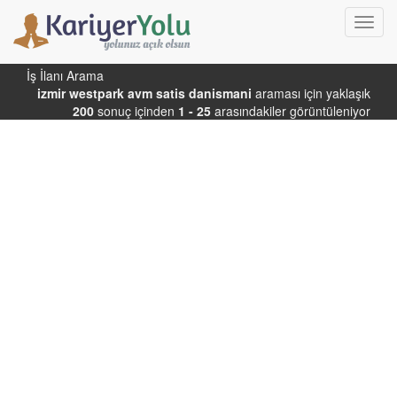
Toggl
navig
İş İlanı Arama
izmir westpark avm satis danismani
araması için yaklaşık
200
sonuç içinden
1 - 25
arasındakiler görüntüleniyor