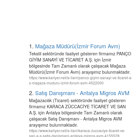
1.
Mağaza Müdürü(İzmir Forum Avm)
Tekstil sektöründe faaliyet gösteren firmamız PANÇO
GİYİM SANAYİ VE TİCARET A.Ş. için İzmir
bölgesinde Tam Zamanlı olarak çalışacak Mağaza
Müdürü(İzmir Forum Avm) arayışımız bulunmaktadır.
https://www.kariyer.net/is-ilani/panco-giyim-sanayi-ve-ticaret-a-
s-magaza-muduru-izmir-forum-avm-4522000
2.
Satış Danışmanı - Antalya Migros AVM
Mağazacılık (Ticaret) sektöründe faaliyet gösteren
firmamız KARACA ZÜCCACİYE TİCARET VE SAN
A.Ş. için Antalya bölgesinde Tam Zamanlı olarak
çalışacak Satış Danışmanı - Antalya Migros AVM
arayışımız bulunmaktadır.
https://www.kariyer.net/is-ilani/karaca-zuccaciye-ticaret-ve-
san-a-s-satis-danismani-antalya-migros-avm-4155528