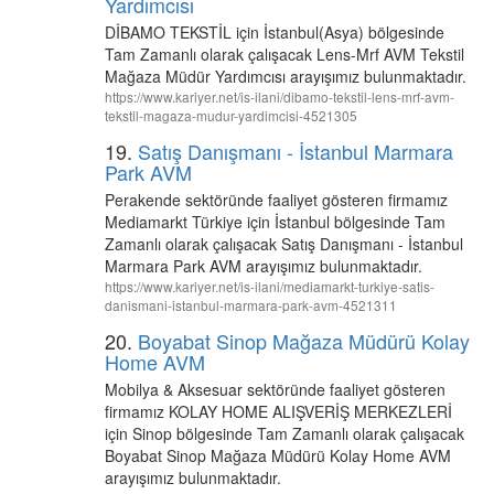
Yardımcısı
DİBAMO TEKSTİL için İstanbul(Asya) bölgesinde
Tam Zamanlı olarak çalışacak Lens-Mrf AVM Tekstil
Mağaza Müdür Yardımcısı arayışımız bulunmaktadır.
https://www.kariyer.net/is-ilani/dibamo-tekstil-lens-mrf-avm-
tekstil-magaza-mudur-yardimcisi-4521305
19.
Satış Danışmanı - İstanbul Marmara
Park AVM
Perakende sektöründe faaliyet gösteren firmamız
Mediamarkt Türkiye için İstanbul bölgesinde Tam
Zamanlı olarak çalışacak Satış Danışmanı - İstanbul
Marmara Park AVM arayışımız bulunmaktadır.
https://www.kariyer.net/is-ilani/mediamarkt-turkiye-satis-
danismani-istanbul-marmara-park-avm-4521311
20.
Boyabat Sinop Mağaza Müdürü Kolay
Home AVM
Mobilya & Aksesuar sektöründe faaliyet gösteren
firmamız KOLAY HOME ALIŞVERİŞ MERKEZLERİ
için Sinop bölgesinde Tam Zamanlı olarak çalışacak
Boyabat Sinop Mağaza Müdürü Kolay Home AVM
arayışımız bulunmaktadır.