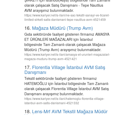
ŞİRKETİ için İstanbul(Asya) bölgesinde Tam Zamanlı
olarak çalışacak Satış Danışmanı - Tepe Nautilus
AVM arayışımız bulunmaktadır.
https://www.kariyer.net/is-ilani/ne-sac-tekstil-sanayi-ve-ticaret-
limited-sirketi-satis-danismani-tepe-nautilus-avm-4521459
16.
Mağaza Müdürü (Trump Avm)
Gıda sektöründe faaliyet gösteren firmamız AMASYA
ET ÜRÜNLERİ MAĞAZALARI için İstanbul
bölgesinde Tam Zamanlı olarak çalışacak Mağaza
Müdürü (Trump Avm) arayışımız bulunmaktadır.
https://www.kariyer.net/is-ilani/amasya-et-urunleri-magazalari-
magaza-muduru-trump-avm-4521421
17.
Florentia Village İstanbul AVM Satış
Danışmanı
Tekstil sektöründe faaliyet gösteren firmamız
HATEMOĞLU için İstanbul bölgesinde Tam Zamanlı
olarak çalışacak Florentia Village İstanbul AVM Satış
Danışmanı arayışımız bulunmaktadır.
https://www.kariyer.net/is-ilani/hatemoglu-florentia-village-
istanbul-avm-satis-danismani-4521332
18.
Lens-Mrf AVM Tekstil Mağaza Müdür