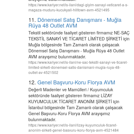
https://www.kariyer.net/is-ilani/dagi-giyim-sanayi-veticaret-a-s-
magaza-muduru-kucukyali-hilltown-avm-4521495
11.
Dönemsel Satış Danışmanı - Muğla
Rüya 48 Outlet AVM
Tekstil sektöründe faaliyet gösteren firmamız NE-SAÇ
TEKSTİL SANAYİ VE TİCARET LİMİTED ŞİRKETİ için
Muğla bölgesinde Tam Zamanlı olarak çalışacak
Dönemsel Satış Danışmanı - Muğla Rüya 48 Outlet
AVM arayışımız bulunmaktadır.
https://www.kariyer.net/is-ilani/ne-sac-tekstil-sanayi-ve-ticaret-
limited-sirketi-donemsel-satis-danismani-mugla-ruya-48-
outlet-av-4521502
12.
Genel Başvuru-Koru Florya AVM
Değerli Madenler ve Mamülleri / Kuyumculuk
sektöründe faaliyet gösteren firmamız LİZAY
KUYUMCULUK TİCARET ANONİM ŞİRKETİ için
İstanbul bölgesinde Tam Zamanlı olarak çalışacak
Genel Başvuru-Koru Florya AVM arayışımız
bulunmaktadır.
https://www.kariyer.net/is-ilani/lizay-kuyumculuk-ticaret-
anonim-sirketi-genel-basvuru-koru-florya-avm-4521484