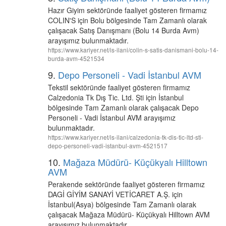
Hazır Giyim sektöründe faaliyet gösteren firmamız
COLIN'S için Bolu bölgesinde Tam Zamanlı olarak
çalışacak Satış Danışmanı (Bolu 14 Burda Avm)
arayışımız bulunmaktadır.
https://www.kariyer.net/is-ilani/colin-s-satis-danismani-bolu-14-
burda-avm-4521534
9.
Depo Personeli - Vadi İstanbul AVM
Tekstil sektöründe faaliyet gösteren firmamız
Calzedonia Tk Dış Tic. Ltd. Şti için İstanbul
bölgesinde Tam Zamanlı olarak çalışacak Depo
Personeli - Vadi İstanbul AVM arayışımız
bulunmaktadır.
https://www.kariyer.net/is-ilani/calzedonia-tk-dis-tic-ltd-sti-
depo-personeli-vadi-istanbul-avm-4521517
10.
Mağaza Müdürü- Küçükyalı Hilltown
AVM
Perakende sektöründe faaliyet gösteren firmamız
DAGİ GİYİM SANAYİ VETİCARET A.Ş. için
İstanbul(Asya) bölgesinde Tam Zamanlı olarak
çalışacak Mağaza Müdürü- Küçükyalı Hilltown AVM
arayışımız bulunmaktadır.