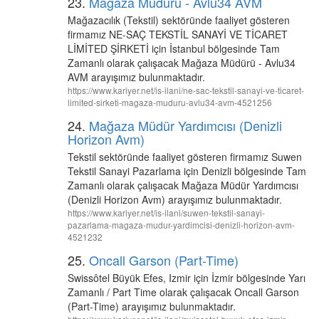
23.
Mağaza Müdürü - Avlu34 AVM
Mağazacılık (Tekstil) sektöründe faaliyet gösteren
firmamız NE-SAÇ TEKSTİL SANAYİ VE TİCARET
LİMİTED ŞİRKETİ için İstanbul bölgesinde Tam
Zamanlı olarak çalışacak Mağaza Müdürü - Avlu34
AVM arayışımız bulunmaktadır.
https://www.kariyer.net/is-ilani/ne-sac-tekstil-sanayi-ve-ticaret-
limited-sirketi-magaza-muduru-avlu34-avm-4521256
24.
Mağaza Müdür Yardımcısı (Denizli
Horizon Avm)
Tekstil sektöründe faaliyet gösteren firmamız Suwen
Tekstil Sanayi Pazarlama için Denizli bölgesinde Tam
Zamanlı olarak çalışacak Mağaza Müdür Yardımcısı
(Denizli Horizon Avm) arayışımız bulunmaktadır.
https://www.kariyer.net/is-ilani/suwen-tekstil-sanayi-
pazarlama-magaza-mudur-yardimcisi-denizli-horizon-avm-
4521232
25.
Oncall Garson (Part-Time)
Swissôtel Büyük Efes, Izmir için İzmir bölgesinde Yarı
Zamanlı / Part Time olarak çalışacak Oncall Garson
(Part-Time) arayışımız bulunmaktadır.