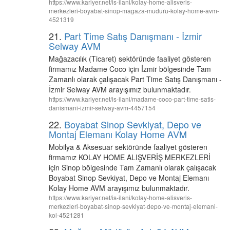
https://www.kariyer.net/is-ilani/kolay-home-alisveris-
merkezleri-boyabat-sinop-magaza-muduru-kolay-home-avm-
4521319
21.
Part Time Satış Danışmanı - İzmir
Selway AVM
Mağazacılık (Ticaret) sektöründe faaliyet gösteren
firmamız Madame Coco için İzmir bölgesinde Tam
Zamanlı olarak çalışacak Part Time Satış Danışmanı -
İzmir Selway AVM arayışımız bulunmaktadır.
https://www.kariyer.net/is-ilani/madame-coco-part-time-satis-
danismani-izmir-selway-avm-4457154
22.
Boyabat Sinop Sevkiyat, Depo ve
Montaj Elemanı Kolay Home AVM
Mobilya & Aksesuar sektöründe faaliyet gösteren
firmamız KOLAY HOME ALIŞVERİŞ MERKEZLERİ
için Sinop bölgesinde Tam Zamanlı olarak çalışacak
Boyabat Sinop Sevkiyat, Depo ve Montaj Elemanı
Kolay Home AVM arayışımız bulunmaktadır.
https://www.kariyer.net/is-ilani/kolay-home-alisveris-
merkezleri-boyabat-sinop-sevkiyat-depo-ve-montaj-elemani-
kol-4521281