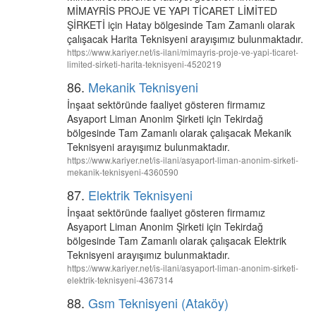
MİMAYRİS PROJE VE YAPI TİCARET LİMİTED
ŞİRKETİ için Hatay bölgesinde Tam Zamanlı olarak
çalışacak Harita Teknisyeni arayışımız bulunmaktadır.
https://www.kariyer.net/is-ilani/mimayris-proje-ve-yapi-ticaret-
limited-sirketi-harita-teknisyeni-4520219
86.
Mekanik Teknisyeni
İnşaat sektöründe faaliyet gösteren firmamız
Asyaport Liman Anonim Şirketi için Tekirdağ
bölgesinde Tam Zamanlı olarak çalışacak Mekanik
Teknisyeni arayışımız bulunmaktadır.
https://www.kariyer.net/is-ilani/asyaport-liman-anonim-sirketi-
mekanik-teknisyeni-4360590
87.
Elektrik Teknisyeni
İnşaat sektöründe faaliyet gösteren firmamız
Asyaport Liman Anonim Şirketi için Tekirdağ
bölgesinde Tam Zamanlı olarak çalışacak Elektrik
Teknisyeni arayışımız bulunmaktadır.
https://www.kariyer.net/is-ilani/asyaport-liman-anonim-sirketi-
elektrik-teknisyeni-4367314
88.
Gsm Teknisyeni (Ataköy)