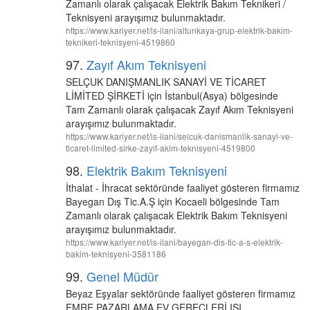
Zamanlı olarak çalışacak Elektrik Bakım Teknikeri /
Teknisyeni arayışımız bulunmaktadır.
https://www.kariyer.net/is-ilani/altunkaya-grup-elektrik-bakim-
teknikeri-teknisyeni-4519860
97.
Zayıf Akım Teknisyeni
SELÇUK DANIŞMANLIK SANAYİ VE TİCARET
LİMİTED ŞİRKETİ için İstanbul(Asya) bölgesinde
Tam Zamanlı olarak çalışacak Zayıf Akım Teknisyeni
arayışımız bulunmaktadır.
https://www.kariyer.net/is-ilani/selcuk-danismanlik-sanayi-ve-
ticaret-limited-sirke-zayif-akim-teknisyeni-4519800
98.
Elektrik Bakım Teknisyeni
İthalat - İhracat sektöründe faaliyet gösteren firmamız
Bayegan Dış Tic.A.Ş için Kocaeli bölgesinde Tam
Zamanlı olarak çalışacak Elektrik Bakım Teknisyeni
arayışımız bulunmaktadır.
https://www.kariyer.net/is-ilani/bayegan-dis-tic-a-s-elektrik-
bakim-teknisyeni-3581186
99.
Genel Müdür
Beyaz Eşyalar sektöründe faaliyet gösteren firmamız
EMRE PAZARLAMA EV GEREÇLERİ ISI