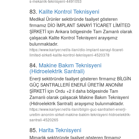
s-mekanik-teknisyeni-4491053
83.
Kalite Kontrol Teknisyeni
Medikal Ürünler sektöründe faaliyet gösteren
firmamız DİO İMPLANT SANAYİ TİCARET LİMİTED
ŞİRKETİ için Ankara bölgesinde Tam Zamanlı olarak
çalışacak Kalite Kontrol Teknisyeni arayışımız
bulunmaktadır.
https://www.kariyer.net/is-ilani/dio-implant-sanayi-ticaret-
limited-sirketi-kalite-kontrol-teknisyeni-4520378
84.
Makine Bakım Teknisyeni
(Hidroelektrik Santrali)
Enerji sektöründe faaliyet gösteren firmamız BİLGİN
GÜÇ SANTRALLERİ ENERJİ ÜRETİM ANONİM
ŞİRKETİ için Ordu +2 il daha bölgesinde Tam
Zamanlı olarak çalışacak Makine Bakım Teknisyeni
(Hidroelektrik Santrali) arayışımız bulunmaktadır.
https://www.kariyer.net/is-ilani/bilgin-guc-santralleri-enerji-
uretim-anonim-sirket-makine-bakim-teknisyeni-hidroelektrik-
santrali-4520265
85.
Harita Teknisyeni
Mimarlık sektöründe faaliyet gösteren firmamız