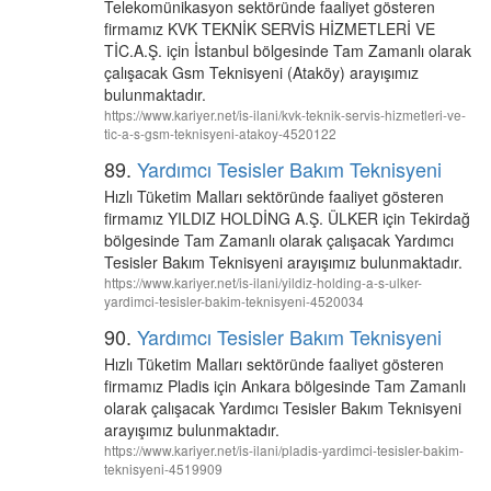
Telekomünikasyon sektöründe faaliyet gösteren
firmamız KVK TEKNİK SERVİS HİZMETLERİ VE
TİC.A.Ş. için İstanbul bölgesinde Tam Zamanlı olarak
çalışacak Gsm Teknisyeni (Ataköy) arayışımız
bulunmaktadır.
https://www.kariyer.net/is-ilani/kvk-teknik-servis-hizmetleri-ve-
tic-a-s-gsm-teknisyeni-atakoy-4520122
89.
Yardımcı Tesisler Bakım Teknisyeni
Hızlı Tüketim Malları sektöründe faaliyet gösteren
firmamız YILDIZ HOLDİNG A.Ş. ÜLKER için Tekirdağ
bölgesinde Tam Zamanlı olarak çalışacak Yardımcı
Tesisler Bakım Teknisyeni arayışımız bulunmaktadır.
https://www.kariyer.net/is-ilani/yildiz-holding-a-s-ulker-
yardimci-tesisler-bakim-teknisyeni-4520034
90.
Yardımcı Tesisler Bakım Teknisyeni
Hızlı Tüketim Malları sektöründe faaliyet gösteren
firmamız Pladis için Ankara bölgesinde Tam Zamanlı
olarak çalışacak Yardımcı Tesisler Bakım Teknisyeni
arayışımız bulunmaktadır.
https://www.kariyer.net/is-ilani/pladis-yardimci-tesisler-bakim-
teknisyeni-4519909