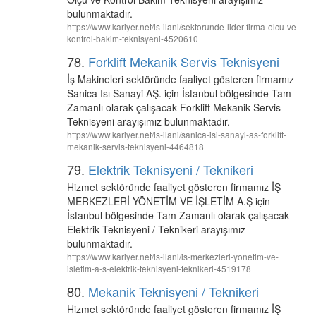
bulunmaktadır.
https://www.kariyer.net/is-ilani/sektorunde-lider-firma-olcu-ve-
kontrol-bakim-teknisyeni-4520610
78.
Forklift Mekanik Servis Teknisyeni
İş Makineleri sektöründe faaliyet gösteren firmamız
Sanica Isı Sanayi AŞ. için İstanbul bölgesinde Tam
Zamanlı olarak çalışacak Forklift Mekanik Servis
Teknisyeni arayışımız bulunmaktadır.
https://www.kariyer.net/is-ilani/sanica-isi-sanayi-as-forklift-
mekanik-servis-teknisyeni-4464818
79.
Elektrik Teknisyeni / Teknikeri
Hizmet sektöründe faaliyet gösteren firmamız İŞ
MERKEZLERİ YÖNETİM VE İŞLETİM A.Ş için
İstanbul bölgesinde Tam Zamanlı olarak çalışacak
Elektrik Teknisyeni / Teknikeri arayışımız
bulunmaktadır.
https://www.kariyer.net/is-ilani/is-merkezleri-yonetim-ve-
isletim-a-s-elektrik-teknisyeni-teknikeri-4519178
80.
Mekanik Teknisyeni / Teknikeri
Hizmet sektöründe faaliyet gösteren firmamız İŞ