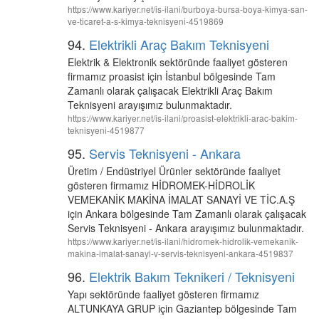
https://www.kariyer.net/is-ilani/burboya-bursa-boya-kimya-san-
ve-ticaret-a-s-kimya-teknisyeni-4519869
94.
Elektrikli Araç Bakım Teknisyeni
Elektrik & Elektronik sektöründe faaliyet gösteren
firmamız proasist için İstanbul bölgesinde Tam
Zamanlı olarak çalışacak Elektrikli Araç Bakım
Teknisyeni arayışımız bulunmaktadır.
https://www.kariyer.net/is-ilani/proasist-elektrikli-arac-bakim-
teknisyeni-4519877
95.
Servis Teknisyeni - Ankara
Üretim / Endüstriyel Ürünler sektöründe faaliyet
gösteren firmamız HİDROMEK-HİDROLİK
VEMEKANİK MAKİNA İMALAT SANAYİ VE TİC.A.Ş
için Ankara bölgesinde Tam Zamanlı olarak çalışacak
Servis Teknisyeni - Ankara arayışımız bulunmaktadır.
https://www.kariyer.net/is-ilani/hidromek-hidrolik-vemekanik-
makina-imalat-sanayi-v-servis-teknisyeni-ankara-4519837
96.
Elektrik Bakım Teknikeri / Teknisyeni
Yapı sektöründe faaliyet gösteren firmamız
ALTUNKAYA GRUP için Gaziantep bölgesinde Tam