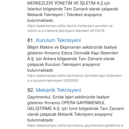
MERKEZLERİ YÖNETİM VE İŞLETİM A.Ş için
İstanbul bölgesinde Tam Zamanlı olarak çalışacak
Mekanik Teknisyeni / Teknikeri arayışımız
bulunmaktadır.
https://www.kariyer.net/is-ilani/is-merkezleri-yonetim-ve-
isletim-a-s-mekanik-teknisyeni-teknikeri-4519078
81.
Kurulum Teknisyeni
Bilişim Makine ve Ekipmanları sektöründe faaliyet
gösteren firmamız Edora Otomatik Kapı Sistemleri
A.Ş. için Ankara bölgesinde Tam Zamanlı olarak
çalışacak Kurulum Teknisyeni arayışımız
bulunmaktadır.
https://www.kariyer.net/is-ilani/edora-otomatik-kapi-sistemleri-
a-s-kurulum-teknisyeni-4520500
82.
Mekanik Teknisyeni
Gayrimenkul, Emlak İşleri sektöründe faaliyet
gösteren firmamız OPERA GAYRİMENKUL
GELİŞTİRME A.Ş. için İzmir bölgesinde Tam Zamanlı
olarak çalışacak Mekanik Teknisyeni arayışımız
bulunmaktadır.
https://www.kariyer.net/is-ilani/opera-gayrimenkul-gelistirme-a-