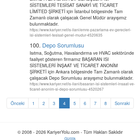
SİSTEMLERİ TESİSAT SANAYİ VE TİCARET
LİMİTED ŞİRKETİ için İstanbul bölgesinde Tam
Zamanlı olarak çalışacak Genel Müdür arayışımız
bulunmaktadır.
https://www.kariyer.net/is-ilani/emre-pazarlama-ev-gerecleri-
isi-sistemleri-tesisat-genel-mudur-4520635
100.
Depo Sorumlusu
Isıtma, Soğutma, Havalandırma ve HVAC sektöründe
faaliyet gösteren firmamız BAŞARAN ISI
SİSTEMLERİ İNŞAAT VE TİCARET ANONİM
ŞİRKETİ için Ankara bölgesinde Tam Zamanlı olarak
çalışacak Depo Sorumlusu arayışımız bulunmaktadır.
https://www.kariyer.net/is-ilani/basaran-isi-sistemleri-insaat-ve-
ticaret-anonim-si-depo-sorumlusu-4520267
Önceki
1
2
3
4
5
6
7
8
Sonraki
© 2008 - 2026 KariyerYolu.com - Tüm Hakları Saklıdır
Gizlilik