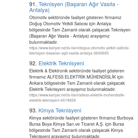
91.
Teknisyen (Başaran Ağır Vasıta -
Antalya)
Otomotiv sektöründe faaliyet gösteren firmamız
Doğuş Otomotiv Yetkili Satıcısı için Antalya
bölgesinde Tam Zamanlı olarak çalışacak Teknisyen
(Başaran Ağır Vasıta - Antalya) arayışımız
bulunmaktadır.
https://www.kariyer.net/is-ilani/dogus-otomotiv-yetkili-saticisi-
teknisyen-basaran-agir-vasita-antalya-3645693
92.
Elektrik Teknisyeni
Elektrik & Elektronik sektöründe faaliyet gösteren
firmamız ALFESS ELEKTRİK MÜHENDİSLİK için
Ankara bölgesinde Tam Zamanlı olarak çalışacak
Elektrik Teknisyeni arayışımız bulunmaktadır.
https://www.kariyer.net/is-ilani/alfess-elektrik-muhendislik-
elektrik-teknisyeni-4519929
93.
Kimya Teknisyeni
Kimya sektöründe faaliyet gösteren firmamız Burboya
Bursa Boya Kimya San.ve Ticaret A.Ş. için Bursa
bölgesinde Tam Zamanlı olarak çalışacak Kimya
Teknisyeni arayışımız bulunmaktadır.