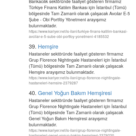
Bankacılık sektöründe faaliyet gösteren firmamız
Türkiye Finans Katılım Bankası için İstanbul (Tümü)
bölgesinde Tam Zamanlı olarak çalışacak Avcılar E-5
Şube - Obi Portföy Yönetmeni arayışımız
bulunmaktadır.
https://www.kariyer.net/is-ilani/turkiye-finans-katilim-bankasi-
avcilar-e-5-sube-obi-portfoy-yonetmeni-4185532
39.
Hemşire
Hastaneler sektöründe faaliyet gösteren firmamız
Grup Florence Nightingale Hastaneleri için İstanbul
(Tümü) bölgesinde Tam Zamanlı olarak çalışacak
Hemşire arayışımız bulunmaktadır.
https://www.kariyer.net/is-ilani/grup-florence-nightingale-
hastaneleri-hemsire-2379287
40.
Genel Yoğun Bakım Hemşiresi
Hastaneler sektöründe faaliyet gösteren firmamız
Grup Florence Nightingale Hastaneleri için İstanbul
(Tümü) bölgesinde Tam Zamanlı olarak çalışacak
Genel Yoğun Bakım Hemşiresi arayışımız
bulunmaktadır.
https://www.kariyer.net/is-ilani/grup-florence-nightingale-
hastaneleri-genel-yogun-bakim-hemsiresi-2379220