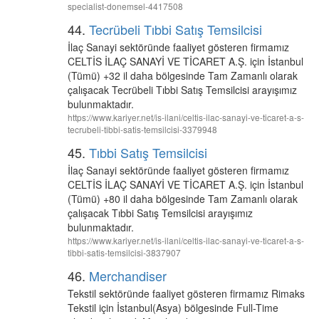
specialist-donemsel-4417508
44.
Tecrübeli Tıbbi Satış Temsilcisi
İlaç Sanayi sektöründe faaliyet gösteren firmamız
CELTİS İLAÇ SANAYİ VE TİCARET A.Ş. için İstanbul
(Tümü) +32 il daha bölgesinde Tam Zamanlı olarak
çalışacak Tecrübeli Tıbbi Satış Temsilcisi arayışımız
bulunmaktadır.
https://www.kariyer.net/is-ilani/celtis-ilac-sanayi-ve-ticaret-a-s-
tecrubeli-tibbi-satis-temsilcisi-3379948
45.
Tıbbi Satış Temsilcisi
İlaç Sanayi sektöründe faaliyet gösteren firmamız
CELTİS İLAÇ SANAYİ VE TİCARET A.Ş. için İstanbul
(Tümü) +80 il daha bölgesinde Tam Zamanlı olarak
çalışacak Tıbbi Satış Temsilcisi arayışımız
bulunmaktadır.
https://www.kariyer.net/is-ilani/celtis-ilac-sanayi-ve-ticaret-a-s-
tibbi-satis-temsilcisi-3837907
46.
Merchandiser
Tekstil sektöründe faaliyet gösteren firmamız Rimaks
Tekstil için İstanbul(Asya) bölgesinde Full-Time