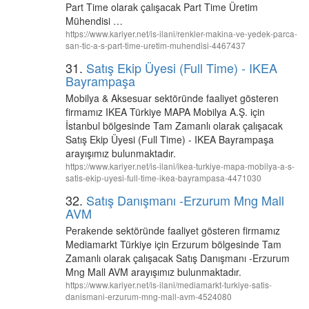
Part Time olarak çalışacak Part Time Üretim
Mühendisi …
https://www.kariyer.net/is-ilani/renkler-makina-ve-yedek-parca-
san-tic-a-s-part-time-uretim-muhendisi-4467437
31.
Satış Ekip Üyesi (Full Time) - IKEA
Bayrampaşa
Mobilya & Aksesuar sektöründe faaliyet gösteren
firmamız IKEA Türkiye MAPA Mobilya A.Ş. için
İstanbul bölgesinde Tam Zamanlı olarak çalışacak
Satış Ekip Üyesi (Full Time) - IKEA Bayrampaşa
arayışımız bulunmaktadır.
https://www.kariyer.net/is-ilani/ikea-turkiye-mapa-mobilya-a-s-
satis-ekip-uyesi-full-time-ikea-bayrampasa-4471030
32.
Satış Danışmanı -Erzurum Mng Mall
AVM
Perakende sektöründe faaliyet gösteren firmamız
Mediamarkt Türkiye için Erzurum bölgesinde Tam
Zamanlı olarak çalışacak Satış Danışmanı -Erzurum
Mng Mall AVM arayışımız bulunmaktadır.
https://www.kariyer.net/is-ilani/mediamarkt-turkiye-satis-
danismani-erzurum-mng-mall-avm-4524080