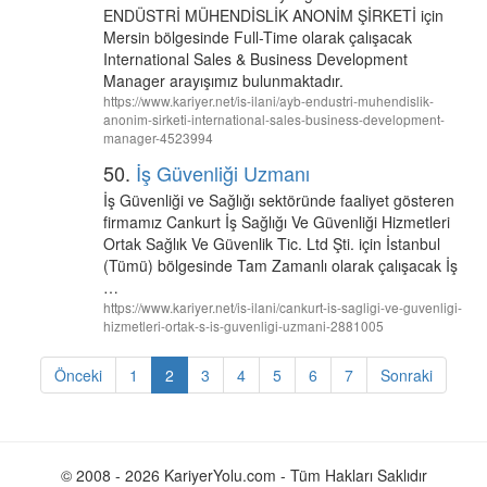
ENDÜSTRİ MÜHENDİSLİK ANONİM ŞİRKETİ için
Mersin bölgesinde Full-Time olarak çalışacak
International Sales & Business Development
Manager arayışımız bulunmaktadır.
https://www.kariyer.net/is-ilani/ayb-endustri-muhendislik-
anonim-sirketi-international-sales-business-development-
manager-4523994
50.
İş Güvenliği Uzmanı
İş Güvenliği ve Sağlığı sektöründe faaliyet gösteren
firmamız Cankurt İş Sağlığı Ve Güvenliği Hizmetleri
Ortak Sağlık Ve Güvenlik Tic. Ltd Şti. için İstanbul
(Tümü) bölgesinde Tam Zamanlı olarak çalışacak İş
…
https://www.kariyer.net/is-ilani/cankurt-is-sagligi-ve-guvenligi-
hizmetleri-ortak-s-is-guvenligi-uzmani-2881005
Önceki
1
2
3
4
5
6
7
Sonraki
© 2008 - 2026 KariyerYolu.com - Tüm Hakları Saklıdır