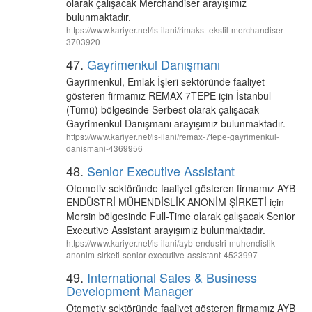
olarak çalışacak Merchandiser arayışımız
bulunmaktadır.
https://www.kariyer.net/is-ilani/rimaks-tekstil-merchandiser-
3703920
47.
Gayrimenkul Danışmanı
Gayrimenkul, Emlak İşleri sektöründe faaliyet
gösteren firmamız REMAX 7TEPE için İstanbul
(Tümü) bölgesinde Serbest olarak çalışacak
Gayrimenkul Danışmanı arayışımız bulunmaktadır.
https://www.kariyer.net/is-ilani/remax-7tepe-gayrimenkul-
danismani-4369956
48.
Senior Executive Assistant
Otomotiv sektöründe faaliyet gösteren firmamız AYB
ENDÜSTRİ MÜHENDİSLİK ANONİM ŞİRKETİ için
Mersin bölgesinde Full-Time olarak çalışacak Senior
Executive Assistant arayışımız bulunmaktadır.
https://www.kariyer.net/is-ilani/ayb-endustri-muhendislik-
anonim-sirketi-senior-executive-assistant-4523997
49.
International Sales & Business
Development Manager
Otomotiv sektöründe faaliyet gösteren firmamız AYB