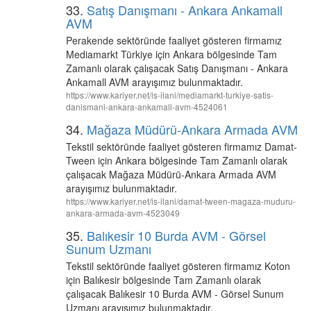
33.
Satış Danışmanı - Ankara Ankamall
AVM
Perakende sektöründe faaliyet gösteren firmamız
Mediamarkt Türkiye için Ankara bölgesinde Tam
Zamanlı olarak çalışacak Satış Danışmanı - Ankara
Ankamall AVM arayışımız bulunmaktadır.
https://www.kariyer.net/is-ilani/mediamarkt-turkiye-satis-
danismani-ankara-ankamall-avm-4524061
34.
Mağaza Müdürü-Ankara Armada AVM
Tekstil sektöründe faaliyet gösteren firmamız Damat-
Tween için Ankara bölgesinde Tam Zamanlı olarak
çalışacak Mağaza Müdürü-Ankara Armada AVM
arayışımız bulunmaktadır.
https://www.kariyer.net/is-ilani/damat-tween-magaza-muduru-
ankara-armada-avm-4523049
35.
Balıkesir 10 Burda AVM - Görsel
Sunum Uzmanı
Tekstil sektöründe faaliyet gösteren firmamız Koton
için Balıkesir bölgesinde Tam Zamanlı olarak
çalışacak Balıkesir 10 Burda AVM - Görsel Sunum
Uzmanı arayışımız bulunmaktadır.