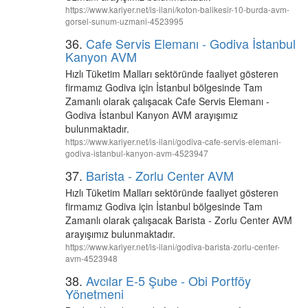
https://www.kariyer.net/is-ilani/koton-balikesir-10-burda-avm-
gorsel-sunum-uzmani-4523995
36.
Cafe Servis Elemanı - Godiva İstanbul
Kanyon AVM
Hızlı Tüketim Malları sektöründe faaliyet gösteren
firmamız Godiva için İstanbul bölgesinde Tam
Zamanlı olarak çalışacak Cafe Servis Elemanı -
Godiva İstanbul Kanyon AVM arayışımız
bulunmaktadır.
https://www.kariyer.net/is-ilani/godiva-cafe-servis-elemani-
godiva-istanbul-kanyon-avm-4523947
37.
Barista - Zorlu Center AVM
Hızlı Tüketim Malları sektöründe faaliyet gösteren
firmamız Godiva için İstanbul bölgesinde Tam
Zamanlı olarak çalışacak Barista - Zorlu Center AVM
arayışımız bulunmaktadır.
https://www.kariyer.net/is-ilani/godiva-barista-zorlu-center-
avm-4523948
38.
Avcılar E-5 Şube - Obi Portföy
Yönetmeni