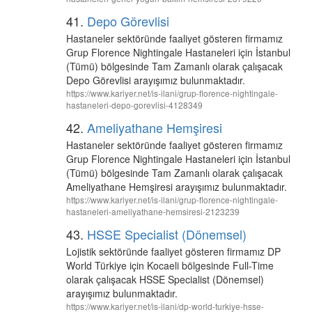
41.
Depo Görevlisi
Hastaneler sektöründe faaliyet gösteren firmamız
Grup Florence Nightingale Hastaneleri için İstanbul
(Tümü) bölgesinde Tam Zamanlı olarak çalışacak
Depo Görevlisi arayışımız bulunmaktadır.
https://www.kariyer.net/is-ilani/grup-florence-nightingale-
hastaneleri-depo-gorevlisi-4128349
42.
Ameliyathane Hemşiresi
Hastaneler sektöründe faaliyet gösteren firmamız
Grup Florence Nightingale Hastaneleri için İstanbul
(Tümü) bölgesinde Tam Zamanlı olarak çalışacak
Ameliyathane Hemşiresi arayışımız bulunmaktadır.
https://www.kariyer.net/is-ilani/grup-florence-nightingale-
hastaneleri-ameliyathane-hemsiresi-2123239
43.
HSSE Specialist (Dönemsel)
Lojistik sektöründe faaliyet gösteren firmamız DP
World Türkiye için Kocaeli bölgesinde Full-Time
olarak çalışacak HSSE Specialist (Dönemsel)
arayışımız bulunmaktadır.
https://www.kariyer.net/is-ilani/dp-world-turkiye-hsse-