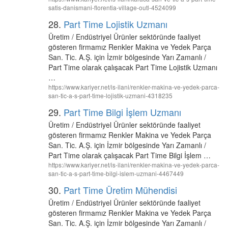
satis-danismani-florentia-village-outl-4524099
28.
Part Time Lojistik Uzmanı
Üretim / Endüstriyel Ürünler sektöründe faaliyet
gösteren firmamız Renkler Makina ve Yedek Parça
San. Tic. A.Ş. için İzmir bölgesinde Yarı Zamanlı /
Part Time olarak çalışacak Part Time Lojistik Uzmanı
…
https://www.kariyer.net/is-ilani/renkler-makina-ve-yedek-parca-
san-tic-a-s-part-time-lojistik-uzmani-4318235
29.
Part Time Bilgi İşlem Uzmanı
Üretim / Endüstriyel Ürünler sektöründe faaliyet
gösteren firmamız Renkler Makina ve Yedek Parça
San. Tic. A.Ş. için İzmir bölgesinde Yarı Zamanlı /
Part Time olarak çalışacak Part Time Bilgi İşlem …
https://www.kariyer.net/is-ilani/renkler-makina-ve-yedek-parca-
san-tic-a-s-part-time-bilgi-islem-uzmani-4467449
30.
Part Time Üretim Mühendisi
Üretim / Endüstriyel Ürünler sektöründe faaliyet
gösteren firmamız Renkler Makina ve Yedek Parça
San. Tic. A.Ş. için İzmir bölgesinde Yarı Zamanlı /