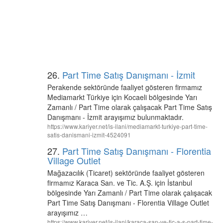
26.
Part Time Satış Danışmanı - İzmit
Perakende sektöründe faaliyet gösteren firmamız
Mediamarkt Türkiye için Kocaeli bölgesinde Yarı
Zamanlı / Part Time olarak çalışacak Part Time Satış
Danışmanı - İzmit arayışımız bulunmaktadır.
https://www.kariyer.net/is-ilani/mediamarkt-turkiye-part-time-
satis-danismani-izmit-4524091
27.
Part Time Satış Danışmanı - Florentia
Village Outlet
Mağazacılık (Ticaret) sektöründe faaliyet gösteren
firmamız Karaca San. ve Tic. A.Ş. için İstanbul
bölgesinde Yarı Zamanlı / Part Time olarak çalışacak
Part Time Satış Danışmanı - Florentia Village Outlet
arayışımız …
https://www.kariyer.net/is-ilani/karaca-san-ve-tic-a-s-part-time-