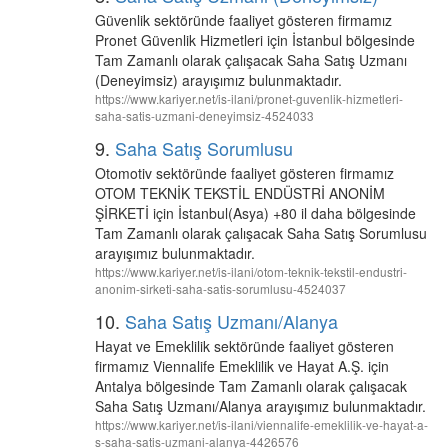
Güvenlik sektöründe faaliyet gösteren firmamız
Pronet Güvenlik Hizmetleri için İstanbul bölgesinde
Tam Zamanlı olarak çalışacak Saha Satış Uzmanı
(Deneyimsiz) arayışımız bulunmaktadır.
https://www.kariyer.net/is-ilani/pronet-guvenlik-hizmetleri-
saha-satis-uzmani-deneyimsiz-4524033
9.
Saha Satış Sorumlusu
Otomotiv sektöründe faaliyet gösteren firmamız
OTOM TEKNİK TEKSTİL ENDÜSTRİ ANONİM
ŞİRKETİ için İstanbul(Asya) +80 il daha bölgesinde
Tam Zamanlı olarak çalışacak Saha Satış Sorumlusu
arayışımız bulunmaktadır.
https://www.kariyer.net/is-ilani/otom-teknik-tekstil-endustri-
anonim-sirketi-saha-satis-sorumlusu-4524037
10.
Saha Satış Uzmanı/Alanya
Hayat ve Emeklilik sektöründe faaliyet gösteren
firmamız Viennalife Emeklilik ve Hayat A.Ş. için
Antalya bölgesinde Tam Zamanlı olarak çalışacak
Saha Satış Uzmanı/Alanya arayışımız bulunmaktadır.
https://www.kariyer.net/is-ilani/viennalife-emeklilik-ve-hayat-a-
s-saha-satis-uzmani-alanya-4426576