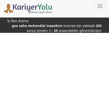
Toggl
navig
İş İlanı Arama
ges saha muhendisi inspektor
araması için yaklaşık
200
sonuç içinden
1 - 25
arasındakiler görüntüleniyor