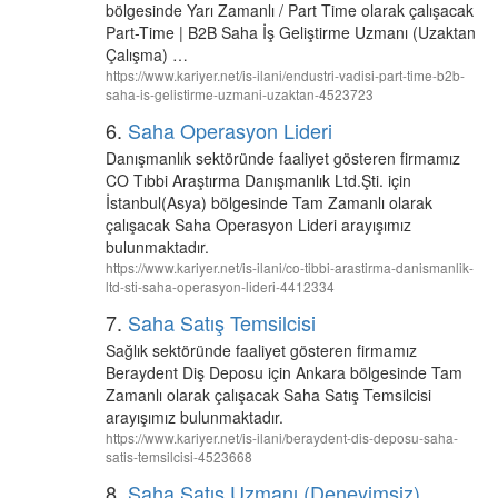
bölgesinde Yarı Zamanlı / Part Time olarak çalışacak
Part-Time | B2B Saha İş Geliştirme Uzmanı (Uzaktan
Çalışma) …
https://www.kariyer.net/is-ilani/endustri-vadisi-part-time-b2b-
saha-is-gelistirme-uzmani-uzaktan-4523723
6.
Saha Operasyon Lideri
Danışmanlık sektöründe faaliyet gösteren firmamız
CO Tıbbi Araştırma Danışmanlık Ltd.Şti. için
İstanbul(Asya) bölgesinde Tam Zamanlı olarak
çalışacak Saha Operasyon Lideri arayışımız
bulunmaktadır.
https://www.kariyer.net/is-ilani/co-tibbi-arastirma-danismanlik-
ltd-sti-saha-operasyon-lideri-4412334
7.
Saha Satış Temsilcisi
Sağlık sektöründe faaliyet gösteren firmamız
Beraydent Diş Deposu için Ankara bölgesinde Tam
Zamanlı olarak çalışacak Saha Satış Temsilcisi
arayışımız bulunmaktadır.
https://www.kariyer.net/is-ilani/beraydent-dis-deposu-saha-
satis-temsilcisi-4523668
8.
Saha Satış Uzmanı (Deneyimsiz)