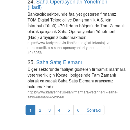
24.
Saha Operasyonları Yönetmeni -
(Hadi)
Bankacılık sektöründe faaliyet gösteren firmamız
TOM Digital Teknoloji ve Danışmanlık A.Ş. için
İstanbul (Tümü) +79 il daha bölgesinde Tam Zamanlı
olarak çalışacak Saha Operasyonları Yönetmeni -
(Hadi) arayışımız bulunmaktadır.
https://www.kariyer.net/is-ilani/tom-digital-teknoloji-ve-
danismanlik-a-s-saha-operasyonlari-yonetmeni-hadi-
4043056
25.
Saha Satış Elemanı
Diğer sektöründe faaliyet gösteren firmamız marmara
veterinerlik için Kocaeli bölgesinde Tam Zamanlı
olarak çalışacak Saha Satış Elemanı arayışımız
bulunmaktadır.
https://www.kariyer.net/is-ilani/marmara-veterinerlik-saha-
satis-elemani-4523560
1
2
3
4
5
6
Sonraki