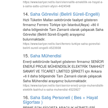
https://www.kariyer.net/is-ilani/viennalife-emeklilik-ve-hayat-a-
s-saha-satis-uzmani-afyon-4424548
14.
Saha Görevlisi (Belirli Süreli-Engelli)
Hızlı Tüketim Malları sektöründe faaliyet gösteren
firmamız Ferrero Türkiye için İstanbul(Asya) +80 il
daha bölgesinde Tam Zamanlı olarak çalışacak Saha
Görevlisi (Belirli Süreli-Engelli) arayışımız
bulunmaktadır.
https://www.kariyer.net/is-ilani/ferrero-turkiye-saha-gorevlisi-
belirli-sureli-engelli-4523938
15.
Saha Mühendisi
Enerji sektöründe faaliyet gösteren firmamız SENİOR
ENERJİ PROJE MÜHENDİSLİK ELEKTRİK TAAHHÜT
SANAYİ VE TİCARET LİMİTED ŞİRKETİ için Ankara
+6 il daha bölgesinde Tam Zamanlı olarak çalışacak
Saha Mühendisi arayışımız bulunmaktadır.
https://www.kariyer.net/is-ilani/senior-enerji-proje-muhendislik-
elektrik-taahhut-s-saha-muhendisi-4523927
16.
Saha Satış Personeli ( Bes + Hayat
Sigortası )
PRIME FON SİGORTA ARACILIK HİZMETLERİ