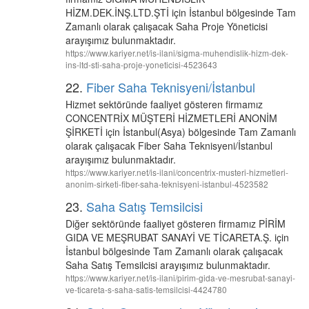
HİZM.DEK.İNŞ.LTD.ŞTİ için İstanbul bölgesinde Tam
Zamanlı olarak çalışacak Saha Proje Yöneticisi
arayışımız bulunmaktadır.
https://www.kariyer.net/is-ilani/sigma-muhendislik-hizm-dek-
ins-ltd-sti-saha-proje-yoneticisi-4523643
22.
Fiber Saha Teknisyeni/İstanbul
Hizmet sektöründe faaliyet gösteren firmamız
CONCENTRİX MÜŞTERİ HİZMETLERİ ANONİM
ŞİRKETİ için İstanbul(Asya) bölgesinde Tam Zamanlı
olarak çalışacak Fiber Saha Teknisyeni/İstanbul
arayışımız bulunmaktadır.
https://www.kariyer.net/is-ilani/concentrix-musteri-hizmetleri-
anonim-sirketi-fiber-saha-teknisyeni-istanbul-4523582
23.
Saha Satış Temsilcisi
Diğer sektöründe faaliyet gösteren firmamız PİRİM
GIDA VE MEŞRUBAT SANAYİ VE TİCARETA.Ş. için
İstanbul bölgesinde Tam Zamanlı olarak çalışacak
Saha Satış Temsilcisi arayışımız bulunmaktadır.
https://www.kariyer.net/is-ilani/pirim-gida-ve-mesrubat-sanayi-
ve-ticareta-s-saha-satis-temsilcisi-4424780