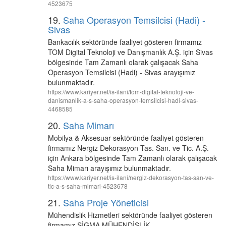
4523675
19.
Saha Operasyon Temsilcisi (Hadi) -
Sivas
Bankacılık sektöründe faaliyet gösteren firmamız
TOM Digital Teknoloji ve Danışmanlık A.Ş. için Sivas
bölgesinde Tam Zamanlı olarak çalışacak Saha
Operasyon Temsilcisi (Hadi) - Sivas arayışımız
bulunmaktadır.
https://www.kariyer.net/is-ilani/tom-digital-teknoloji-ve-
danismanlik-a-s-saha-operasyon-temsilcisi-hadi-sivas-
4468585
20.
Saha Mimarı
Mobilya & Aksesuar sektöründe faaliyet gösteren
firmamız Nergiz Dekorasyon Tas. San. ve Tic. A.Ş.
için Ankara bölgesinde Tam Zamanlı olarak çalışacak
Saha Mimarı arayışımız bulunmaktadır.
https://www.kariyer.net/is-ilani/nergiz-dekorasyon-tas-san-ve-
tic-a-s-saha-mimari-4523678
21.
Saha Proje Yöneticisi
Mühendislik Hizmetleri sektöründe faaliyet gösteren
firmamız SİGMA MÜHENDİSLİK