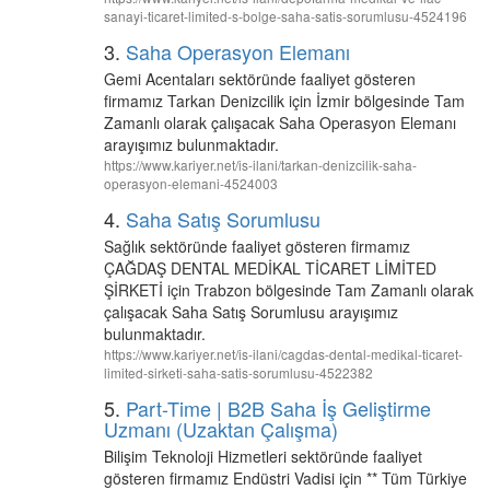
sanayi-ticaret-limited-s-bolge-saha-satis-sorumlusu-4524196
3.
Saha Operasyon Elemanı
Gemi Acentaları sektöründe faaliyet gösteren
firmamız Tarkan Denizcilik için İzmir bölgesinde Tam
Zamanlı olarak çalışacak Saha Operasyon Elemanı
arayışımız bulunmaktadır.
https://www.kariyer.net/is-ilani/tarkan-denizcilik-saha-
operasyon-elemani-4524003
4.
Saha Satış Sorumlusu
Sağlık sektöründe faaliyet gösteren firmamız
ÇAĞDAŞ DENTAL MEDİKAL TİCARET LİMİTED
ŞİRKETİ için Trabzon bölgesinde Tam Zamanlı olarak
çalışacak Saha Satış Sorumlusu arayışımız
bulunmaktadır.
https://www.kariyer.net/is-ilani/cagdas-dental-medikal-ticaret-
limited-sirketi-saha-satis-sorumlusu-4522382
5.
Part-Time | B2B Saha İş Geliştirme
Uzmanı (Uzaktan Çalışma)
Bilişim Teknoloji Hizmetleri sektöründe faaliyet
gösteren firmamız Endüstri Vadisi için ** Tüm Türkiye