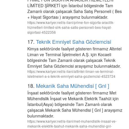
LİMİTED ŞİRKETİ için İstanbul bölgesinde Tam
Zamanlı olarak çalışacak Saha Satış Personeli ( Bes
+ Hayat Sigortası ) arayışımız bulunmaktadır.
https://www.kariyer.net/is-ilani/prime-fon-sigorta-aracilik-
hizmetleri-limited-sirk-saha-satis-personeli-bes-hayat-
sigortasi-4522356
17.
Teknik Emniyet Saha Gözlemcisi
Kimya sektöründe faaliyet gösteren firmamız Altıntel
Liman ve Terminal İşletmeleri A.Ş. için Kocaeli
bölgesinde Tam Zamanlı olarak çalışacak Teknik
Emniyet Saha Gözlemcisi arayışımız bulunmaktadır.
https://www.kariyer.net/is-ilani/altintel-liman-ve-terminal-
isletmeleri-a-s-teknik-emniyet-saha-gozlemcisi-4523724
18.
Mekanik Saha Mühendisi [ Gnl ]
İnşaat sektöründe faaliyet gösteren firmamız Met
Mühendislik İnşaat ve Mekanik Elektrik Taahüt için
İstanbul(Asya) bölgesinde Tam Zamanlı olarak
çalışacak Mekanik Saha Mühendisi [ Gnl ] arayışımız
bulunmaktadır.
https://www.kariyer.net/is-ilani/met-muhendislik-insaat-ve-
mekanik-elektrik-taahut-mekanik-saha-muhendisi-gnl-