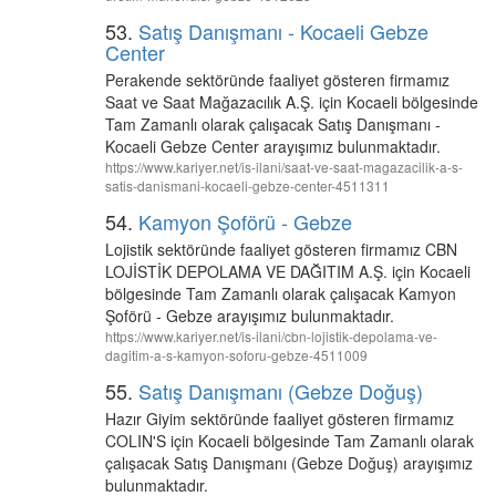
53.
Satış Danışmanı - Kocaeli Gebze
Center
Perakende sektöründe faaliyet gösteren firmamız
Saat ve Saat Mağazacılık A.Ş. için Kocaeli bölgesinde
Tam Zamanlı olarak çalışacak Satış Danışmanı -
Kocaeli Gebze Center arayışımız bulunmaktadır.
https://www.kariyer.net/is-ilani/saat-ve-saat-magazacilik-a-s-
satis-danismani-kocaeli-gebze-center-4511311
54.
Kamyon Şoförü - Gebze
Lojistik sektöründe faaliyet gösteren firmamız CBN
LOJİSTİK DEPOLAMA VE DAĞITIM A.Ş. için Kocaeli
bölgesinde Tam Zamanlı olarak çalışacak Kamyon
Şoförü - Gebze arayışımız bulunmaktadır.
https://www.kariyer.net/is-ilani/cbn-lojistik-depolama-ve-
dagitim-a-s-kamyon-soforu-gebze-4511009
55.
Satış Danışmanı (Gebze Doğuş)
Hazır Giyim sektöründe faaliyet gösteren firmamız
COLIN'S için Kocaeli bölgesinde Tam Zamanlı olarak
çalışacak Satış Danışmanı (Gebze Doğuş) arayışımız
bulunmaktadır.