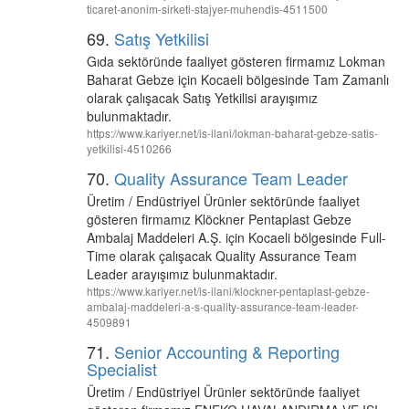
ticaret-anonim-sirketi-stajyer-muhendis-4511500
69.
Satış Yetkilisi
Gıda sektöründe faaliyet gösteren firmamız Lokman
Baharat Gebze için Kocaeli bölgesinde Tam Zamanlı
olarak çalışacak Satış Yetkilisi arayışımız
bulunmaktadır.
https://www.kariyer.net/is-ilani/lokman-baharat-gebze-satis-
yetkilisi-4510266
70.
Quality Assurance Team Leader
Üretim / Endüstriyel Ürünler sektöründe faaliyet
gösteren firmamız Klöckner Pentaplast Gebze
Ambalaj Maddeleri A.Ş. için Kocaeli bölgesinde Full-
Time olarak çalışacak Quality Assurance Team
Leader arayışımız bulunmaktadır.
https://www.kariyer.net/is-ilani/klockner-pentaplast-gebze-
ambalaj-maddeleri-a-s-quality-assurance-team-leader-
4509891
71.
Senior Accounting & Reporting
Specialist
Üretim / Endüstriyel Ürünler sektöründe faaliyet