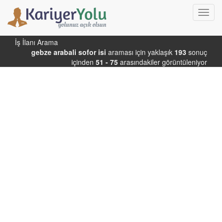
Toggl
navig
İş İlanı Arama
gebze arabali sofor isi
araması için yaklaşık
193
sonuç
içinden
51 - 75
arasındakiler görüntüleniyor