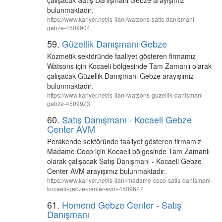
çalışacak Satış Danışmanı Gebze arayışımız
bulunmaktadır.
https://www.kariyer.net/is-ilani/watsons-satis-danismani-
gebze-4509904
59.
Güzellik Danışmanı Gebze
Kozmetik sektöründe faaliyet gösteren firmamız
Watsons için Kocaeli bölgesinde Tam Zamanlı olarak
çalışacak Güzellik Danışmanı Gebze arayışımız
bulunmaktadır.
https://www.kariyer.net/is-ilani/watsons-guzellik-danismani-
gebze-4509923
60.
Satış Danışmanı - Kocaeli Gebze
Center AVM
Perakende sektöründe faaliyet gösteren firmamız
Madame Coco için Kocaeli bölgesinde Tam Zamanlı
olarak çalışacak Satış Danışmanı - Kocaeli Gebze
Center AVM arayışımız bulunmaktadır.
https://www.kariyer.net/is-ilani/madame-coco-satis-danismani-
kocaeli-gebze-center-avm-4509627
61.
Homend Gebze Center - Satış
Danışmanı