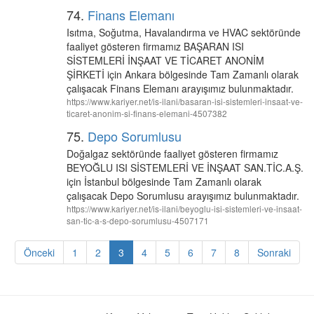
74.
Finans Elemanı
Isıtma, Soğutma, Havalandırma ve HVAC sektöründe
faaliyet gösteren firmamız BAŞARAN ISI
SİSTEMLERİ İNŞAAT VE TİCARET ANONİM
ŞİRKETİ için Ankara bölgesinde Tam Zamanlı olarak
çalışacak Finans Elemanı arayışımız bulunmaktadır.
https://www.kariyer.net/is-ilani/basaran-isi-sistemleri-insaat-ve-
ticaret-anonim-si-finans-elemani-4507382
75.
Depo Sorumlusu
Doğalgaz sektöründe faaliyet gösteren firmamız
BEYOĞLU ISI SİSTEMLERİ VE İNŞAAT SAN.TİC.A.Ş.
için İstanbul bölgesinde Tam Zamanlı olarak
çalışacak Depo Sorumlusu arayışımız bulunmaktadır.
https://www.kariyer.net/is-ilani/beyoglu-isi-sistemleri-ve-insaat-
san-tic-a-s-depo-sorumlusu-4507171
Önceki
1
2
3
4
5
6
7
8
Sonraki