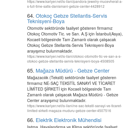
https://www.kariyer.net/is-ilani/pandora-jewelry-mucevherat-a-
s-full-time-satis-danismani-gebze-center-4428912
64.
Otokoç Gebze Stellantis-Servis
Teknisyeni-Boya
Otomotiv sektöründe faaliyet gösteren firmamız
Otokoç Otomotiv Tic. ve San. A.Ş için İstanbul(Asya),
Kocaeli bölgesinde Tam Zamanlı olarak çalışacak
Otokoç Gebze Stellantis-Servis Teknisyeni-Boya
arayışımız bulunmaktadır.
https://www.kariyer.net/is-ilani/otokoc-otomotiv-tic-ve-san-a-s-
otokoc-gebze-stellantis-servis-teknisyeni-boya-4508505
65.
Mağaza Müdürü - Gebze Center
Mağazacılık (Tekstil) sektöründe faaliyet gösteren
firmamız NE-SAÇ TEKSTİL SANAYİ VE TİCARET
LİMİTED ŞİRKETİ için Kocaeli bölgesinde Tam
Zamanlı olarak çalışacak Mağaza Müdürü - Gebze
Center arayışımız bulunmaktadır.
https://www.kariyer.net/is-ilani/ne-sac-tekstil-sanayi-ve-ticaret-
limited-sirketi-magaza-muduru-gebze-center-4507516
66.
Elektrik Elektronik Mühendisi
Isıtma, Havalandırma ve Klima sektöründe faaliyet