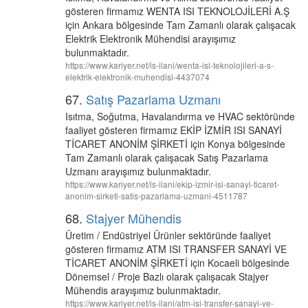
gösteren firmamız WENTA ISI TEKNOLOJİLERİ A.Ş
için Ankara bölgesinde Tam Zamanlı olarak çalışacak
Elektrik Elektronik Mühendisi arayışımız
bulunmaktadır.
https://www.kariyer.net/is-ilani/wenta-isi-teknolojileri-a-s-
elektrik-elektronik-muhendisi-4437074
67.
Satış Pazarlama Uzmanı
Isıtma, Soğutma, Havalandırma ve HVAC sektöründe
faaliyet gösteren firmamız EKİP İZMİR ISI SANAYİ
TİCARET ANONİM ŞİRKETİ için Konya bölgesinde
Tam Zamanlı olarak çalışacak Satış Pazarlama
Uzmanı arayışımız bulunmaktadır.
https://www.kariyer.net/is-ilani/ekip-izmir-isi-sanayi-ticaret-
anonim-sirketi-satis-pazarlama-uzmani-4511787
68.
Stajyer Mühendis
Üretim / Endüstriyel Ürünler sektöründe faaliyet
gösteren firmamız ATM ISI TRANSFER SANAYİ VE
TİCARET ANONİM ŞİRKETİ için Kocaeli bölgesinde
Dönemsel / Proje Bazlı olarak çalışacak Stajyer
Mühendis arayışımız bulunmaktadır.
https://www.kariyer.net/is-ilani/atm-isi-transfer-sanayi-ve-