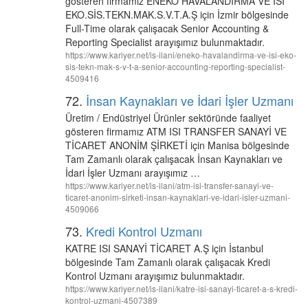
gösteren firmamız ENEKO HAVALANDIRMA VE ISI
EKO.SİS.TEKN.MAK.S.V.T.A.Ş için İzmir bölgesinde
Full-Time olarak çalışacak Senior Accounting &
Reporting Specialist arayışımız bulunmaktadır.
https://www.kariyer.net/is-ilani/eneko-havalandirma-ve-isi-eko-
sis-tekn-mak-s-v-t-a-senior-accounting-reporting-specialist-
4509416
72.
İnsan Kaynakları ve İdari İşler Uzmanı
Üretim / Endüstriyel Ürünler sektöründe faaliyet
gösteren firmamız ATM ISI TRANSFER SANAYİ VE
TİCARET ANONİM ŞİRKETİ için Manisa bölgesinde
Tam Zamanlı olarak çalışacak İnsan Kaynakları ve
İdari İşler Uzmanı arayışımız …
https://www.kariyer.net/is-ilani/atm-isi-transfer-sanayi-ve-
ticaret-anonim-sirketi-insan-kaynaklari-ve-idari-isler-uzmani-
4509066
73.
Kredi Kontrol Uzmanı
KATRE ISI SANAYİ TİCARET A.Ş için İstanbul
bölgesinde Tam Zamanlı olarak çalışacak Kredi
Kontrol Uzmanı arayışımız bulunmaktadır.
https://www.kariyer.net/is-ilani/katre-isi-sanayi-ticaret-a-s-kredi-
kontrol-uzmani-4507389