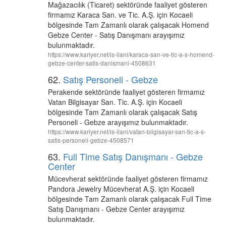
Mağazacılık (Ticaret) sektöründe faaliyet gösteren
firmamız Karaca San. ve Tic. A.Ş. için Kocaeli
bölgesinde Tam Zamanlı olarak çalışacak Homend
Gebze Center - Satış Danışmanı arayışımız
bulunmaktadır.
https://www.kariyer.net/is-ilani/karaca-san-ve-tic-a-s-homend-
gebze-center-satis-danismani-4508631
62.
Satış Personeli - Gebze
Perakende sektöründe faaliyet gösteren firmamız
Vatan Bilgisayar San. Tic. A.Ş. için Kocaeli
bölgesinde Tam Zamanlı olarak çalışacak Satış
Personeli - Gebze arayışımız bulunmaktadır.
https://www.kariyer.net/is-ilani/vatan-bilgisayar-san-tic-a-s-
satis-personeli-gebze-4508571
63.
Full Time Satış Danışmanı - Gebze
Center
Mücevherat sektöründe faaliyet gösteren firmamız
Pandora Jewelry Mücevherat A.Ş. için Kocaeli
bölgesinde Tam Zamanlı olarak çalışacak Full Time
Satış Danışmanı - Gebze Center arayışımız
bulunmaktadır.