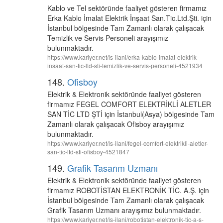
Kablo ve Tel sektöründe faaliyet gösteren firmamız
Erka Kablo İmalat Elektrik İnşaat San.Tic.Ltd.Şti. için
İstanbul bölgesinde Tam Zamanlı olarak çalışacak
Temizlik ve Servis Personeli arayışımız
bulunmaktadır.
https://www.kariyer.net/is-ilani/erka-kablo-imalat-elektrik-
insaat-san-tic-ltd-sti-temizlik-ve-servis-personeli-4521934
148.
Ofisboy
Elektrik & Elektronik sektöründe faaliyet gösteren
firmamız FEGEL COMFORT ELEKTRİKLİ ALETLER
SAN TİC LTD ŞTİ için İstanbul(Asya) bölgesinde Tam
Zamanlı olarak çalışacak Ofisboy arayışımız
bulunmaktadır.
https://www.kariyer.net/is-ilani/fegel-comfort-elektrikli-aletler-
san-tic-ltd-sti-ofisboy-4521847
149.
Grafik Tasarım Uzmanı
Elektrik & Elektronik sektöründe faaliyet gösteren
firmamız ROBOTİSTAN ELEKTRONİK TİC. A.Ş. için
İstanbul bölgesinde Tam Zamanlı olarak çalışacak
Grafik Tasarım Uzmanı arayışımız bulunmaktadır.
https://www.kariyer.net/is-ilani/robotistan-elektronik-tic-a-s-