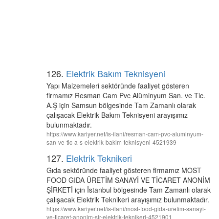
126.
Elektrik Bakım Teknisyeni
Yapı Malzemeleri sektöründe faaliyet gösteren
firmamız Resman Cam Pvc Alüminyum San. ve Tic.
A.Ş için Samsun bölgesinde Tam Zamanlı olarak
çalışacak Elektrik Bakım Teknisyeni arayışımız
bulunmaktadır.
https://www.kariyer.net/is-ilani/resman-cam-pvc-aluminyum-
san-ve-tic-a-s-elektrik-bakim-teknisyeni-4521939
127.
Elektrik Teknikeri
Gıda sektöründe faaliyet gösteren firmamız MOST
FOOD GIDA ÜRETİM SANAYİ VE TİCARET ANONİM
ŞİRKETİ için İstanbul bölgesinde Tam Zamanlı olarak
çalışacak Elektrik Teknikeri arayışımız bulunmaktadır.
https://www.kariyer.net/is-ilani/most-food-gida-uretim-sanayi-
ve-ticaret-anonim-sir-elektrik-teknikeri-4521901