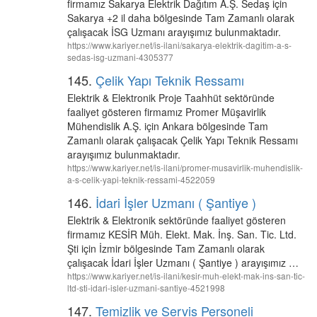
firmamız Sakarya Elektrik Dağıtım A.Ş. Sedaş için
Sakarya +2 il daha bölgesinde Tam Zamanlı olarak
çalışacak İSG Uzmanı arayışımız bulunmaktadır.
https://www.kariyer.net/is-ilani/sakarya-elektrik-dagitim-a-s-
sedas-isg-uzmani-4305377
145.
Çelik Yapı Teknik Ressamı
Elektrik & Elektronik Proje Taahhüt sektöründe
faaliyet gösteren firmamız Promer Müşavirlik
Mühendislik A.Ş. için Ankara bölgesinde Tam
Zamanlı olarak çalışacak Çelik Yapı Teknik Ressamı
arayışımız bulunmaktadır.
https://www.kariyer.net/is-ilani/promer-musavirlik-muhendislik-
a-s-celik-yapi-teknik-ressami-4522059
146.
İdari İşler Uzmanı ( Şantiye )
Elektrik & Elektronik sektöründe faaliyet gösteren
firmamız KESİR Müh. Elekt. Mak. İnş. San. Tic. Ltd.
Şti için İzmir bölgesinde Tam Zamanlı olarak
çalışacak İdari İşler Uzmanı ( Şantiye ) arayışımız …
https://www.kariyer.net/is-ilani/kesir-muh-elekt-mak-ins-san-tic-
ltd-sti-idari-isler-uzmani-santiye-4521998
147.
Temizlik ve Servis Personeli