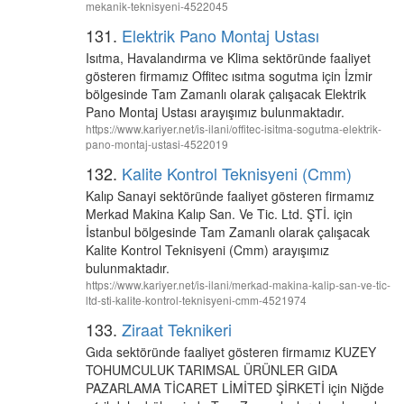
mekanik-teknisyeni-4522045
131.
Elektrik Pano Montaj Ustası
Isıtma, Havalandırma ve Klima sektöründe faaliyet
gösteren firmamız Offitec ısıtma sogutma için İzmir
bölgesinde Tam Zamanlı olarak çalışacak Elektrik
Pano Montaj Ustası arayışımız bulunmaktadır.
https://www.kariyer.net/is-ilani/offitec-isitma-sogutma-elektrik-
pano-montaj-ustasi-4522019
132.
Kalite Kontrol Teknisyeni (Cmm)
Kalıp Sanayi sektöründe faaliyet gösteren firmamız
Merkad Makina Kalıp San. Ve Tic. Ltd. ŞTİ. için
İstanbul bölgesinde Tam Zamanlı olarak çalışacak
Kalite Kontrol Teknisyeni (Cmm) arayışımız
bulunmaktadır.
https://www.kariyer.net/is-ilani/merkad-makina-kalip-san-ve-tic-
ltd-sti-kalite-kontrol-teknisyeni-cmm-4521974
133.
Ziraat Teknikeri
Gıda sektöründe faaliyet gösteren firmamız KUZEY
TOHUMCULUK TARIMSAL ÜRÜNLER GIDA
PAZARLAMA TİCARET LİMİTED ŞİRKETİ için Niğde