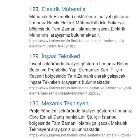
128.
Elektrik Mühendisi
Mühendislik Hizmetleri sektöründe faaliyet gösteren
firmamız Bersis Elektrik Mühendislik için Sakarya
bölgesinde Tam Zamanlı olarak çalışacak Elektrik
Mühendisi arayışımız bulunmaktadır.
https://www.kariyer.net/is-ilani/bersis-elektrik-muhendislik-
elektrik-muhendisi-4521825
129.
İnşaat Teknikeri
İnşaat sektöründe faaliyet gösteren firmamız Betaş
Beton ve Prefabrike Yapı Elemanları San .Ti için
Kayseri bölgesinde Tam Zamanlı olarak çalışacak
İnşaat Teknikeri arayışımız bulunmaktadır.
https://www.kariyer.net/is-ilani/betas-beton-ve-prefabrike-yapi-
elemanlari-san-ti-insaat-teknikeri-4522026
130.
Mekanik Teknisyeni
Proje Yönetimi sektöründe faaliyet gösteren firmamız
Cbre Emlak Danışmanlık Ltd. Şti. için İstanbul
bölgesinde Tam Zamanlı olarak çalışacak Mekanik
Teknisyeni arayışımız bulunmaktadır.
https://www.kariyer.net/is-ilani/cbre-emlak-danismanlik-ltd-sti-