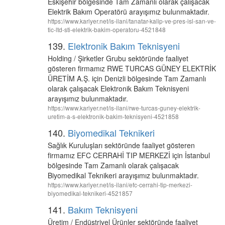
Eskişehir bölgesinde Tam Zamanlı olarak çalışacak
Elektrik Bakım Operatörü arayışımız bulunmaktadır.
https://www.kariyer.net/is-ilani/tanatar-kalip-ve-pres-isl-san-ve-
tic-ltd-sti-elektrik-bakim-operatoru-4521848
139.
Elektronik Bakım Teknisyeni
Holding / Şirketler Grubu sektöründe faaliyet
gösteren firmamız RWE TURCAS GÜNEY ELEKTRİK
ÜRETİM A.Ş. için Denizli bölgesinde Tam Zamanlı
olarak çalışacak Elektronik Bakım Teknisyeni
arayışımız bulunmaktadır.
https://www.kariyer.net/is-ilani/rwe-turcas-guney-elektrik-
uretim-a-s-elektronik-bakim-teknisyeni-4521858
140.
Biyomedikal Teknikeri
Sağlık Kuruluşları sektöründe faaliyet gösteren
firmamız EFC CERRAHİ TIP MERKEZİ için İstanbul
bölgesinde Tam Zamanlı olarak çalışacak
Biyomedikal Teknikeri arayışımız bulunmaktadır.
https://www.kariyer.net/is-ilani/efc-cerrahi-tip-merkezi-
biyomedikal-teknikeri-4521857
141.
Bakım Teknisyeni
Üretim / Endüstriyel Ürünler sektöründe faaliyet