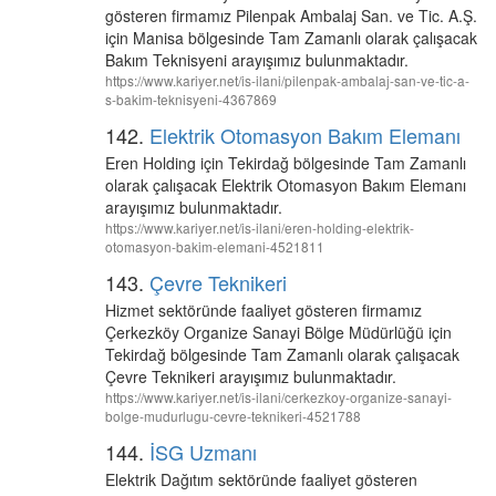
gösteren firmamız Pilenpak Ambalaj San. ve Tic. A.Ş.
için Manisa bölgesinde Tam Zamanlı olarak çalışacak
Bakım Teknisyeni arayışımız bulunmaktadır.
https://www.kariyer.net/is-ilani/pilenpak-ambalaj-san-ve-tic-a-
s-bakim-teknisyeni-4367869
142.
Elektrik Otomasyon Bakım Elemanı
Eren Holding için Tekirdağ bölgesinde Tam Zamanlı
olarak çalışacak Elektrik Otomasyon Bakım Elemanı
arayışımız bulunmaktadır.
https://www.kariyer.net/is-ilani/eren-holding-elektrik-
otomasyon-bakim-elemani-4521811
143.
Çevre Teknikeri
Hizmet sektöründe faaliyet gösteren firmamız
Çerkezköy Organize Sanayi Bölge Müdürlüğü için
Tekirdağ bölgesinde Tam Zamanlı olarak çalışacak
Çevre Teknikeri arayışımız bulunmaktadır.
https://www.kariyer.net/is-ilani/cerkezkoy-organize-sanayi-
bolge-mudurlugu-cevre-teknikeri-4521788
144.
İSG Uzmanı
Elektrik Dağıtım sektöründe faaliyet gösteren