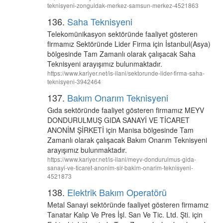
teknisyeni-zonguldak-merkez-samsun-merkez-4521863
136.
Saha Teknisyeni
Telekomünikasyon sektöründe faaliyet gösteren
firmamız Sektöründe Lider Firma için İstanbul(Asya)
bölgesinde Tam Zamanlı olarak çalışacak Saha
Teknisyeni arayışımız bulunmaktadır.
https://www.kariyer.net/is-ilani/sektorunde-lider-firma-saha-
teknisyeni-3942464
137.
Bakım Onarım Teknisyeni
Gıda sektöründe faaliyet gösteren firmamız MEYV
DONDURULMUŞ GIDA SANAYİ VE TİCARET
ANONİM ŞİRKETİ için Manisa bölgesinde Tam
Zamanlı olarak çalışacak Bakım Onarım Teknisyeni
arayışımız bulunmaktadır.
https://www.kariyer.net/is-ilani/meyv-dondurulmus-gida-
sanayi-ve-ticaret-anonim-sir-bakim-onarim-teknisyeni-
4521873
138.
Elektrik Bakım Operatörü
Metal Sanayi sektöründe faaliyet gösteren firmamız
Tanatar Kalıp Ve Pres İşl. San Ve Tic. Ltd. Şti. için