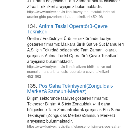
+1 il daha bölgesinde Tam Zamanlı olarak çalışacak
Ziraat Teknikeri arayışımız bulunmaktadır.
https://www.kariyer.net/is-ilani/kuzey-tohumculuk-tarimsal-
urunler-gida-pazarlama-t-ziraat-teknikeri-4521981
134.
Arıtma Tesisi Operatörü-Çevre
Teknikeri
Üretim / Endüstriyel Ürünler sektöründe faaliyet
gösteren firmamız Malkara Birlik Süt ve Süt Mamulleri
A.Ş. için Tekirdağ bölgesinde Tam Zamanlı olarak
çalışacak Arıtma Tesisi Operatörü-Çevre Teknikeri
arayışımız bulunmaktadır.
https://www.kariyer.net/is-ilani/malkara-birlik-sut-ve-sut-
mamulleri-a-s-aritma-tesisi-operatoru-cevre-teknikeri-
4521862
135.
Pos Saha Teknisyeni(Zonguldak-
Merkez&Samsun-Merkez)
Bilişim sektöründe faaliyet gösteren firmamız
Teknoser Bilişim A.Ş için Zonguldak +1 il daha
bölgesinde Tam Zamanlı olarak çalışacak Pos Saha
Teknisyeni(Zonguldak-Merkez&Samsun-Merkez)
arayışımız bulunmaktadır.
https://www.kariyer.net/is-ilani/teknoser-bilisim-a-s-pos-saha-