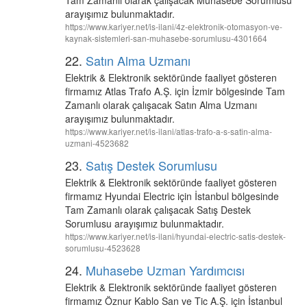
Tam Zamanlı olarak çalışacak Muhasebe Sorumlusu
arayışımız bulunmaktadır.
https://www.kariyer.net/is-ilani/4z-elektronik-otomasyon-ve-
kaynak-sistemleri-san-muhasebe-sorumlusu-4301664
22.
Satın Alma Uzmanı
Elektrik & Elektronik sektöründe faaliyet gösteren
firmamız Atlas Trafo A.Ş. için İzmir bölgesinde Tam
Zamanlı olarak çalışacak Satın Alma Uzmanı
arayışımız bulunmaktadır.
https://www.kariyer.net/is-ilani/atlas-trafo-a-s-satin-alma-
uzmani-4523682
23.
Satış Destek Sorumlusu
Elektrik & Elektronik sektöründe faaliyet gösteren
firmamız Hyundai Electric için İstanbul bölgesinde
Tam Zamanlı olarak çalışacak Satış Destek
Sorumlusu arayışımız bulunmaktadır.
https://www.kariyer.net/is-ilani/hyundai-electric-satis-destek-
sorumlusu-4523628
24.
Muhasebe Uzman Yardımcısı
Elektrik & Elektronik sektöründe faaliyet gösteren
firmamız Öznur Kablo San ve Tic A.Ş. için İstanbul