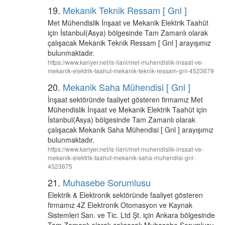
19.
Mekanik Teknik Ressam [ Gnl ]
Met Mühendislik İnşaat ve Mekanik Elektrik Taahüt
için İstanbul(Asya) bölgesinde Tam Zamanlı olarak
çalışacak Mekanik Teknik Ressam [ Gnl ] arayışımız
bulunmaktadır.
https://www.kariyer.net/is-ilani/met-muhendislik-insaat-ve-
mekanik-elektrik-taahut-mekanik-teknik-ressam-gnl-4523679
20.
Mekanik Saha Mühendisi [ Gnl ]
İnşaat sektöründe faaliyet gösteren firmamız Met
Mühendislik İnşaat ve Mekanik Elektrik Taahüt için
İstanbul(Asya) bölgesinde Tam Zamanlı olarak
çalışacak Mekanik Saha Mühendisi [ Gnl ] arayışımız
bulunmaktadır.
https://www.kariyer.net/is-ilani/met-muhendislik-insaat-ve-
mekanik-elektrik-taahut-mekanik-saha-muhendisi-gnl-
4523675
21.
Muhasebe Sorumlusu
Elektrik & Elektronik sektöründe faaliyet gösteren
firmamız 4Z Elektronik Otomasyon ve Kaynak
Sistemleri San. ve Tic. Ltd Şt. için Ankara bölgesinde