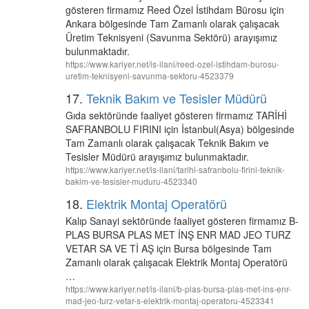
gösteren firmamız Reed Özel İstihdam Bürosu için
Ankara bölgesinde Tam Zamanlı olarak çalışacak
Üretim Teknisyeni (Savunma Sektörü) arayışımız
bulunmaktadır.
https://www.kariyer.net/is-ilani/reed-ozel-istihdam-burosu-
uretim-teknisyeni-savunma-sektoru-4523379
17.
Teknik Bakım ve Tesisler Müdürü
Gıda sektöründe faaliyet gösteren firmamız TARİHİ
SAFRANBOLU FIRINI için İstanbul(Asya) bölgesinde
Tam Zamanlı olarak çalışacak Teknik Bakım ve
Tesisler Müdürü arayışımız bulunmaktadır.
https://www.kariyer.net/is-ilani/tarihi-safranbolu-firini-teknik-
bakim-ve-tesisler-muduru-4523340
18.
Elektrik Montaj Operatörü
Kalıp Sanayi sektöründe faaliyet gösteren firmamız B-
PLAS BURSA PLAS MET İNŞ ENR MAD JEO TURZ
VETAR SA VE Tİ AŞ için Bursa bölgesinde Tam
Zamanlı olarak çalışacak Elektrik Montaj Operatörü
…
https://www.kariyer.net/is-ilani/b-plas-bursa-plas-met-ins-enr-
mad-jeo-turz-vetar-s-elektrik-montaj-operatoru-4523341