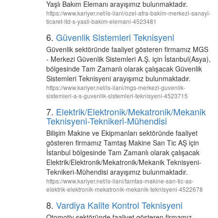
Yaşlı Bakım Elemanı arayışımız bulunmaktadır.
https://www.kariyer.net/is-ilani/ozel-afra-bakim-merkezi-sanayi-
ticaret-ltd-s-yasli-bakim-elemani-4523481
6.
Güvenlik Sistemleri Teknisyeni
Güvenlik sektöründe faaliyet gösteren firmamız MGS
- Merkezi Güvenlik Sistemleri A.Ş. için İstanbul(Asya),
bölgesinde Tam Zamanlı olarak çalışacak Güvenlik
Sistemleri Teknisyeni arayışımız bulunmaktadır.
https://www.kariyer.net/is-ilani/mgs-merkezi-guvenlik-
sistemleri-a-s-guvenlik-sistemleri-teknisyeni-4523715
7.
Elektrik/Elektronik/Mekatronik/Mekanik
Teknisyeni-Teknikeri-Mühendisi
Bilişim Makine ve Ekipmanları sektöründe faaliyet
gösteren firmamız Tamtaş Makine San Tic AŞ için
İstanbul bölgesinde Tam Zamanlı olarak çalışacak
Elektrik/Elektronik/Mekatronik/Mekanik Teknisyeni-
Teknikeri-Mühendisi arayışımız bulunmaktadır.
https://www.kariyer.net/is-ilani/tamtas-makine-san-tic-as-
elektrik-elektronik-mekatronik-mekanik-teknisyeni-4522678
8.
Vardiya Kalite Kontrol Teknisyeni
Otomotiv sektöründe faaliyet gösteren firmamız