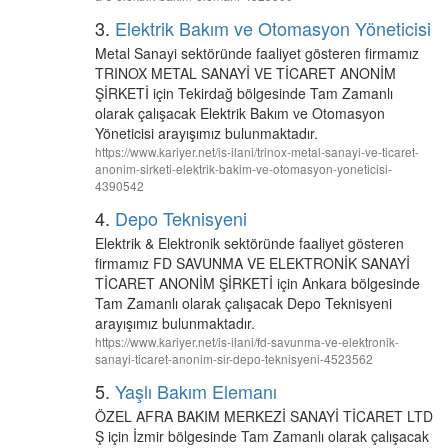
3.
Elektrik Bakım ve Otomasyon Yöneticisi
Metal Sanayi sektöründe faaliyet gösteren firmamız
TRINOX METAL SANAYİ VE TİCARET ANONİM
ŞİRKETİ için Tekirdağ bölgesinde Tam Zamanlı
olarak çalışacak Elektrik Bakım ve Otomasyon
Yöneticisi arayışımız bulunmaktadır.
https://www.kariyer.net/is-ilani/trinox-metal-sanayi-ve-ticaret-
anonim-sirketi-elektrik-bakim-ve-otomasyon-yoneticisi-
4390542
4.
Depo Teknisyeni
Elektrik & Elektronik sektöründe faaliyet gösteren
firmamız FD SAVUNMA VE ELEKTRONİK SANAYİ
TİCARET ANONİM ŞİRKETİ için Ankara bölgesinde
Tam Zamanlı olarak çalışacak Depo Teknisyeni
arayışımız bulunmaktadır.
https://www.kariyer.net/is-ilani/fd-savunma-ve-elektronik-
sanayi-ticaret-anonim-sir-depo-teknisyeni-4523562
5.
Yaşlı Bakım Elemanı
ÖZEL AFRA BAKIM MERKEZİ SANAYİ TİCARET LTD
Ş için İzmir bölgesinde Tam Zamanlı olarak çalışacak