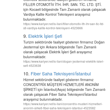
FİLLER OTOMOTİV İTH. İHR. SAN. TİC. LTD. ŞTİ.
için Kocaeli bölgesinde Tam Zamanlı olarak çalışacak
Vardiya Kalite Kontrol Teknisyeni arayışımız
bulunmaktadır.
https://www.kariyer.net/is-ilani/filler-otomotiv-ith-ihr-san-tic-ltd-
sti-vardiya-kalite-kontrol-teknisyeni-4523666
9.
Elektrik İşleri Şefi
Turizm sektöründe faaliyet gösteren firmamız Doğan
Jeotermal için Ankara bölgesinde Tam Zamanlı
olarak çalışacak Elektrik İşleri Şefi arayışımız
bulunmaktadır.
https://www.kariyer.net/is-ilani/dogan-jeotermal-elektrik-isleri-
sefi-4523638
10.
Fiber Saha Teknisyeni/İstanbul
Hizmet sektöründe faaliyet gösteren firmamız
CONCENTRİX MÜŞTERİ HİZMETLERİ ANONİM
ŞİRKETİ için İstanbul(Asya) bölgesinde Tam Zamanlı
olarak çalışacak Fiber Saha Teknisyeni/İstanbul
arayışımız bulunmaktadır.
https://www.kariyer.net/is-ilani/concentrix-musteri-hizmetleri-
anonim-sirketi-fiber-saha-teknisyeni-istanbul-4523582