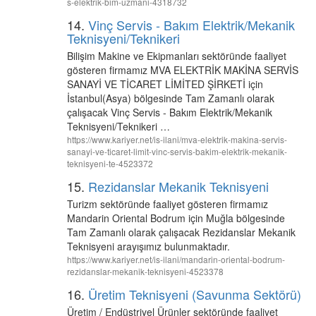
s-elektrik-bim-uzmani-4318732
14.
Vinç Servis - Bakım Elektrik/Mekanik
Teknisyeni/Teknikeri
Bilişim Makine ve Ekipmanları sektöründe faaliyet
gösteren firmamız MVA ELEKTRİK MAKİNA SERVİS
SANAYİ VE TİCARET LİMİTED ŞİRKETİ için
İstanbul(Asya) bölgesinde Tam Zamanlı olarak
çalışacak Vinç Servis - Bakım Elektrik/Mekanik
Teknisyeni/Teknikeri …
https://www.kariyer.net/is-ilani/mva-elektrik-makina-servis-
sanayi-ve-ticaret-limit-vinc-servis-bakim-elektrik-mekanik-
teknisyeni-te-4523372
15.
Rezidanslar Mekanik Teknisyeni
Turizm sektöründe faaliyet gösteren firmamız
Mandarin Oriental Bodrum için Muğla bölgesinde
Tam Zamanlı olarak çalışacak Rezidanslar Mekanik
Teknisyeni arayışımız bulunmaktadır.
https://www.kariyer.net/is-ilani/mandarin-oriental-bodrum-
rezidanslar-mekanik-teknisyeni-4523378
16.
Üretim Teknisyeni (Savunma Sektörü)
Üretim / Endüstriyel Ürünler sektöründe faaliyet