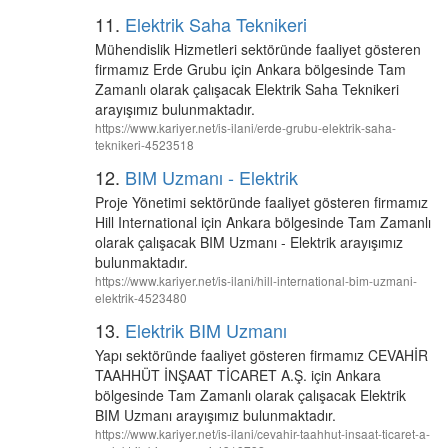
11.
Elektrik Saha Teknikeri
Mühendislik Hizmetleri sektöründe faaliyet gösteren
firmamız Erde Grubu için Ankara bölgesinde Tam
Zamanlı olarak çalışacak Elektrik Saha Teknikeri
arayışımız bulunmaktadır.
https://www.kariyer.net/is-ilani/erde-grubu-elektrik-saha-
teknikeri-4523518
12.
BIM Uzmanı - Elektrik
Proje Yönetimi sektöründe faaliyet gösteren firmamız
Hill International için Ankara bölgesinde Tam Zamanlı
olarak çalışacak BIM Uzmanı - Elektrik arayışımız
bulunmaktadır.
https://www.kariyer.net/is-ilani/hill-international-bim-uzmani-
elektrik-4523480
13.
Elektrik BIM Uzmanı
Yapı sektöründe faaliyet gösteren firmamız CEVAHİR
TAAHHÜT İNŞAAT TİCARET A.Ş. için Ankara
bölgesinde Tam Zamanlı olarak çalışacak Elektrik
BIM Uzmanı arayışımız bulunmaktadır.
https://www.kariyer.net/is-ilani/cevahir-taahhut-insaat-ticaret-a-