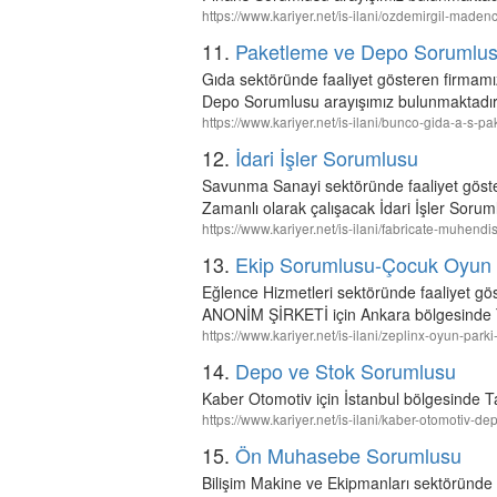
https://www.kariyer.net/is-ilani/ozdemirgil-made
11.
Paketleme ve Depo Sorumlu
Gıda sektöründe faaliyet gösteren firmam
Depo Sorumlusu arayışımız bulunmaktadır
https://www.kariyer.net/is-ilani/bunco-gida-a-s
12.
İdari İşler Sorumlusu
Savunma Sanayi sektöründe faaliyet gö
Zamanlı olarak çalışacak İdari İşler Sorum
https://www.kariyer.net/is-ilani/fabricate-muhendi
13.
Ekip Sorumlusu-Çocuk Oyun 
Eğlence Hizmetleri sektöründe faaliye
ANONİM ŞİRKETİ için Ankara bölgesinde T
https://www.kariyer.net/is-ilani/zeplinx-oyun-pa
14.
Depo ve Stok Sorumlusu
Kaber Otomotiv için İstanbul bölgesinde 
https://www.kariyer.net/is-ilani/kaber-otomotiv-
15.
Ön Muhasebe Sorumlusu
Bilişim Makine ve Ekipmanları sektörün