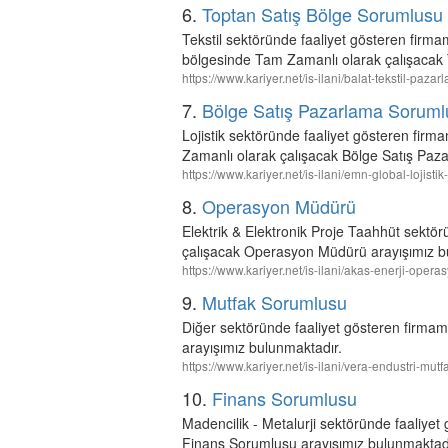
6.
Toptan Satış Bölge Sorumlusu
Tekstil sektöründe faaliyet gösteren f
bölgesinde Tam Zamanlı olarak çalışacak 
https://www.kariyer.net/is-ilani/balat-tekstil-pa
7.
Bölge Satış Pazarlama Soruml
Lojistik sektöründe faaliyet gösteren f
Zamanlı olarak çalışacak Bölge Satış Paz
https://www.kariyer.net/is-ilani/emn-global-lojis
8.
Operasyon Müdürü
Elektrik & Elektronik Proje Taahhüt sektö
çalışacak Operasyon Müdürü arayışımız b
https://www.kariyer.net/is-ilani/akas-enerji-op
9.
Mutfak Sorumlusu
Diğer sektöründe faaliyet gösteren firm
arayışımız bulunmaktadır.
https://www.kariyer.net/is-ilani/vera-endustri-m
10.
Finans Sorumlusu
Madencilik - Metalurji sektöründe faaliye
Finans Sorumlusu arayışımız bulunmaktadı