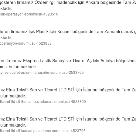
t gösteren firmamız Özdemirgil madencilik için Ankara bölgesinde Tam Z
tadır.
encilik-operasyon-sorumlusu-4523510
steren firmamız Işık Plastik için Kocaeli bölgesinde Tam Zamanlı olarak 
tadır.
acat-operasyon-sorumlusu-4523858
ren firmamız Ekspres Lastik Sanayi ve Ticaret Aş için Antalya bölgesin
mız bulunmaktadır.
sanayi-ve-ticaret-as-on-muhasebe-sorumlusu-2533765
mız Efna Tekstil San ve Ticaret LTD ŞTİ için İstanbul bölgesinde Tam Z
ulunmaktadır.
ve-ticaret-ltd-sti-ihracat-pazarlama-sorumlusu-4523800
mız Efna Tekstil San ve Ticaret LTD ŞTİ için İstanbul bölgesinde Tam Z
ulunmaktadır.
-ve-ticaret-ltd-sti-kumas-pazarlama-sorumlusu-4523795