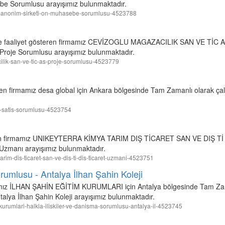
e Sorumlusu arayışımız bulunmaktadır.
onik-anonim-sirketi-on-muhasebe-sorumlusu-4523788
de faaliyet gösteren firmamız CEVİZOGLU MAGAZACILIK SAN VE TİC AŞ 
Proje Sorumlusu arayışımız bulunmaktadır.
acilik-san-ve-tic-as-proje-sorumlusu-4523779
teren firmamız desa global için Ankara bölgesinde Tam Zamanlı olarak ça
tan-satis-sorumlusu-4523754
eren firmamız UNIKEYTERRA KİMYA TARIM DIŞ TİCARET SAN VE DIŞ Tİ i
 Uzmanı arayışımız bulunmaktadır.
-tarim-dis-ticaret-san-ve-dis-ti-dis-ticaret-uzmani-4523751
orumlusu - Antalya İlhan Şahin Koleji
mamız İLHAN ŞAHİN EĞİTİM KURUMLARI için Antalya bölgesinde Tam Zam
talya İlhan Şahin Koleji arayışımız bulunmaktadır.
im-kurumlari-halkla-iliskiler-ve-danisma-sorumlusu-antalya-il-4523745