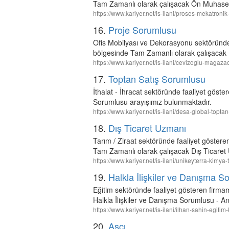
Tam Zamanlı olarak çalışacak Ön Muhaseb
https://www.kariyer.net/is-ilani/proses-mekatr
16.
Proje Sorumlusu
Ofis Mobilyası ve Dekorasyonu sektörün
bölgesinde Tam Zamanlı olarak çalışacak 
https://www.kariyer.net/is-ilani/cevizoglu-magaz
17.
Toptan Satış Sorumlusu
İthalat - İhracat sektöründe faaliyet gös
Sorumlusu arayışımız bulunmaktadır.
https://www.kariyer.net/is-ilani/desa-global-top
18.
Dış Ticaret Uzmanı
Tarım / Ziraat sektöründe faaliyet göst
Tam Zamanlı olarak çalışacak Dış Ticaret
https://www.kariyer.net/is-ilani/unikeyterra-kimya
19.
Halkla İlişkiler ve Danışma S
Eğitim sektöründe faaliyet gösteren fir
Halkla İlişkiler ve Danışma Sorumlusu - An
https://www.kariyer.net/is-ilani/ilhan-sahin-egit
20.
Aşçı