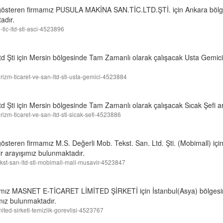
et gösteren firmamız PUSULA MAKİNA SAN.TİC.LTD.ŞTİ. için Ankara bö
adır.
-tic-ltd-sti-asci-4523896
td Şti için Mersin bölgesinde Tam Zamanlı olarak çalışacak Usta Gemici
turizm-ticaret-ve-san-ltd-sti-usta-gemici-4523884
td Şti için Mersin bölgesinde Tam Zamanlı olarak çalışacak Sıcak Şefi a
urizm-ticaret-ve-san-ltd-sti-sicak-sefi-4523886
 gösteren firmamız M.S. Değerli Mob. Tekst. San. Ltd. Şti. (Mobimall) i
r arayışımız bulunmaktadır.
tekst-san-ltd-sti-mobimall-mali-musavir-4523847
rmamız MASNET E-TİCARET LİMİTED ŞİRKETİ için İstanbul(Asya) bölge
ımız bulunmaktadır.
imited-sirketi-temizlik-gorevlisi-4523767