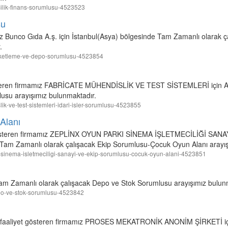
ncilik-finans-sorumlusu-4523523
su
ız Bunco Gıda A.ş. için İstanbul(Asya) bölgesinde Tam Zamanlı olarak 
.
-paketleme-ve-depo-sorumlusu-4523854
steren firmamız FABRİCATE MÜHENDİSLİK VE TEST SİSTEMLERİ için A
lusu arayışımız bulunmaktadır.
slik-ve-test-sistemleri-idari-isler-sorumlusu-4523855
Alanı
t gösteren firmamız ZEPLİNX OYUN PARKI SİNEMA İŞLETMECİLİĞİ SAN
am Zamanlı olarak çalışacak Ekip Sorumlusu-Çocuk Oyun Alanı arayış
rki-sinema-isletmeciligi-sanayi-ve-ekip-sorumlusu-cocuk-oyun-alani-4523851
Tam Zamanlı olarak çalışacak Depo ve Stok Sorumlusu arayışımız bulun
depo-ve-stok-sorumlusu-4523842
de faaliyet gösteren firmamız PROSES MEKATRONİK ANONİM ŞİRKETİ iç