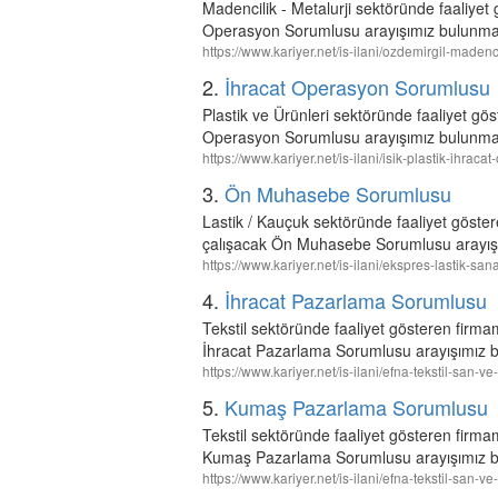
Madencilik - Metalurji sektöründe faaliye
Operasyon Sorumlusu arayışımız bulunmak
https://www.kariyer.net/is-ilani/ozdemirgil-mad
2.
İhracat Operasyon Sorumlusu
Plastik ve Ürünleri sektöründe faaliyet gö
Operasyon Sorumlusu arayışımız bulunmak
https://www.kariyer.net/is-ilani/isik-plastik-ihr
3.
Ön Muhasebe Sorumlusu
Lastik / Kauçuk sektöründe faaliyet göste
çalışacak Ön Muhasebe Sorumlusu arayışı
https://www.kariyer.net/is-ilani/ekspres-lastik-
4.
İhracat Pazarlama Sorumlusu
Tekstil sektöründe faaliyet gösteren firma
İhracat Pazarlama Sorumlusu arayışımız b
https://www.kariyer.net/is-ilani/efna-tekstil-san-
5.
Kumaş Pazarlama Sorumlusu
Tekstil sektöründe faaliyet gösteren firma
Kumaş Pazarlama Sorumlusu arayışımız b
https://www.kariyer.net/is-ilani/efna-tekstil-san