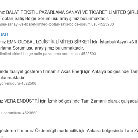
irmamız BALAT TEKSTİL PAZARLAMA SANAYİ VE TİCARET LİMİTED ŞİRLETİ
Toptan Satış Bölge Sorumlusu arayışımız bulunmaktadır.
zarlama-sanayi-ve-ticaret-limited-toptan-satis-bolge-sorumlusu-4523933
usu
irmamız EMN GLOBAL LOJİSTİK LİMİTED ŞİRKETİ için İstanbul(Asya) +6 i
arlama Sorumlusu arayışımız bulunmaktadır.
tik-limited-sirketi-bolge-satis-pazarlama-sorumlusu-4523503
ründe faaliyet gösteren firmamız Akas Enerji için Antalya bölgesinde Ta
ulunmaktadır.
erasyon-muduru-4522506
amız VERA ENDÜSTRİ için İzmir bölgesinde Tam Zamanlı olarak çalışac
utfak-sorumlusu-4523880
t gösteren firmamız Özdemirgil madencilik için Ankara bölgesinde Tam Z
r.