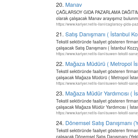
20.
Manav
ÇAĞLARSOY GIDA PAZARLAMA DAĞITIM VE
olarak çalışacak Manav arayışımız bulunm
https://www.kariyer.net/is-ilani/caglarsoy-gida
21.
Satış Danışmanı ( İstanbul K
Tekstil sektöründe faaliyet gösteren firm
çalışacak Satış Danışmanı ( İstanbul Kozz
https://www.kariyer.net/is-ilani/suwen-tekstil-s
22.
Mağaza Müdürü ( Metropol İs
Tekstil sektöründe faaliyet gösteren firm
çalışacak Mağaza Müdürü ( Metropol İstan
https://www.kariyer.net/is-ilani/suwen-tekstil
23.
Mağaza Müdür Yardımcısı ( İs
Tekstil sektöründe faaliyet gösteren fir
çalışacak Mağaza Müdür Yardımcısı ( İstan
https://www.kariyer.net/is-ilani/suwen-tekstil-
24.
Dönemsel Satış Danışmanı (Y
Tekstil sektöründe faaliyet gösteren firm
çalışacak Dönemsel Satış Danışmanı (Yekt