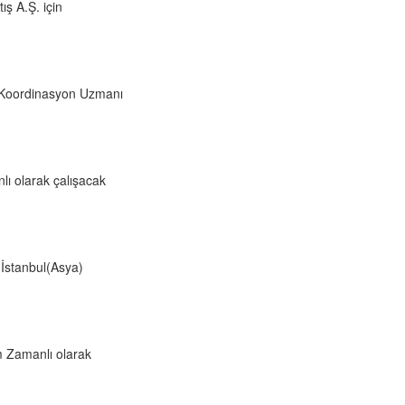
ş A.Ş. için
 Koordinasyon Uzmanı
lı olarak çalışacak
 İstanbul(Asya)
m Zamanlı olarak