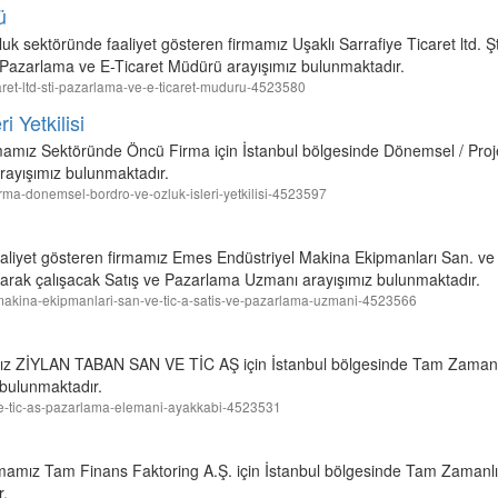
ü
 sektöründe faaliyet gösteren firmamız Uşaklı Sarrafiye Ticaret ltd. Şti.
Pazarlama ve E-Ticaret Müdürü arayışımız bulunmaktadır.
ticaret-ltd-sti-pazarlama-ve-e-ticaret-muduru-4523580
 Yetkilisi
mamız Sektöründe Öncü Firma için İstanbul bölgesinde Dönemsel / Proje
arayışımız bulunmaktadır.
firma-donemsel-bordro-ve-ozluk-isleri-yetkilisi-4523597
aaliyet gösteren firmamız Emes Endüstriyel Makina Ekipmanları San. ve T
arak çalışacak Satış ve Pazarlama Uzmanı arayışımız bulunmaktadır.
el-makina-ekipmanlari-san-ve-tic-a-satis-ve-pazarlama-uzmani-4523566
amız ZİYLAN TABAN SAN VE TİC AŞ için İstanbul bölgesinde Tam Zamanlı
bulunmaktadır.
n-ve-tic-as-pazarlama-elemani-ayakkabi-4523531
rmamız Tam Finans Faktoring A.Ş. için İstanbul bölgesinde Tam Zamanlı
r.