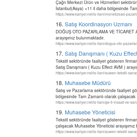
Çağrı Merkezi Ürün ve Hizmetleri sektörü
İstanbul(Asya) +11 il daha bölgesinde Tam
https://www.kariyer.net/is-ilani/monetizead-paza
16.
Satış Koordinasyon Uzmanı
DOĞUŞ OTO PAZARLAMA VE TİCARET A.Ş. i
arayışımız bulunmaktadır.
https://www.kariyer.net/is-ilani/dogus-oto-pazar
17.
Satış Danışmanı ( Kuzu Effec
Tekstil sektöründe faaliyet gösteren fir
Satış Danışmanı ( Kuzu Effect AVM ) arayı
https://www.kariyer.net/is-ilani/suwen-tekstil-s
18.
Muhasebe Müdürü
Satış ve Pazarlama sektöründe faaliyet gö
bölgesinde Tam Zamanlı olarak çalışacak
https://www.kariyer.net/is-ilani/ge-ti-insaat-ve
19.
Muhasebe Yöneticisi
Tekstil sektöründe faaliyet gösteren firm
çalışacak Muhasebe Yöneticisi arayışımız 
https://www.kariyer.net/is-ilani/suwen-tekstil-