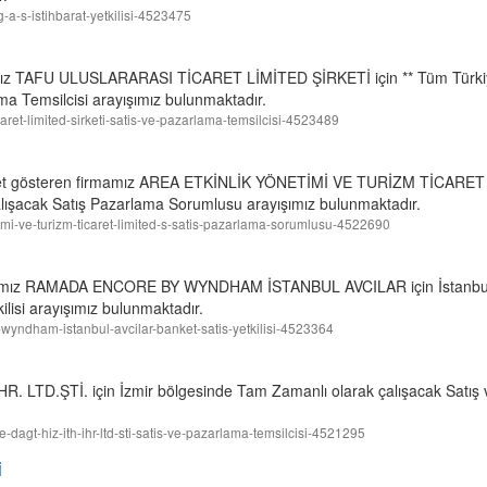
ng-a-s-istihbarat-yetkilisi-4523475
mamız TAFU ULUSLARARASI TİCARET LİMİTED ŞİRKETİ için ** Tüm Türk
ma Temsilcisi arayışımız bulunmaktadır.
ticaret-limited-sirketi-satis-ve-pazarlama-temsilcisi-4523489
liyet gösteren firmamız AREA ETKİNLİK YÖNETİMİ VE TURİZM TİCARET
lışacak Satış Pazarlama Sorumlusu arayışımız bulunmaktadır.
netimi-ve-turizm-ticaret-limited-s-satis-pazarlama-sorumlusu-4522690
irmamız RAMADA ENCORE BY WYNDHAM İSTANBUL AVCILAR için İstanbu
ilisi arayışımız bulunmaktadır.
y-wyndham-istanbul-avcilar-banket-satis-yetkilisi-4523364
 LTD.ŞTİ. için İzmir bölgesinde Tam Zamanlı olarak çalışacak Satış 
ve-dagt-hiz-ith-ihr-ltd-sti-satis-ve-pazarlama-temsilcisi-4521295
i