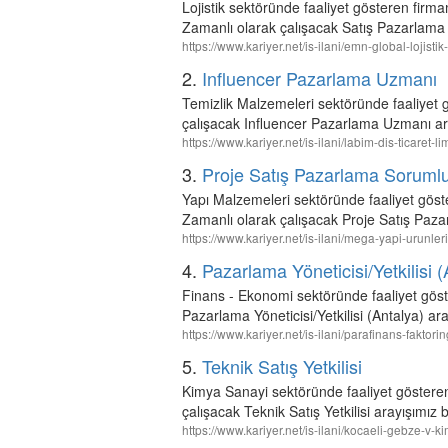
Lojistik sektöründe faaliyet gösteren f
Zamanlı olarak çalışacak Satış Pazarlama Y
https://www.kariyer.net/is-ilani/emn-global-lojisti
2.
Influencer Pazarlama Uzmanı
Temizlik Malzemeleri sektöründe faaliyet 
çalışacak Influencer Pazarlama Uzmanı ar
https://www.kariyer.net/is-ilani/labim-dis-ticaret
3.
Proje Satış Pazarlama Soruml
Yapı Malzemeleri sektöründe faaliyet gö
Zamanlı olarak çalışacak Proje Satış Paz
https://www.kariyer.net/is-ilani/mega-yapi-urunle
4.
Pazarlama Yöneticisi/Yetkilisi (
Finans - Ekonomi sektöründe faaliyet gös
Pazarlama Yöneticisi/Yetkilisi (Antalya) ar
https://www.kariyer.net/is-ilani/parafinans-faktor
5.
Teknik Satış Yetkilisi
Kimya Sanayi sektöründe faaliyet göstere
çalışacak Teknik Satış Yetkilisi arayışımız
https://www.kariyer.net/is-ilani/kocaeli-gebze-v-k