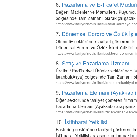
6.
Pazarlama ve E-Ticaret Müdür
Değerli Madenler ve Mamülleri / Kuyumculuk
bölgesinde Tam Zamanlı olarak çalışacak 
https://www.kariyer.net/is-ilani/usakli-sarrafiye-
7.
Dönemsel Bordro ve Özlük İşleri
Otomotiv sektöründe faaliyet gösteren fir
Dönemsel Bordro ve Özlük İşleri Yetkilisi 
https://www.kariyer.net/is-ilani/sektorunde-oncu-
8.
Satış ve Pazarlama Uzmanı
Üretim / Endüstriyel Ürünler sektöründe f
İstanbul(Asya) bölgesinde Tam Zamanlı ol
https://www.kariyer.net/is-ilani/emes-endustriy
9.
Pazarlama Elemanı (Ayakkabı)
Diğer sektöründe faaliyet gösteren firm
Pazarlama Elemanı (Ayakkabı) arayışımız 
https://www.kariyer.net/is-ilani/ziylan-taban-sa
10.
İstihbarat Yetkilisi
Faktoring sektöründe faaliyet gösteren fi
İstihbarat Yetkilisi arayışımız bulunmaktadı