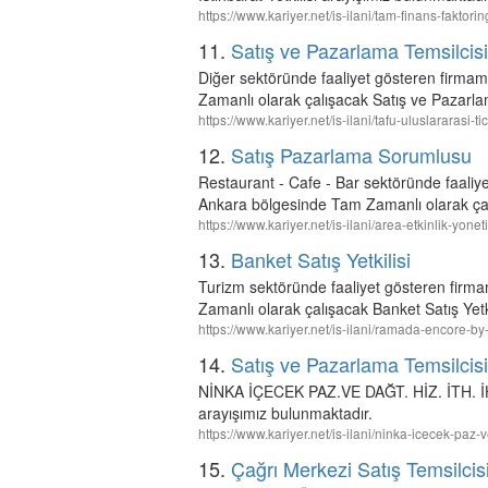
https://www.kariyer.net/is-ilani/tam-finans-faktori
11.
Satış ve Pazarlama Temsilcisi
Diğer sektöründe faaliyet gösteren fir
Zamanlı olarak çalışacak Satış ve Pazarla
https://www.kariyer.net/is-ilani/tafu-uluslararasi-
12.
Satış Pazarlama Sorumlusu
Restaurant - Cafe - Bar sektöründe faa
Ankara bölgesinde Tam Zamanlı olarak ça
https://www.kariyer.net/is-ilani/area-etkinlik-yo
13.
Banket Satış Yetkilisi
Turizm sektöründe faaliyet gösteren f
Zamanlı olarak çalışacak Banket Satış Yetk
https://www.kariyer.net/is-ilani/ramada-encore-b
14.
Satış ve Pazarlama Temsilcisi
NİNKA İÇECEK PAZ.VE DAĞT. HİZ. İTH. İHR.
arayışımız bulunmaktadır.
https://www.kariyer.net/is-ilani/ninka-icecek-paz-
15.
Çağrı Merkezi Satış Temsilcis