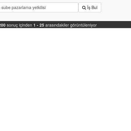
İş Bul
200
sonuç içinden
1 - 25
arasındakiler görüntüleniyor