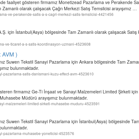
nde faaliyet gösteren firmamız Monetizead Pazarlama ve Perakende Satı
 Zamanlı olarak çalışacak Çağrı Merkezi Satış Temsilcisi arayışımız …
rlama-ve-perakende-satis-a-s-cagri-merkezi-satis-temsilcisi-4421456
çin İstanbul(Asya) bölgesinde Tam Zamanlı olarak çalışacak Satış
lama-ve-ticaret-a-s-satis-koordinasyon-uzmani-4523608
t AVM )
mamız Suwen Tekstil Sanayi Pazarlama için Ankara bölgesinde Tam Zaman
şımız bulunmaktadır.
anayi-pazarlama-satis-danismani-kuzu-effect-avm-4523610
steren firmamız Ge-Ti İnşaat ve Sanayi Malzemeleri Limited Şirketi için
 Muhasebe Müdürü arayışımız bulunmaktadır.
-sanayi-malzemeleri-limited-sirketi-muhasebe-muduru-4523591
amız Suwen Tekstil Sanayi Pazarlama için İstanbul(Asya) bölgesinde Ta
bulunmaktadır.
sanayi-pazarlama-muhasebe-yoneticisi-4523576