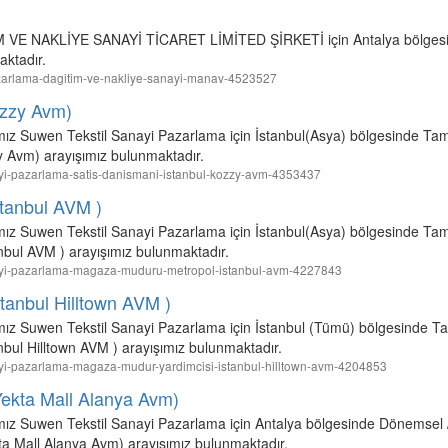
 NAKLİYE SANAYİ TİCARET LİMİTED ŞİRKETİ için Antalya bölgesi
aktadır.
-pazarlama-dagitim-ve-nakliye-sanayi-manav-4523527
ozzy Avm)
amız Suwen Tekstil Sanayi Pazarlama için İstanbul(Asya) bölgesinde Ta
y Avm) arayışımız bulunmaktadır.
anayi-pazarlama-satis-danismani-istanbul-kozzy-avm-4353437
tanbul AVM )
amız Suwen Tekstil Sanayi Pazarlama için İstanbul(Asya) bölgesinde Ta
bul AVM ) arayışımız bulunmaktadır.
-sanayi-pazarlama-magaza-muduru-metropol-istanbul-avm-4227843
tanbul Hilltown AVM )
mamız Suwen Tekstil Sanayi Pazarlama için İstanbul (Tümü) bölgesinde T
bul Hilltown AVM ) arayışımız bulunmaktadır.
sanayi-pazarlama-magaza-mudur-yardimcisi-istanbul-hilltown-avm-4204853
ekta Mall Alanya Avm)
amız Suwen Tekstil Sanayi Pazarlama için Antalya bölgesinde Dönemsel /
a Mall Alanya Avm) arayışımız bulunmaktadır.