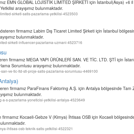
irmamız EMN GLOBAL LOJİSTİK LİMİTED ŞİRKETİ için İstanbul(Asya) +6 i
etkilisi arayışımız bulunmaktadır.
k-limited-sirketi-satis-pazarlama-yetkilisi-4523503
gösteren firmamız Labim Dış Ticaret Limited Şirketi için İstanbul bölge
ayışımız bulunmaktadır.
-limited-sirketi-influencer-pazarlama-uzmani-4523716
usu
steren firmamız MEGA YAPI ÜRÜNLERİ SAN. VE TİC. LTD. ŞTİ için İsta
arlama Sorumlusu arayışımız bulunmaktadır.
ri-san-ve-tic-ltd-sti-proje-satis-pazarlama-sorumlusu-4469100
Antalya)
teren firmamız ParaFinans Faktoring A.Ş. için Antalya bölgesinde Tam 
ayışımız bulunmaktadır.
ing-a-s-pazarlama-yoneticisi-yetkilisi-antalya-4523649
n firmamız Kocaeli-Gebze V (Kimya) İhtisas OSB için Kocaeli bölgesin
 bulunmaktadır.
imya-ihtisas-osb-teknik-satis-yetkilisi-4522321