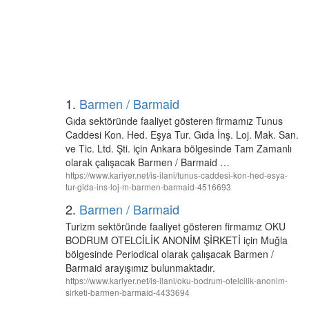
1.
Barmen / Barmaid
Gıda sektöründe faaliyet gösteren firmamız Tunus
Caddesi Kon. Hed. Eşya Tur. Gıda İnş. Loj. Mak. San.
ve Tic. Ltd. Şti. için Ankara bölgesinde Tam Zamanlı
olarak çalışacak Barmen / Barmaid …
https://www.kariyer.net/is-ilani/tunus-caddesi-kon-hed-esya-
tur-gida-ins-loj-m-barmen-barmaid-4516693
2.
Barmen / Barmaid
Turizm sektöründe faaliyet gösteren firmamız OKU
BODRUM OTELCİLİK ANONİM ŞİRKETİ için Muğla
bölgesinde Periodical olarak çalışacak Barmen /
Barmaid arayışımız bulunmaktadır.
https://www.kariyer.net/is-ilani/oku-bodrum-otelcilik-anonim-
sirketi-barmen-barmaid-4433694