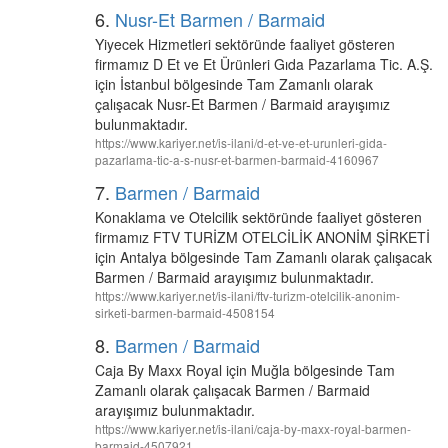
6.
Nusr-Et Barmen / Barmaid
Yiyecek Hizmetleri sektöründe faaliyet gösteren
firmamız D Et ve Et Ürünleri Gıda Pazarlama Tic. A.Ş.
için İstanbul bölgesinde Tam Zamanlı olarak
çalışacak Nusr-Et Barmen / Barmaid arayışımız
bulunmaktadır.
https://www.kariyer.net/is-ilani/d-et-ve-et-urunleri-gida-
pazarlama-tic-a-s-nusr-et-barmen-barmaid-4160967
7.
Barmen / Barmaid
Konaklama ve Otelcilik sektöründe faaliyet gösteren
firmamız FTV TURİZM OTELCİLİK ANONİM ŞİRKETİ
için Antalya bölgesinde Tam Zamanlı olarak çalışacak
Barmen / Barmaid arayışımız bulunmaktadır.
https://www.kariyer.net/is-ilani/ftv-turizm-otelcilik-anonim-
sirketi-barmen-barmaid-4508154
8.
Barmen / Barmaid
Caja By Maxx Royal için Muğla bölgesinde Tam
Zamanlı olarak çalışacak Barmen / Barmaid
arayışımız bulunmaktadır.
https://www.kariyer.net/is-ilani/caja-by-maxx-royal-barmen-
barmaid-4507921