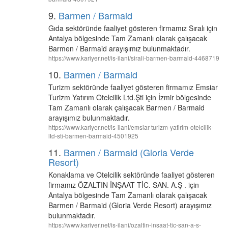
9.
Barmen / Barmaid
Gıda sektöründe faaliyet gösteren firmamız Sıralı için
Antalya bölgesinde Tam Zamanlı olarak çalışacak
Barmen / Barmaid arayışımız bulunmaktadır.
https://www.kariyer.net/is-ilani/sirali-barmen-barmaid-4468719
10.
Barmen / Barmaid
Turizm sektöründe faaliyet gösteren firmamız Emsiar
Turizm Yatırım Otelcilik Ltd.Şti için İzmir bölgesinde
Tam Zamanlı olarak çalışacak Barmen / Barmaid
arayışımız bulunmaktadır.
https://www.kariyer.net/is-ilani/emsiar-turizm-yatirim-otelcilik-
ltd-sti-barmen-barmaid-4501925
11.
Barmen / Barmaid (Gloria Verde
Resort)
Konaklama ve Otelcilik sektöründe faaliyet gösteren
firmamız ÖZALTIN İNŞAAT TİC. SAN. A.Ş . için
Antalya bölgesinde Tam Zamanlı olarak çalışacak
Barmen / Barmaid (Gloria Verde Resort) arayışımız
bulunmaktadır.
https://www.kariyer.net/is-ilani/ozaltin-insaat-tic-san-a-s-