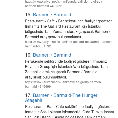
https://www.kariyer.net/is-ilani/cunda-callisto-hotel-spa-
barmen-barmaid-4497091
15.
Barmen / Barmaid
Restaurant - Cafe - Bar sektöründe faaliyet gösteren
firmamız The Galliard Restaurant için İstanbul
bölgesinde Tam Zamanlı olarak çalışacak Barmen /
Barmaid arayışımız bulunmaktadır.
https://www.kariyer.net/is-ilani/the-galliard-restaurant-barmen-
barmaid-3581132
16.
Barmen / Barmaid
Perakende sektöründe faaliyet gösteren firmamız
Beymen Group için İstanbul(Avr.) bölgesinde Tam
Zamanlı olarak çalışacak Barmen / Barmaid
arayışımız bulunmaktadır.
https://www.kariyer.net/is-ilani/beymen-group-barmen-
barmaid-4346699
17.
Barmen / Barmaid-The Hunger
Ataşehir
Restaurant - Bar - Cafe sektöründe faaliyet gösteren
firmamız Sos Lokanta İşletmeciliği Gıda Turizm İnşaat
San. için İstanbul(Asya) bölgesinde Tam Zamanlı