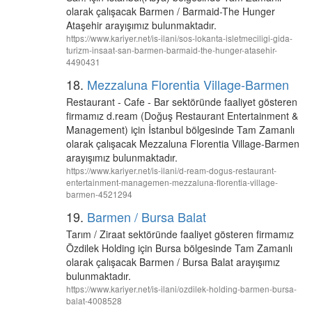
olarak çalışacak Barmen / Barmaid-The Hunger
Ataşehir arayışımız bulunmaktadır.
https://www.kariyer.net/is-ilani/sos-lokanta-isletmeciligi-gida-
turizm-insaat-san-barmen-barmaid-the-hunger-atasehir-
4490431
18.
Mezzaluna Florentia Village-Barmen
Restaurant - Cafe - Bar sektöründe faaliyet gösteren
firmamız d.ream (Doğuş Restaurant Entertainment &
Management) için İstanbul bölgesinde Tam Zamanlı
olarak çalışacak Mezzaluna Florentia Village-Barmen
arayışımız bulunmaktadır.
https://www.kariyer.net/is-ilani/d-ream-dogus-restaurant-
entertainment-managemen-mezzaluna-florentia-village-
barmen-4521294
19.
Barmen / Bursa Balat
Tarım / Ziraat sektöründe faaliyet gösteren firmamız
Özdilek Holding için Bursa bölgesinde Tam Zamanlı
olarak çalışacak Barmen / Bursa Balat arayışımız
bulunmaktadır.
https://www.kariyer.net/is-ilani/ozdilek-holding-barmen-bursa-
balat-4008528