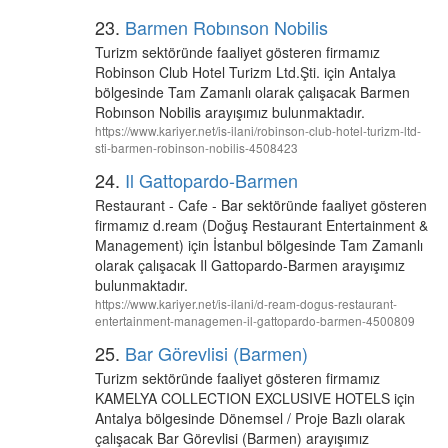
23.
Barmen Robınson Nobilis
Turizm sektöründe faaliyet gösteren firmamız
Robinson Club Hotel Turizm Ltd.Şti. için Antalya
bölgesinde Tam Zamanlı olarak çalışacak Barmen
Robınson Nobilis arayışımız bulunmaktadır.
https://www.kariyer.net/is-ilani/robinson-club-hotel-turizm-ltd-
sti-barmen-robinson-nobilis-4508423
24.
Il Gattopardo-Barmen
Restaurant - Cafe - Bar sektöründe faaliyet gösteren
firmamız d.ream (Doğuş Restaurant Entertainment &
Management) için İstanbul bölgesinde Tam Zamanlı
olarak çalışacak Il Gattopardo-Barmen arayışımız
bulunmaktadır.
https://www.kariyer.net/is-ilani/d-ream-dogus-restaurant-
entertainment-managemen-il-gattopardo-barmen-4500809
25.
Bar Görevlisi (Barmen)
Turizm sektöründe faaliyet gösteren firmamız
KAMELYA COLLECTION EXCLUSIVE HOTELS için
Antalya bölgesinde Dönemsel / Proje Bazlı olarak
çalışacak Bar Görevlisi (Barmen) arayışımız