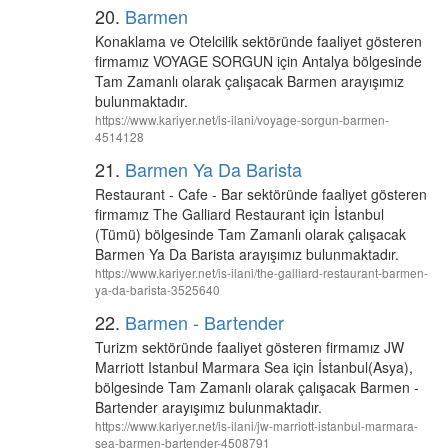
20.
Barmen
Konaklama ve Otelcilik sektöründe faaliyet gösteren
firmamız VOYAGE SORGUN için Antalya bölgesinde
Tam Zamanlı olarak çalışacak Barmen arayışımız
bulunmaktadır.
https://www.kariyer.net/is-ilani/voyage-sorgun-barmen-
4514128
21.
Barmen Ya Da Barista
Restaurant - Cafe - Bar sektöründe faaliyet gösteren
firmamız The Galliard Restaurant için İstanbul
(Tümü) bölgesinde Tam Zamanlı olarak çalışacak
Barmen Ya Da Barista arayışımız bulunmaktadır.
https://www.kariyer.net/is-ilani/the-galliard-restaurant-barmen-
ya-da-barista-3525640
22.
Barmen - Bartender
Turizm sektöründe faaliyet gösteren firmamız JW
Marriott Istanbul Marmara Sea için İstanbul(Asya),
bölgesinde Tam Zamanlı olarak çalışacak Barmen -
Bartender arayışımız bulunmaktadır.
https://www.kariyer.net/is-ilani/jw-marriott-istanbul-marmara-
sea-barmen-bartender-4508791