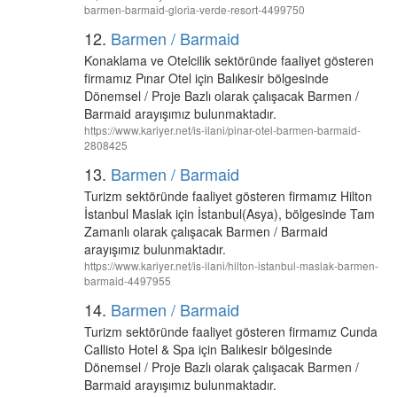
barmen-barmaid-gloria-verde-resort-4499750
12.
Barmen / Barmaid
Konaklama ve Otelcilik sektöründe faaliyet gösteren
firmamız Pınar Otel için Balıkesir bölgesinde
Dönemsel / Proje Bazlı olarak çalışacak Barmen /
Barmaid arayışımız bulunmaktadır.
https://www.kariyer.net/is-ilani/pinar-otel-barmen-barmaid-
2808425
13.
Barmen / Barmaid
Turizm sektöründe faaliyet gösteren firmamız Hilton
İstanbul Maslak için İstanbul(Asya), bölgesinde Tam
Zamanlı olarak çalışacak Barmen / Barmaid
arayışımız bulunmaktadır.
https://www.kariyer.net/is-ilani/hilton-istanbul-maslak-barmen-
barmaid-4497955
14.
Barmen / Barmaid
Turizm sektöründe faaliyet gösteren firmamız Cunda
Callisto Hotel & Spa için Balıkesir bölgesinde
Dönemsel / Proje Bazlı olarak çalışacak Barmen /
Barmaid arayışımız bulunmaktadır.