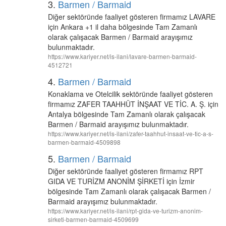
3.
Barmen / Barmaid
Diğer sektöründe faaliyet gösteren firmamız LAVARE
için Ankara +1 il daha bölgesinde Tam Zamanlı
olarak çalışacak Barmen / Barmaid arayışımız
bulunmaktadır.
https://www.kariyer.net/is-ilani/lavare-barmen-barmaid-
4512721
4.
Barmen / Barmaid
Konaklama ve Otelcilik sektöründe faaliyet gösteren
firmamız ZAFER TAAHHÜT İNŞAAT VE TİC. A. Ş. için
Antalya bölgesinde Tam Zamanlı olarak çalışacak
Barmen / Barmaid arayışımız bulunmaktadır.
https://www.kariyer.net/is-ilani/zafer-taahhut-insaat-ve-tic-a-s-
barmen-barmaid-4509898
5.
Barmen / Barmaid
Diğer sektöründe faaliyet gösteren firmamız RPT
GIDA VE TURİZM ANONİM ŞİRKETİ için İzmir
bölgesinde Tam Zamanlı olarak çalışacak Barmen /
Barmaid arayışımız bulunmaktadır.
https://www.kariyer.net/is-ilani/rpt-gida-ve-turizm-anonim-
sirketi-barmen-barmaid-4509699