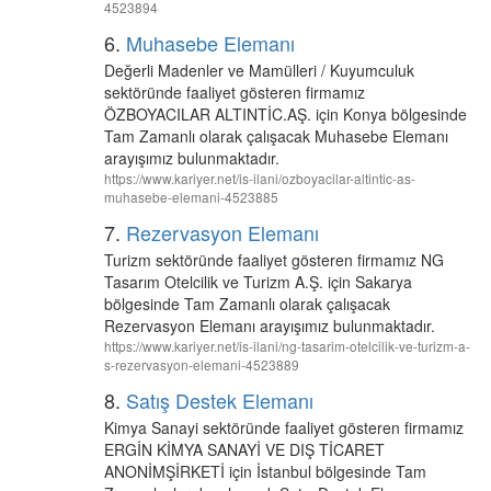
4523894
6.
Muhasebe Elemanı
Değerli Madenler ve Mamülleri / Kuyumculuk
sektöründe faaliyet gösteren firmamız
ÖZBOYACILAR ALTINTİC.AŞ. için Konya bölgesinde
Tam Zamanlı olarak çalışacak Muhasebe Elemanı
arayışımız bulunmaktadır.
https://www.kariyer.net/is-ilani/ozboyacilar-altintic-as-
muhasebe-elemani-4523885
7.
Rezervasyon Elemanı
Turizm sektöründe faaliyet gösteren firmamız NG
Tasarım Otelcilik ve Turizm A.Ş. için Sakarya
bölgesinde Tam Zamanlı olarak çalışacak
Rezervasyon Elemanı arayışımız bulunmaktadır.
https://www.kariyer.net/is-ilani/ng-tasarim-otelcilik-ve-turizm-a-
s-rezervasyon-elemani-4523889
8.
Satış Destek Elemanı
Kimya Sanayi sektöründe faaliyet gösteren firmamız
ERGİN KİMYA SANAYİ VE DIŞ TİCARET
ANONİMŞİRKETİ için İstanbul bölgesinde Tam