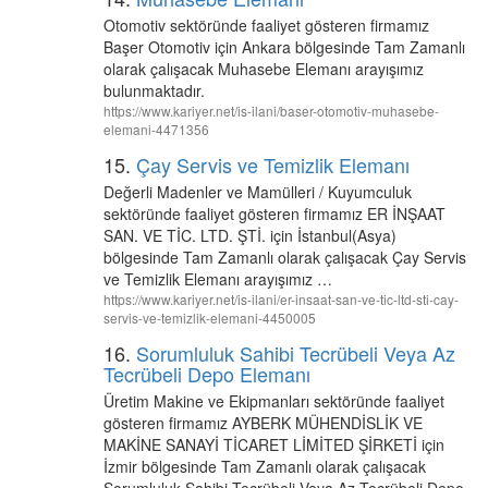
Otomotiv sektöründe faaliyet gösteren firmamız
Başer Otomotiv için Ankara bölgesinde Tam Zamanlı
olarak çalışacak Muhasebe Elemanı arayışımız
bulunmaktadır.
https://www.kariyer.net/is-ilani/baser-otomotiv-muhasebe-
elemani-4471356
15.
Çay Servis ve Temizlik Elemanı
Değerli Madenler ve Mamülleri / Kuyumculuk
sektöründe faaliyet gösteren firmamız ER İNŞAAT
SAN. VE TİC. LTD. ŞTİ. için İstanbul(Asya)
bölgesinde Tam Zamanlı olarak çalışacak Çay Servis
ve Temizlik Elemanı arayışımız …
https://www.kariyer.net/is-ilani/er-insaat-san-ve-tic-ltd-sti-cay-
servis-ve-temizlik-elemani-4450005
16.
Sorumluluk Sahibi Tecrübeli Veya Az
Tecrübeli Depo Elemanı
Üretim Makine ve Ekipmanları sektöründe faaliyet
gösteren firmamız AYBERK MÜHENDİSLİK VE
MAKİNE SANAYİ TİCARET LİMİTED ŞİRKETİ için
İzmir bölgesinde Tam Zamanlı olarak çalışacak