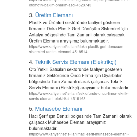
otomotiv-bakim-onarim-asci-4523743
3.
Üretim Elemanı
Plastik ve Ürünleri sektöründe faaliyet gösteren
firmamız Doka Plastik Geri Dönüşüm Sistemleri için
Antalya bölgesinde Tam Zamanlı olarak çalışacak
Üretim Elemanı arayışımız bulunmaktadır.
https://www.kariyer.net/is-ilani/doka-plastik-geri-donusum-
sistemleri-uretim-elemani-4518514
4.
Teknik Servis Elemanı (Elektrikçi)
Oto Yetkili Satıcıları sektöründe faaliyet gösteren
firmamız Sektöründe Öncü Firma için Diyarbakır
bölgesinde Tam Zamanlı olarak çalışacak Teknik
Servis Elemanı (Elektrikçi) arayışımız bulunmaktadır.
https://www.kariyer.net/is-ilani/sektorunde-oncu-firma-teknik-
servis-elemani-elektrikci-4519168
5.
Muhasebe Elemanı
Hacı Şerif için Denizli bölgesinde Tam Zamanlı olarak
çalışacak Muhasebe Elemanı arayışımız
bulunmaktadır.
https://www.kariyer.net/is-ilani/haci-serif-muhasebe-elemani-