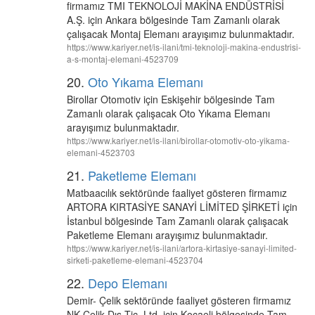
firmamız TMI TEKNOLOJİ MAKİNA ENDÜSTRİSİ
A.Ş. için Ankara bölgesinde Tam Zamanlı olarak
çalışacak Montaj Elemanı arayışımız bulunmaktadır.
https://www.kariyer.net/is-ilani/tmi-teknoloji-makina-endustrisi-
a-s-montaj-elemani-4523709
20.
Oto Yıkama Elemanı
Birollar Otomotiv için Eskişehir bölgesinde Tam
Zamanlı olarak çalışacak Oto Yıkama Elemanı
arayışımız bulunmaktadır.
https://www.kariyer.net/is-ilani/birollar-otomotiv-oto-yikama-
elemani-4523703
21.
Paketleme Elemanı
Matbaacılık sektöründe faaliyet gösteren firmamız
ARTORA KIRTASİYE SANAYİ LİMİTED ŞİRKETİ için
İstanbul bölgesinde Tam Zamanlı olarak çalışacak
Paketleme Elemanı arayışımız bulunmaktadır.
https://www.kariyer.net/is-ilani/artora-kirtasiye-sanayi-limited-
sirketi-paketleme-elemani-4523704
22.
Depo Elemanı
Demir- Çelik sektöründe faaliyet gösteren firmamız
NK Çelik Dış Tic. Ltd. için Kocaeli bölgesinde Tam