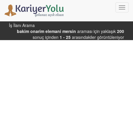
Toggl
navig
İş İlanı Arama
bakim onarim elemani mersin
araması için yaklaşık
200
sonuç içinden
1 - 25
arasındakiler görüntüleniyor