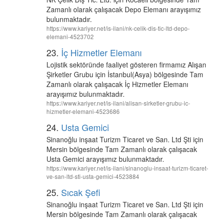
Zamanlı olarak çalışacak Depo Elemanı arayışımız
bulunmaktadır.
https://www.kariyer.net/is-ilani/nk-celik-dis-tic-ltd-depo-
elemani-4523702
23.
İç Hizmetler Elemanı
Lojistik sektöründe faaliyet gösteren firmamız Alışan
Şirketler Grubu için İstanbul(Asya) bölgesinde Tam
Zamanlı olarak çalışacak İç Hizmetler Elemanı
arayışımız bulunmaktadır.
https://www.kariyer.net/is-ilani/alisan-sirketler-grubu-ic-
hizmetler-elemani-4523686
24.
Usta Gemici
Sinanoğlu inşaat Turizm Ticaret ve San. Ltd Şti için
Mersin bölgesinde Tam Zamanlı olarak çalışacak
Usta Gemici arayışımız bulunmaktadır.
https://www.kariyer.net/is-ilani/sinanoglu-insaat-turizm-ticaret-
ve-san-ltd-sti-usta-gemici-4523884
25.
Sıcak Şefi
Sinanoğlu inşaat Turizm Ticaret ve San. Ltd Şti için
Mersin bölgesinde Tam Zamanlı olarak çalışacak