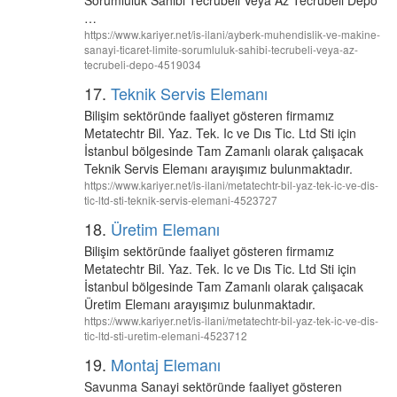
Sorumluluk Sahibi Tecrübeli Veya Az Tecrübeli Depo
…
https://www.kariyer.net/is-ilani/ayberk-muhendislik-ve-makine-
sanayi-ticaret-limite-sorumluluk-sahibi-tecrubeli-veya-az-
tecrubeli-depo-4519034
17.
Teknik Servis Elemanı
Bilişim sektöründe faaliyet gösteren firmamız
Metatechtr Bil. Yaz. Tek. Ic ve Dıs Tic. Ltd Sti için
İstanbul bölgesinde Tam Zamanlı olarak çalışacak
Teknik Servis Elemanı arayışımız bulunmaktadır.
https://www.kariyer.net/is-ilani/metatechtr-bil-yaz-tek-ic-ve-dis-
tic-ltd-sti-teknik-servis-elemani-4523727
18.
Üretim Elemanı
Bilişim sektöründe faaliyet gösteren firmamız
Metatechtr Bil. Yaz. Tek. Ic ve Dıs Tic. Ltd Sti için
İstanbul bölgesinde Tam Zamanlı olarak çalışacak
Üretim Elemanı arayışımız bulunmaktadır.
https://www.kariyer.net/is-ilani/metatechtr-bil-yaz-tek-ic-ve-dis-
tic-ltd-sti-uretim-elemani-4523712
19.
Montaj Elemanı
Savunma Sanayi sektöründe faaliyet gösteren