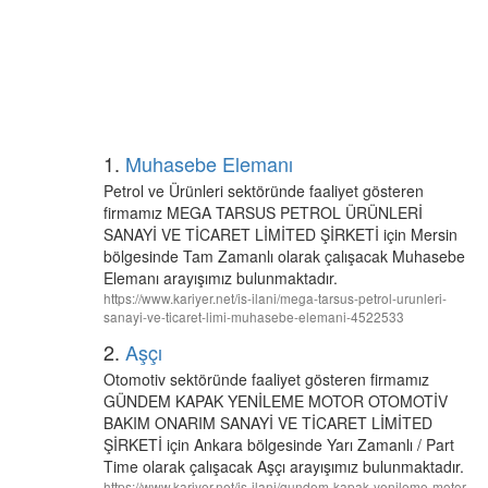
1.
Muhasebe Elemanı
Petrol ve Ürünleri sektöründe faaliyet gösteren
firmamız MEGA TARSUS PETROL ÜRÜNLERİ
SANAYİ VE TİCARET LİMİTED ŞİRKETİ için Mersin
bölgesinde Tam Zamanlı olarak çalışacak Muhasebe
Elemanı arayışımız bulunmaktadır.
https://www.kariyer.net/is-ilani/mega-tarsus-petrol-urunleri-
sanayi-ve-ticaret-limi-muhasebe-elemani-4522533
2.
Aşçı
Otomotiv sektöründe faaliyet gösteren firmamız
GÜNDEM KAPAK YENİLEME MOTOR OTOMOTİV
BAKIM ONARIM SANAYİ VE TİCARET LİMİTED
ŞİRKETİ için Ankara bölgesinde Yarı Zamanlı / Part
Time olarak çalışacak Aşçı arayışımız bulunmaktadır.
https://www.kariyer.net/is-ilani/gundem-kapak-yenileme-motor-