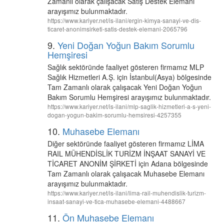
Zamanlı olarak çalışacak Satış Destek Elemanı
arayışımız bulunmaktadır.
https://www.kariyer.net/is-ilani/ergin-kimya-sanayi-ve-dis-
ticaret-anonimsirketi-satis-destek-elemani-2065796
9.
Yeni Doğan Yoğun Bakım Sorumlu
Hemşiresi
Sağlık sektöründe faaliyet gösteren firmamız MLP
Sağlık Hizmetleri A.Ş. için İstanbul(Asya) bölgesinde
Tam Zamanlı olarak çalışacak Yeni Doğan Yoğun
Bakım Sorumlu Hemşiresi arayışımız bulunmaktadır.
https://www.kariyer.net/is-ilani/mlp-saglik-hizmetleri-a-s-yeni-
dogan-yogun-bakim-sorumlu-hemsiresi-4257355
10.
Muhasebe Elemanı
Diğer sektöründe faaliyet gösteren firmamız LİMA
RAIL MÜHENDİSLİK TURİZM İNŞAAT SANAYİ VE
TİCARET ANONİM ŞİRKETİ için Adana bölgesinde
Tam Zamanlı olarak çalışacak Muhasebe Elemanı
arayışımız bulunmaktadır.
https://www.kariyer.net/is-ilani/lima-rail-muhendislik-turizm-
insaat-sanayi-ve-tica-muhasebe-elemani-4488667
11.
Ön Muhasebe Elemanı