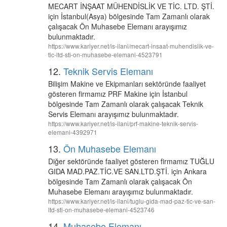
MECART İNŞAAT MÜHENDİSLİK VE TİC. LTD. ŞTİ.
için İstanbul(Asya) bölgesinde Tam Zamanlı olarak
çalışacak Ön Muhasebe Elemanı arayışımız
bulunmaktadır.
https://www.kariyer.net/is-ilani/mecart-insaat-muhendislik-ve-
tic-ltd-sti-on-muhasebe-elemani-4523791
12.
Teknik Servis Elemanı
Bilişim Makine ve Ekipmanları sektöründe faaliyet
gösteren firmamız PRF Makine için İstanbul
bölgesinde Tam Zamanlı olarak çalışacak Teknik
Servis Elemanı arayışımız bulunmaktadır.
https://www.kariyer.net/is-ilani/prf-makine-teknik-servis-
elemani-4392971
13.
Ön Muhasebe Elemanı
Diğer sektöründe faaliyet gösteren firmamız TUĞLU
GIDA MAD.PAZ.TİC.VE SAN.LTD.ŞTİ. için Ankara
bölgesinde Tam Zamanlı olarak çalışacak Ön
Muhasebe Elemanı arayışımız bulunmaktadır.
https://www.kariyer.net/is-ilani/tuglu-gida-mad-paz-tic-ve-san-
ltd-sti-on-muhasebe-elemani-4523746
14.
Muhasebe Elemanı