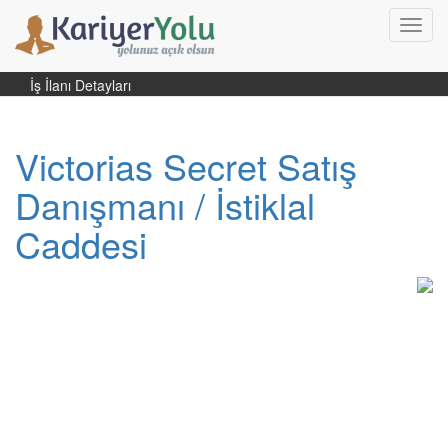
Toggl
navig
İş İlanı Detayları
Victorias Secret Satış
Danışmanı / İstiklal
Caddesi