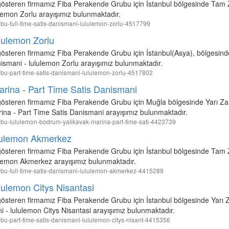
t gösteren firmamız Fiba Perakende Grubu için İstanbul bölgesinde Tam
ulemon Zorlu arayışımız bulunmaktadır.
grubu-full-time-satis-danismani-lululemon-zorlu-4517799
lulemon Zorlu
 gösteren firmamız Fiba Perakende Grubu için İstanbul(Asya), bölgesinde
ismani - lululemon Zorlu arayışımız bulunmaktadır.
grubu-part-time-satis-danismani-lululemon-zorlu-4517802
rina - Part Time Satis Danismani
 gösteren firmamız Fiba Perakende Grubu için Muğla bölgesinde Yarı Za
ina - Part Time Satis Danismani arayışımız bulunmaktadır.
-grubu-lululemon-bodrum-yalikavak-marina-part-time-sati-4423739
ululemon Akmerkez
t gösteren firmamız Fiba Perakende Grubu için İstanbul bölgesinde Tam
ulemon Akmerkez arayışımız bulunmaktadır.
grubu-full-time-satis-danismani-lululemon-akmerkez-4415289
lulemon Citys Nisantasi
 gösteren firmamız Fiba Perakende Grubu için İstanbul bölgesinde Yarı 
 - lululemon Citys Nisantasi arayışımız bulunmaktadır.
grubu-part-time-satis-danismani-lululemon-citys-nisant-4415356