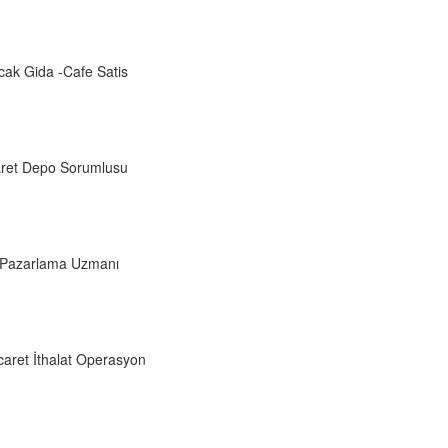
acak Gida -Cafe Satis
aret Depo Sorumlusu
l Pazarlama Uzmanı
aret İthalat Operasyon