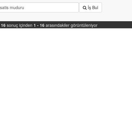
İş Bul
k
16
sonuç içinden
1 - 16
arasındakiler görüntüleniyor