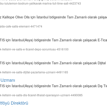
grubu-lululemon-bodrum-yalikavak-marina-full-time-sati-4423743
 Kalliope Olive Oils için İstanbul bölgesinde Tam Zamanlı olarak çalış
ls-gida-cafe-satis-elemani-4471474
için İstanbul(Asya) bölgesinde Tam Zamanlı olarak çalışacak E-Tic
lik-iletisim-ve-satis-e-ticaret-depo-sorumlusu-4516100
için İstanbul(Asya) bölgesinde Tam Zamanlı olarak çalışacak Dijita
lik-iletisim-ve-satis-dijital-pazarlama-uzmani-4491165
n Uzmanı
çin İstanbul(Asya) bölgesinde Tam Zamanlı olarak çalışacak Dış Tic
lik-iletisim-ve-satis-dis-ticaret-ithalat-operasyon-uzmani-4490085
tföyü Direktörü